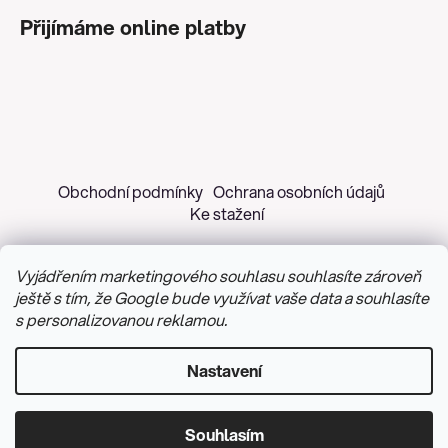
Přijímáme online platby
Obchodní podmínky
Ochrana osobních údajů
Ke stažení
Vyjádřením marketingového souhlasu souhlasíte zároveň
ještě s tím, že Google bude využívat vaše data a souhlasíte
s personalizovanou reklamou.
Copyright 2026
Z&H Růžičková
. Všechna práva
vyhrazena.
Upravit nastavení cookies
Nastavení
Vytvořil Shoptet
&
PekneWeby
Souhlasím