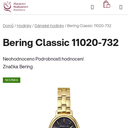
Přejít
Hledat
NÁKUP
na
KOŠÍK
obsah
Domů
/
Hodinky
/
Dámské hodinky
/
Bering Classic 11020-732
Bering Classic 11020-732
Průměrné
Neohodnoceno
Podrobnosti hodnocení
hodnocení
Značka:
Bering
produktu
NOVINKA
je
0,0
z
5
hvězdiček.