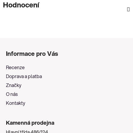
Hodnocení
Z
á
Informace pro Vás
p
a
Recenze
t
Doprava a platba
í
Značky
O nás
Kontakty
Kamenná prodejna
Hlavní třída 486/124