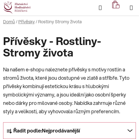
Přejít
Hledat
NÁKUP
na
KOŠÍK
obsah
Domů
/
Přívěsky
/
Rostliny Stromy života
Přívěsky - Rostliny-
Stromy života
Na našem e-shopu naleznete přívěsky s motivy rostlin a
stromů života, které jsou dostupné ve zlatě a stříbře. Tyto
přívěsky kombinují estetickou krásu s hlubokými
symbolickými významy, a jsou ideální jako osobní šperky
nebo dárky pro milované osoby. Nabídka zahrnuje různé
styly a velikosti, aby vyhovovala různým preferencím.
Ř
Řadit podle:
Nejprodávanější
a