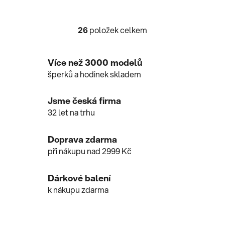
26
položek celkem
O
v
l
Více než 3000 modelů
á
šperků a hodinek skladem
d
a
c
Jsme česká firma
í
32 let na trhu
p
r
Doprava zdarma
v
při nákupu nad 2999 Kč
k
y
v
Dárkové balení
ý
k nákupu zdarma
p
i
s