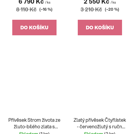
6 790 Kč
2 550 Kč
/ ks
/ ks
8 110 Kč
3 210 Kč
(–16 %)
(–20 %)
DO KOŠÍKU
DO KOŠÍKU
Přívěsek Strom života ze
Zlatý přívěsek Čtyřlístek
žluto-bílého zlata s
- červenožlutý s ruční
pávem
rytinou
Skladem
(1 ks)
Skladem
(2 ks)