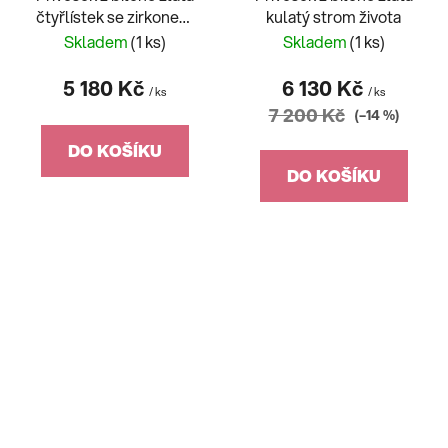
čtyřlístek se zirkonem
kulatý strom života
2670
Skladem
(1 ks)
Skladem
(1 ks)
5 180 Kč
6 130 Kč
/ ks
/ ks
7 200 Kč
(–14 %)
DO KOŠÍKU
DO KOŠÍKU