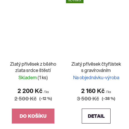
NOVINKA
Zlatý přívěsek z bílého
Zlatý přívěsek čtyřlístek
zlata srdce štěstí
s gravírováním
Skladem
(1 ks)
Na objednávku-výroba
2 200 Kč
2 160 Kč
/ ks
/ ks
2 500 Kč
3 500 Kč
(–12 %)
(–38 %)
DO KOŠÍKU
DETAIL