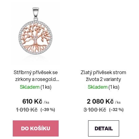
Stříbrný přívěsek se
Zlatý přívěsek strom
zirkony a rosegold
života 2 varianty
stromem života
Skladem
(1 ks)
Skladem
(1 ks)
610 Kč
2 080 Kč
/ ks
/ ks
1 010 Kč
3 100 Kč
(–39 %)
(–32 %)
DO KOŠÍKU
DETAIL