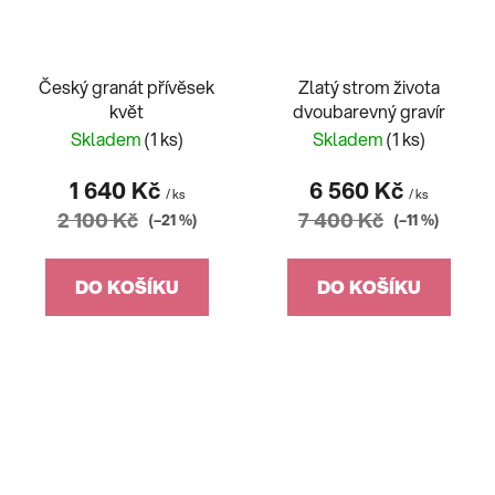
Český granát přívěsek
Zlatý strom života
květ
dvoubarevný gravír
Skladem
(1 ks)
Skladem
(1 ks)
1 640 Kč
6 560 Kč
/ ks
/ ks
2 100 Kč
7 400 Kč
(–21 %)
(–11 %)
DO KOŠÍKU
DO KOŠÍKU