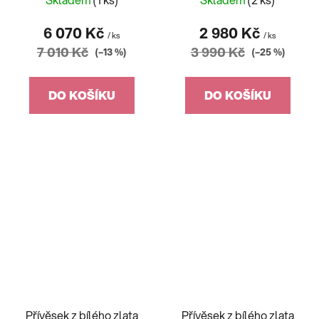
6 070 Kč
2 980 Kč
/ ks
/ ks
7 010 Kč
3 990 Kč
(–13 %)
(–25 %)
DO KOŠÍKU
DO KOŠÍKU
Přívěsek z bílého zlata
Přívěsek z bílého zlata