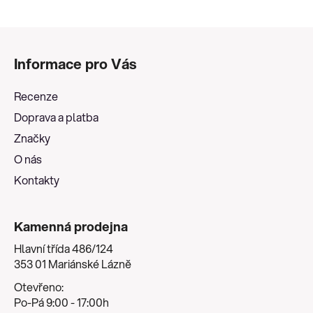
u
Z
á
Informace pro Vás
p
a
Recenze
t
Doprava a platba
í
Značky
O nás
Kontakty
Kamenná prodejna
Hlavní třída 486/124
353 01 Mariánské Lázně
Otevřeno:
Po-Pá 9:00 - 17:00h