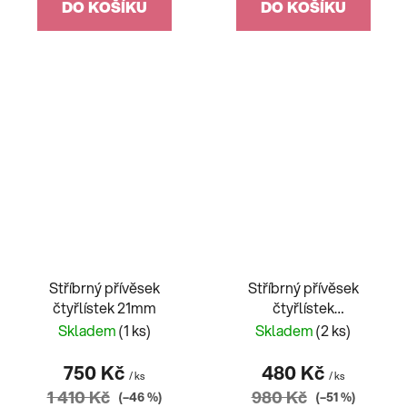
DO KOŠÍKU
DO KOŠÍKU
Stříbrný přívěsek
Stříbrný přívěsek
čtyřlístek 21mm
čtyřlístek
celokamenový
Skladem
(1 ks)
Skladem
(2 ks)
750 Kč
480 Kč
/ ks
/ ks
1 410 Kč
980 Kč
(–46 %)
(–51 %)