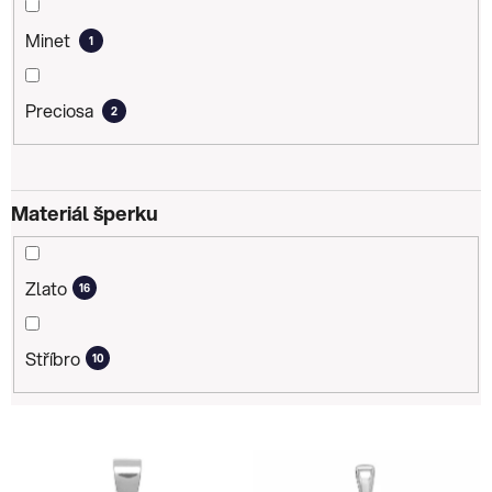
Minet
1
Preciosa
2
Materiál šperku
Zlato
16
Stříbro
10
V
ý