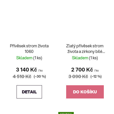
Přívěsek strom života
Zlatý přívěsek strom
1060
života a zirkony bílé
zlato
Skladem
(1 ks)
Skladem
(1 ks)
3 140 Kč
2 700 Kč
/ ks
/ ks
4 510 Kč
3 090 Kč
(–30 %)
(–12 %)
DETAIL
DO KOŠÍKU