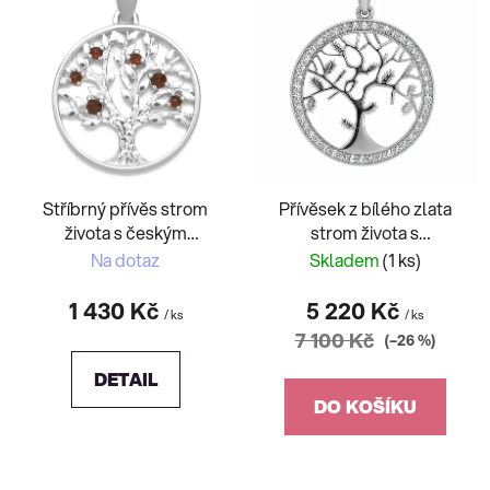
p
i
s
p
r
o
d
Stříbrný přívěs strom
Přívěsek z bílého zlata
u
života s českým
strom života s
k
granátem
kamenovou obrubou
Na dotaz
Skladem
(1 ks)
t
ů
1 430 Kč
5 220 Kč
/ ks
/ ks
7 100 Kč
(–26 %)
DETAIL
DO KOŠÍKU