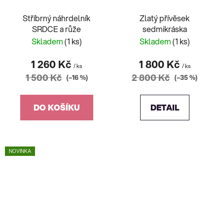
Stříbrný náhrdelník
Zlatý přívěsek
SRDCE a růže
sedmikráska
Skladem
(1 ks)
Skladem
(1 ks)
1 260 Kč
1 800 Kč
/ ks
/ ks
1 500 Kč
2 800 Kč
(–16 %)
(–35 %)
DO KOŠÍKU
DETAIL
NOVINKA