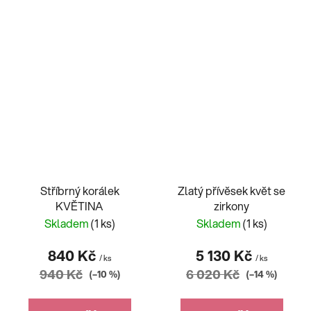
Stříbrný korálek
Zlatý přívěsek květ se
KVĚTINA
zirkony
Skladem
(1 ks)
Skladem
(1 ks)
840 Kč
5 130 Kč
/ ks
/ ks
940 Kč
6 020 Kč
(–10 %)
(–14 %)