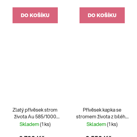
DO KOŠÍKU
DO KOŠÍKU
Zlatý přívěsek strom
Přívěsek kapka se
života Au 585/1000
stromem života z bílého
1,25g
zlata
Skladem
(1 ks)
Skladem
(1 ks)