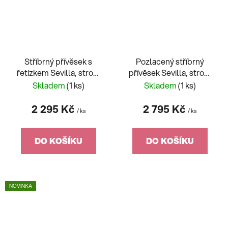
Stříbrný přívěsek s
Pozlacený stříbrný
řetízkem Sevilla, strom
přívěsek Sevilla, strom
života s kubickou zirkonií
života s kubickou zirkonií
Skladem
(1 ks)
Skladem
(1 ks)
Preciosa
Preciosa
2 295 Kč
2 795 Kč
/ ks
/ ks
DO KOŠÍKU
DO KOŠÍKU
NOVINKA