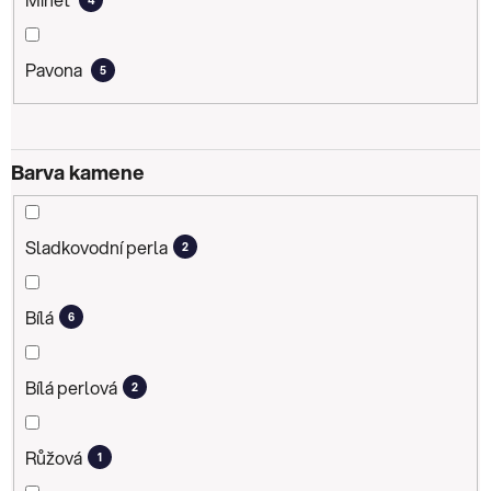
Pavona
5
Barva kamene
Sladkovodní perla
2
Bílá
6
Bílá perlová
2
Růžová
1