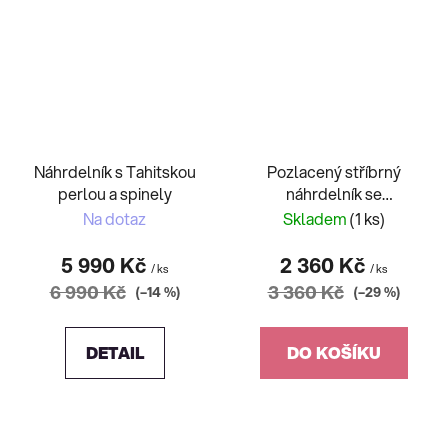
Náhrdelník s Tahitskou
Pozlacený stříbrný
perlou a spinely
náhrdelník se
sladkovodní perlou
Na dotaz
Skladem
(1 ks)
5 990 Kč
2 360 Kč
/ ks
/ ks
6 990 Kč
3 360 Kč
(–14 %)
(–29 %)
DETAIL
DO KOŠÍKU