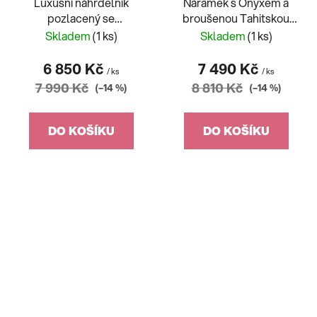
Luxusní náhrdelník
Náramek s Onyxem a
pozlacený se
broušenou Tahitskou
saténovaním a
perlou
Skladem
(1 ks)
Skladem
(1 ks)
sladkovodní perly
6 850 Kč
7 490 Kč
/ ks
/ ks
7 990 Kč
8 810 Kč
(–14 %)
(–14 %)
DO KOŠÍKU
DO KOŠÍKU