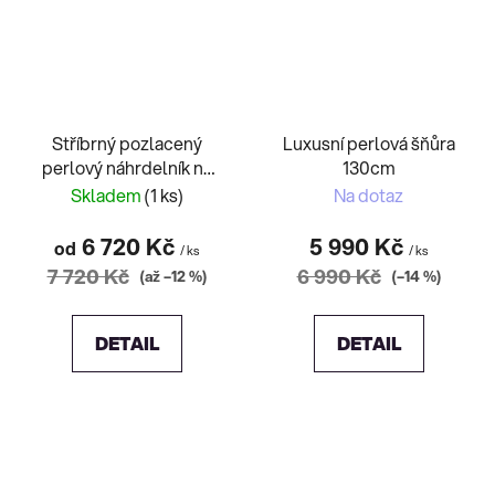
Stříbrný pozlacený
Luxusní perlová šňůra
perlový náhrdelník na
130cm
magnetické zapínání
Skladem
(1 ks)
Na dotaz
6 720 Kč
5 990 Kč
od
/ ks
/ ks
7 720 Kč
6 990 Kč
(až –12 %)
(–14 %)
DETAIL
DETAIL