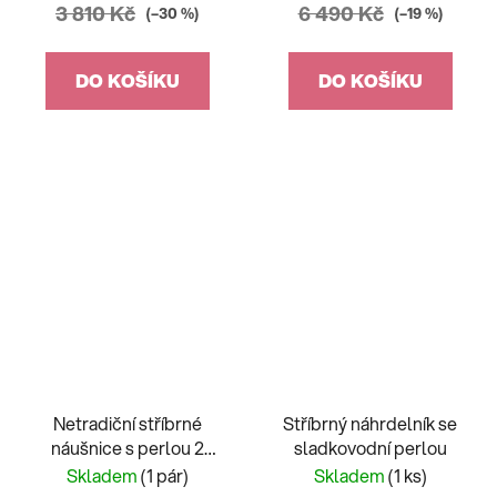
3 810 Kč
6 490 Kč
(–30 %)
(–19 %)
DO KOŠÍKU
DO KOŠÍKU
Netradiční stříbrné
Stříbrný náhrdelník se
náušnice s perlou 2
sladkovodní perlou
varianty
Skladem
(1 pár)
Skladem
(1 ks)