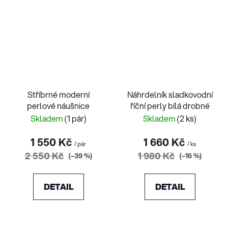
Stříbrné moderní
Náhrdelník sladkovodní
perlové náušnice
říční perly bílá drobné
Skladem
(1 pár)
Skladem
(2 ks)
1 550 Kč
1 660 Kč
/ pár
/ ks
2 550 Kč
1 980 Kč
(–39 %)
(–16 %)
DETAIL
DETAIL