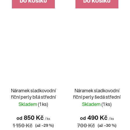
DO KOŠÍKU
DO KOŠÍKU
Náramek sladkovodní
Náramek sladkovodní
říční perly bílá střední
říční perly šedá střední
Skladem
(1 ks)
Skladem
(1 ks)
850 Kč
490 Kč
od
od
/ ks
/ ks
1 150 Kč
700 Kč
(až –29 %)
(až –30 %)