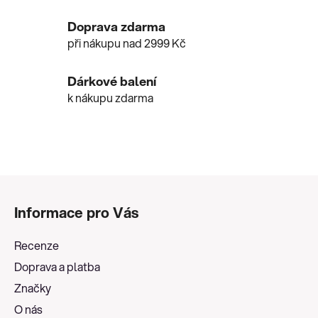
p
r
Doprava zdarma
v
při nákupu nad 2999 Kč
k
y
v
Dárkové balení
ý
k nákupu zdarma
p
i
s
u
Z
á
Informace pro Vás
p
a
Recenze
t
Doprava a platba
í
Značky
O nás