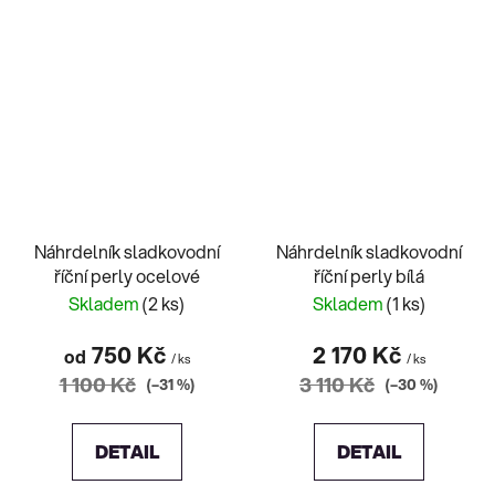
Náhrdelník sladkovodní
Náhrdelník sladkovodní
říční perly ocelové
říční perly bílá
Skladem
(2 ks)
Skladem
(1 ks)
750 Kč
2 170 Kč
od
/ ks
/ ks
1 100 Kč
3 110 Kč
(–31 %)
(–30 %)
DETAIL
DETAIL