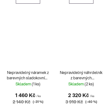
Nepravidelný náramek z
Nepravidelný náhrdelník
barevných sladokovních
z barevných
perel se stříbrnou
sladokovních perel se
Skladem
(1 ks)
Skladem
(2 ks)
koncovkou
stříbrnou koncovkou
1 460 Kč
2 320 Kč
/ ks
/ ks
2 140 Kč
3 910 Kč
(–31 %)
(–40 %)