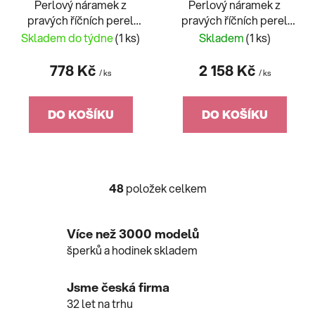
Perlový náramek z
Perlový náramek z
pravých říčních perel
pravých říčních perel
bílý 23009.1
bílý 23006.1
Skladem do týdne
(1 ks)
Skladem
(1 ks)
778 Kč
2 158 Kč
/ ks
/ ks
DO KOŠÍKU
DO KOŠÍKU
48
položek celkem
O
v
l
Více než 3000 modelů
á
šperků a hodinek skladem
d
a
c
Jsme česká firma
í
32 let na trhu