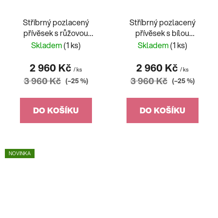
Stříbrný pozlacený
Stříbrný pozlacený
přívěsek s růžovou
přívěsek s bílou
sladkovodní perlou
sladkovodní perlou
Skladem
(1 ks)
Skladem
(1 ks)
2 960 Kč
2 960 Kč
/ ks
/ ks
3 960 Kč
3 960 Kč
(–25 %)
(–25 %)
DO KOŠÍKU
DO KOŠÍKU
NOVINKA