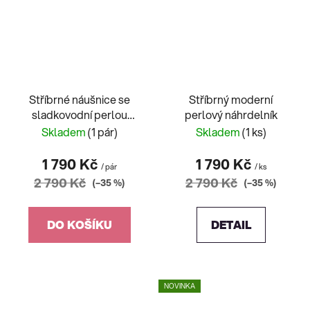
Stříbrné náušnice se
Stříbrný moderní
sladkovodní perlou
perlový náhrdelník
pozlacené
Skladem
(1 pár)
Skladem
(1 ks)
1 790 Kč
1 790 Kč
/ pár
/ ks
2 790 Kč
2 790 Kč
(–35 %)
(–35 %)
DO KOŠÍKU
DETAIL
NOVINKA