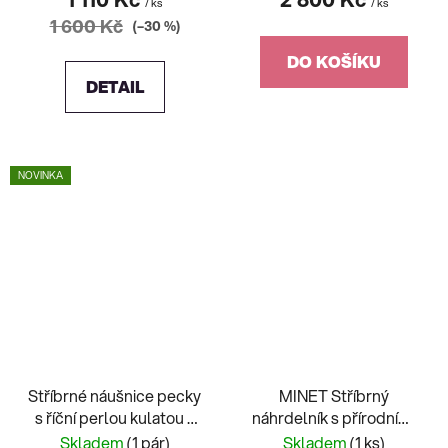
/ ks
/ ks
1 600 Kč
(–30 %)
DO KOŠÍKU
DETAIL
NOVINKA
Stříbrné náušnice pecky
MINET Stříbrný
s říční perlou kulatou a
náhrdelník s přírodními
jedním zirkonem
perlami
Skladem
(1 pár)
Skladem
(1 ks)