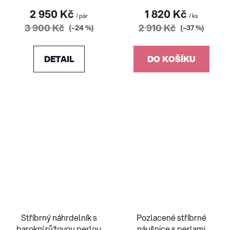
2 950 Kč
1 820 Kč
/ pár
/ ks
3 900 Kč
2 910 Kč
(–24 %)
(–37 %)
DETAIL
DO KOŠÍKU
Stříbrný náhrdelník s
Pozlacené stříbrné
barokní růžovou perlou
náušnice s perlami