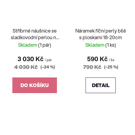
Stříbrné náušnice se
Náramek říční perly bílé
sladkovodní perlou na
s ploskami 18-20cm
puzetu
Skladem
(1 pár)
Skladem
(1 ks)
3 030 Kč
590 Kč
/ pár
/ ks
4 030 Kč
790 Kč
(–24 %)
(–25 %)
DO KOŠÍKU
DETAIL