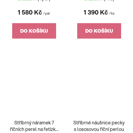
21090.1B
JMAS7049SN45
1 580 Kč
1 390 Kč
/ pár
/ ks
DO KOŠÍKU
DO KOŠÍKU
Stříbrný náramek 7
Stříbrné náušnice pecky
říčních perel na řetízku
s lososovou říční perlou