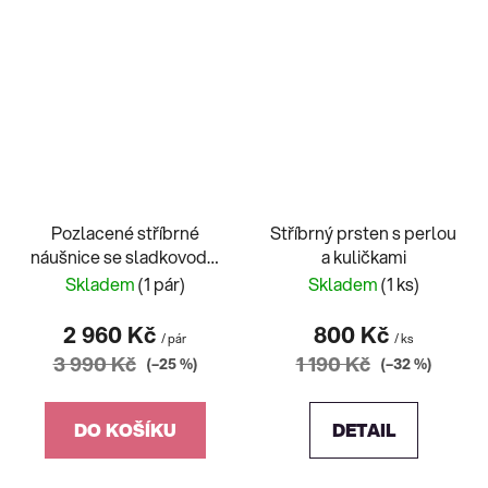
Pozlacené stříbrné
Stříbrný prsten s perlou
náušnice se sladkovodní
a kuličkami
perlou
Skladem
(1 pár)
Skladem
(1 ks)
2 960 Kč
800 Kč
/ pár
/ ks
3 990 Kč
1 190 Kč
(–25 %)
(–32 %)
DO KOŠÍKU
DETAIL