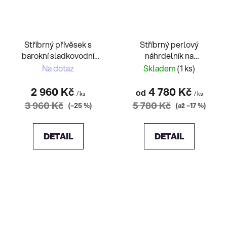
Stříbrný přívěsek s
Stříbrný perlový
barokní sladkovodní
náhrdelník na
perlou
magnetické zapínání
Na dotaz
Skladem
(1 ks)
2 960 Kč
4 780 Kč
od
/ ks
/ ks
3 960 Kč
5 780 Kč
(–25 %)
(až –17 %)
DETAIL
DETAIL