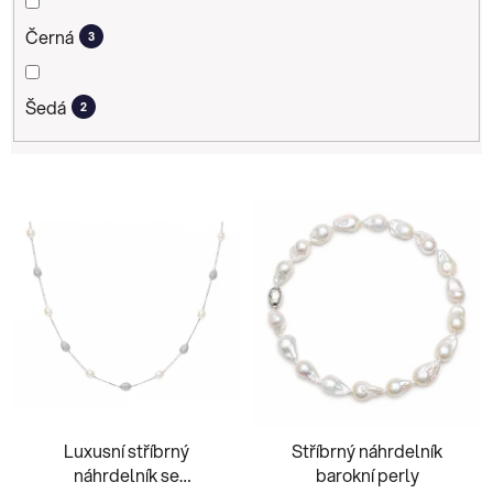
Černá
3
Šedá
2
V
ý
p
i
s
p
r
o
d
Luxusní stříbrný
Stříbrný náhrdelník
u
náhrdelník se
barokní perly
k