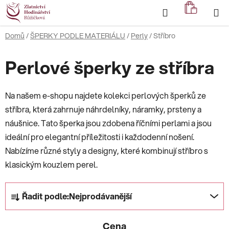
Přejít
Hledat
NÁKUP
na
KOŠÍK
obsah
Domů
/
ŠPERKY PODLE MATERIÁLU
/
Perly
/
Stříbro
Perlové šperky ze stříbra
Na našem e-shopu najdete kolekci perlových šperků ze
stříbra, která zahrnuje náhrdelníky, náramky, prsteny a
náušnice. Tato šperka jsou zdobena říčními perlami a jsou
ideální pro elegantní příležitosti i každodenní nošení.
Nabízíme různé styly a designy, které kombinují stříbro s
klasickým kouzlem perel.
Ř
Řadit podle:
Nejprodávanější
a
z
Cena
e