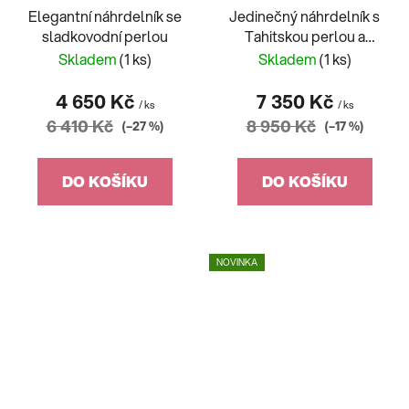
Elegantní náhrdelník se
Jedinečný náhrdelník s
sladkovodní perlou
Tahitskou perlou a
Onyxem
Skladem
(1 ks)
Skladem
(1 ks)
4 650 Kč
7 350 Kč
/ ks
/ ks
6 410 Kč
8 950 Kč
(–27 %)
(–17 %)
DO KOŠÍKU
DO KOŠÍKU
NOVINKA