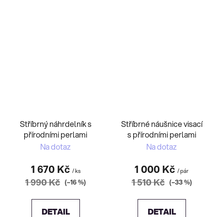
Stříbrný náhrdelník s
Stříbrné náušnice visací
přírodními perlami
s přírodními perlami
Na dotaz
Na dotaz
1 670 Kč
1 000 Kč
/ ks
/ pár
1 990 Kč
1 510 Kč
(–16 %)
(–33 %)
DETAIL
DETAIL