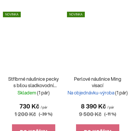
NOVINKA
NOVINKA
Stříbrné náušnice pecky
Perlové náušnice Ming
s bílou sladkovodní
visací
perlou 315.007
Skladem
(1 pár)
Na objednávku-výroba
(1 pár)
730 Kč
8 390 Kč
/ pár
/ pár
1 200 Kč
9 500 Kč
(–39 %)
(–11 %)