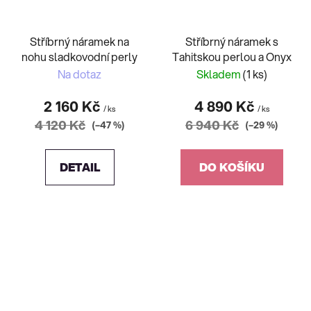
Stříbrný náramek na
Stříbrný náramek s
nohu sladkovodní perly
Tahitskou perlou a Onyx
Na dotaz
Skladem
(1 ks)
2 160 Kč
4 890 Kč
/ ks
/ ks
4 120 Kč
6 940 Kč
(–47 %)
(–29 %)
DETAIL
DO KOŠÍKU