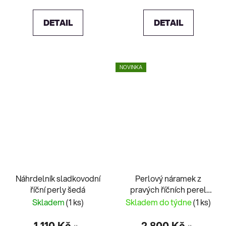
DETAIL
DETAIL
NOVINKA
Náhrdelník sladkovodní
Perlový náramek z
říční perly šedá
pravých říčních perel
bílý 23003.1
Skladem
(1 ks)
Skladem do týdne
(1 ks)
1 110 Kč
2 800 Kč