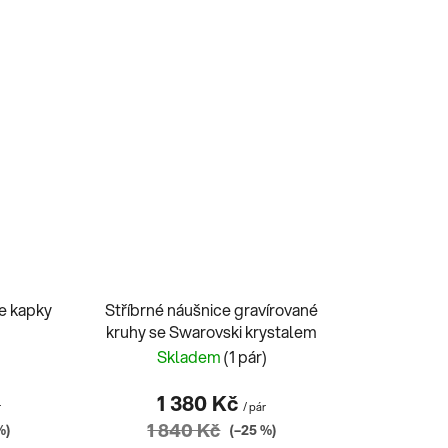
ce kapky
Stříbrné náušnice gravírované
kruhy se Swarovski krystalem
)
Skladem
(1 pár)
1 380 Kč
r
/ pár
1 840 Kč
%)
(–25 %)