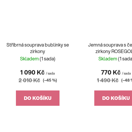
Stříbrná souprava bublinky se
Jemná souprava s č
zirkony
zirkony ROSEGO
Skladem
(1 sada)
Skladem
(1 sada
1 090 Kč
770 Kč
/ sada
/ sada
2 010 Kč
1 490 Kč
(–45 %)
(–48 
DO KOŠÍKU
DO KOŠÍKU