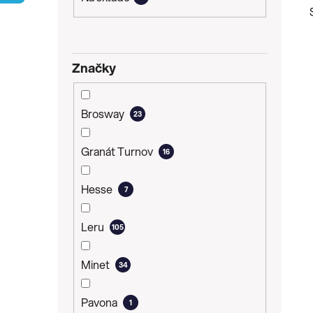
p
a
n
Značky
e
l
i
Brosway
23
Granát Turnov
16
Hesse
7
Leru
105
Minet
34
Pavona
1