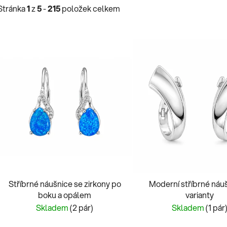
Stránka
1
z
5
-
215
položek celkem
V
ý
p
s
p
r
o
d
u
k
t
Stříbrné náušnice se zirkony po
Moderní stříbrné náu
boku a opálem
varianty
ů
Skladem
(2 pár)
Skladem
(1 pár