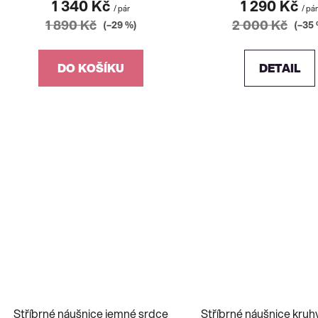
1 340 Kč
1 290 Kč
/ pár
/ pá
1 890 Kč
2 000 Kč
(–29 %)
(–35 
DO KOŠÍKU
DETAIL
Stříbrné náušnice jemné srdce
Stříbrné náušnice kruh