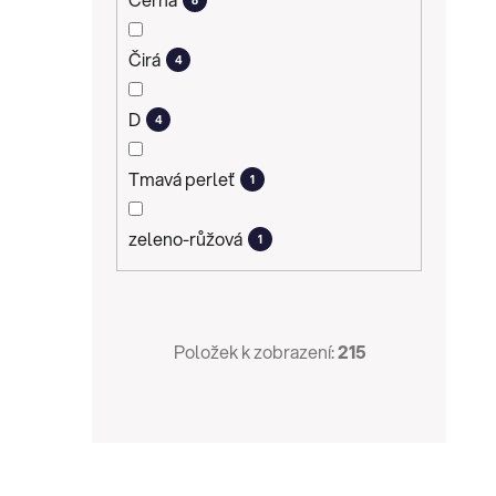
Čirá
4
D
4
Tmavá perleť
1
zeleno-růžová
1
Položek k zobrazení:
215