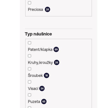
Preciosa
28
Typ náušnice
Patent/klapka
69
Kruhy,kroužky
26
Šroubek
18
Visací
34
Puzeta
65