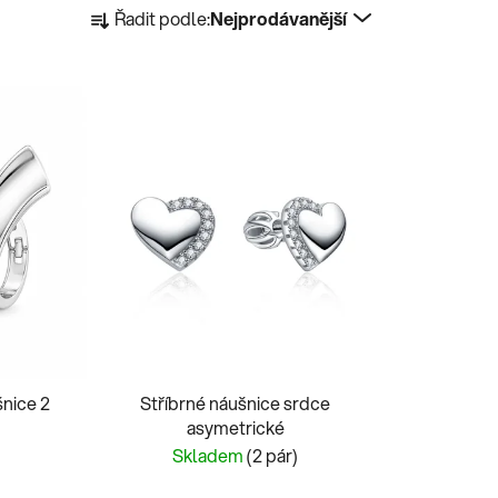
Ř
Řadit podle:
Nejprodávanější
a
z
e
n
í
p
r
o
d
u
k
t
ů
šnice 2
Stříbrné náušnice srdce
asymetrické
)
Skladem
(2 pár)