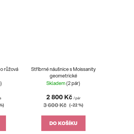
no růžová
Stříbrné náušnice s Moissanity
geometrické
)
Skladem
(2 pár)
2 800 Kč
a
/ pár
3 600 Kč
%)
(–22 %)
DO KOŠÍKU