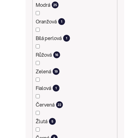
Modrá
25
Oranžová
1
Bílá perlová
1
Růžová
16
Zelená
19
Fialová
1
Červená
22
Žlutá
5
Černá
8