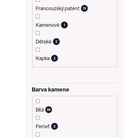
Francouzský patent
13
Kamenové
1
Dětské
2
Kapka
2
Barva kamene
Bílá
98
Perleť
2