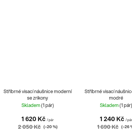
Stříbrné visací náušnice moderní
Stříbrné visací náušni
se zrikony
modré
Skladem
(1 pár)
Skladem
(1 pár
1 620 Kč
1 240 Kč
/ pár
/ pá
2 050 Kč
1 690 Kč
(–20 %)
(–26 