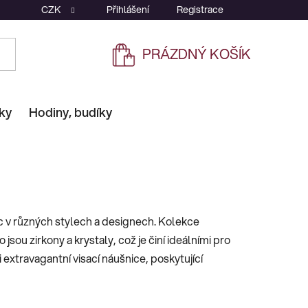
CZK
Přihlášení
Registrace
PRÁZDNÝ KOŠÍK
NÁKUPNÍ
KOŠÍK
ky
Hodiny, budíky
c v různých stylech a designech. Kolekce
jsou zirkony a krystaly, což je činí ideálními pro
 extravagantní visací náušnice, poskytující