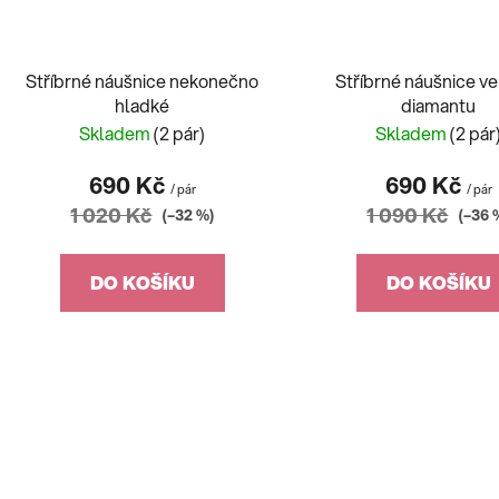
Stříbrné náušnice nekonečno
Stříbrné náušnice ve
hladké
diamantu
Skladem
(2 pár)
Skladem
(2 pár
690 Kč
690 Kč
/ pár
/ pár
1 020 Kč
1 090 Kč
(–32 %)
(–36 
DO KOŠÍKU
DO KOŠÍKU