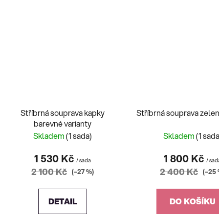
Stříbrná souprava kapky
Stříbrná souprava zele
barevné varianty
Skladem
(1 sada)
Skladem
(1 sada
1 530 Kč
1 800 Kč
/ sada
/ sad
2 100 Kč
2 400 Kč
(–27 %)
(–25 
DETAIL
DO KOŠÍKU