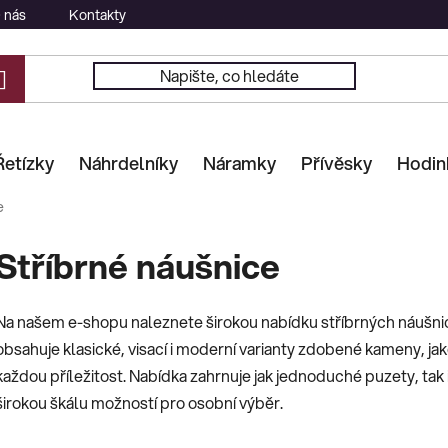
 nás
Kontakty
Řetízky
Náhrdelníky
Náramky
Přívěsky
Hodin
e
Stříbrné náušnice
Na našem e-shopu naleznete širokou nabídku stříbrných náušni
obsahuje klasické, visací i moderní varianty zdobené kameny, jako 
každou příležitost. Nabídka zahrnuje jak jednoduché puzety, tak i
širokou škálu možností pro osobní výběr.