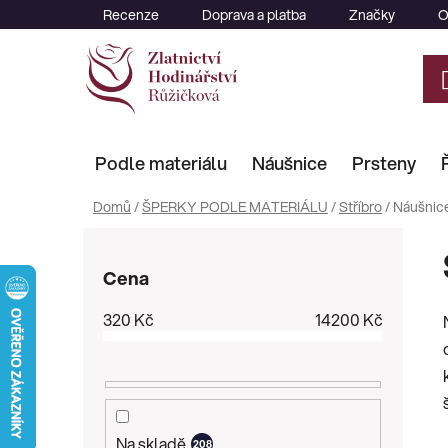
Přejít
Recenze
Doprava a platba
Značky
O
na
obsah
Podle materiálu
Náušnice
Prsteny
Domů
/
ŠPERKY PODLE MATERIÁLU
/
Stříbro
/
Náušnic
P
o
Cena
s
t
320
Kč
14200
Kč
r
a
n
n
í
Na skladě
208