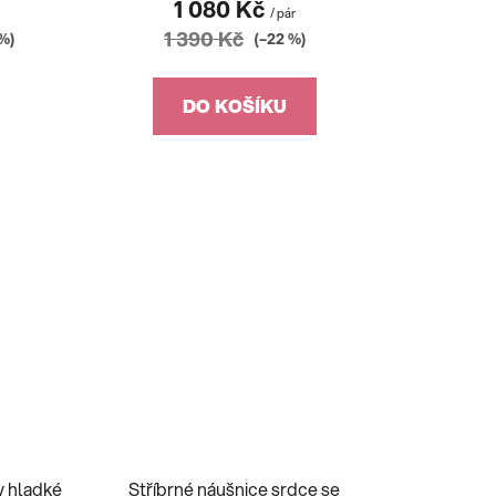
1 080 Kč
r
/ pár
1 390 Kč
%)
(–22 %)
DO KOŠÍKU
y hladké
Stříbrné náušnice srdce se