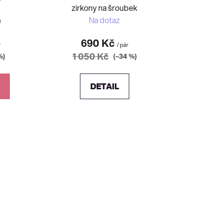
zirkony na šroubek
)
Na dotaz
690 Kč
r
/ pár
1 050 Kč
%)
(–34 %)
DETAIL