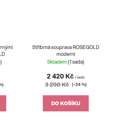
ernými
Stříbrná souprava ROSEGOLD
LD
moderní
)
Skladem
(1 sada)
2 420 Kč
/ sada
3 200 Kč
%)
(–24 %)
DO KOŠÍKU