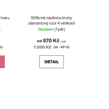
 tvaru
Stříbrné náušnice kruhy
diamantový vzor 4 velikosti
)
Skladem
(1 pár)
870 Kč
od
/ pár
1 390 Kč
%)
(až –45 %)
DETAIL