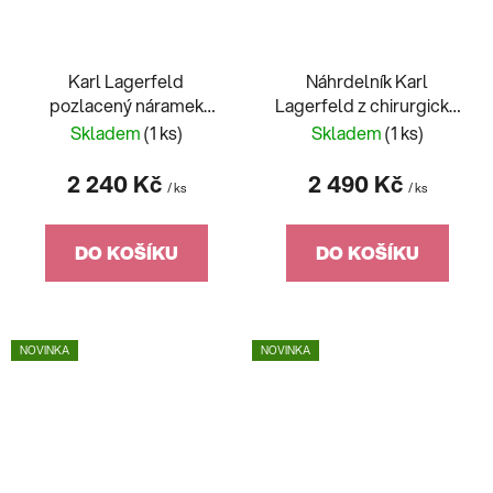
Karl Lagerfeld
Náhrdelník Karl
pozlacený náramek
Lagerfeld z chirurgické
Pearl KLAYR13
oceli Pearl KLAYR12
Skladem
(1 ks)
Skladem
(1 ks)
2 240 Kč
2 490 Kč
/ ks
/ ks
DO KOŠÍKU
DO KOŠÍKU
NOVINKA
NOVINKA