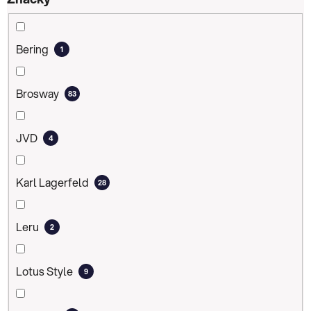
ů
Bering
1
Brosway
83
JVD
4
Karl Lagerfeld
28
Leru
2
Lotus Style
9