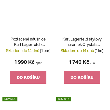
Pozlacené náušnice
Karl Lagerfeld stylový
Karl Lagerfeld z
náramek Crystals
chirurgické oceli
KLAYC34
Skladem do 14 dnů
(1 pár)
Skladem do 14 dnů
(1 ks)
KLAYC45
1 990 Kč
1 740 Kč
/ pár
/ ks
DO KOŠÍKU
DO KOŠÍKU
NOVINKA
NOVINKA