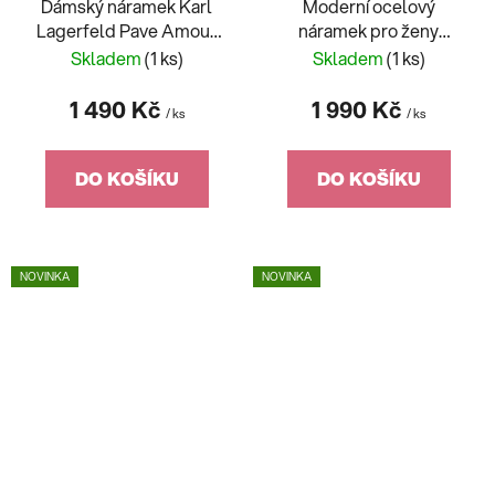
Dámský náramek Karl
Moderní ocelový
Lagerfeld Pave Amour
náramek pro ženy
KLBJW06
Crystals KLAYC31
Skladem
(1 ks)
Skladem
(1 ks)
1 490 Kč
1 990 Kč
/ ks
/ ks
DO KOŠÍKU
DO KOŠÍKU
NOVINKA
NOVINKA