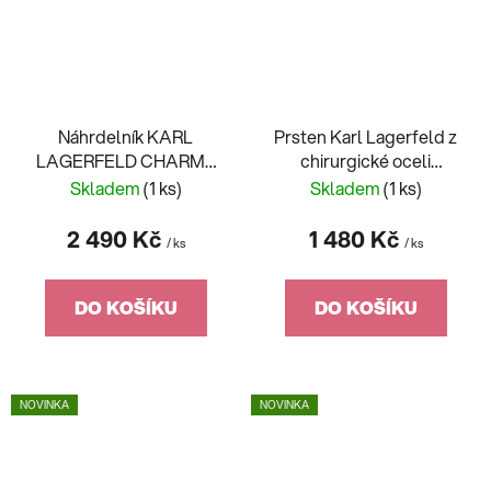
Náhrdelník KARL
Prsten Karl Lagerfeld z
LAGERFELD CHARMS
chirurgické oceli
KLAYD02
KLAYC54014
Skladem
(1 ks)
Skladem
(1 ks)
2 490 Kč
1 480 Kč
/ ks
/ ks
DO KOŠÍKU
DO KOŠÍKU
NOVINKA
NOVINKA