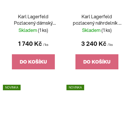
Karl Lagerfeld
Karl Lagerfeld
Pozlacený dámský
pozlacený náhrdelník z
náhrdelník Illume
chirurgické oceli
Skladem
(1 ks)
Skladem
(1 ks)
KLBJX06
KLBJX01
1 740 Kč
3 240 Kč
/ ks
/ ks
DO KOŠÍKU
DO KOŠÍKU
NOVINKA
NOVINKA