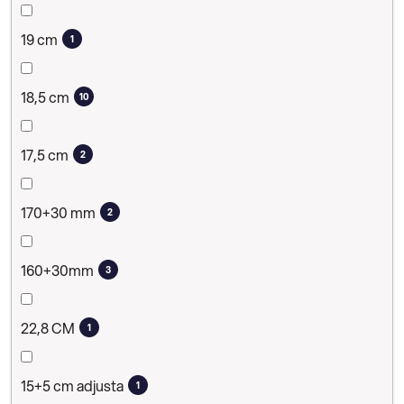
19 cm
1
18,5 cm
10
17,5 cm
2
170+30 mm
2
160+30mm
3
22,8 CM
1
15+5 cm adjusta
1