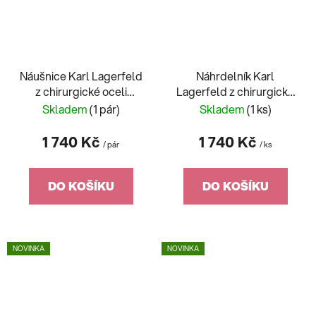
Náušnice Karl Lagerfeld
Náhrdelník Karl
z chirurgické oceli
Lagerfeld z chirurgické
KLAYD20
oceli KLAYD06
Skladem
(1 pár)
Skladem
(1 ks)
1 740 Kč
1 740 Kč
/ pár
/ ks
DO KOŠÍKU
DO KOŠÍKU
NOVINKA
NOVINKA