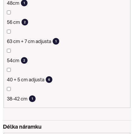
48cm
1
56 cm
2
63 cm + 7 cm adjusta
1
54cm
2
40 + 5 cm adjusta
6
38-42 cm
1
Délka náramku