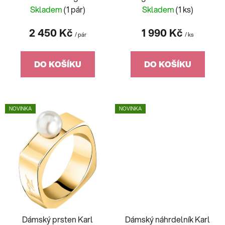
k
Pearl KLAYR15
Skladem
(1 pár)
Skladem
(1 ks)
t
ů
2 450 Kč
1 990 Kč
/ pár
/ ks
DO KOŠÍKU
DO KOŠÍKU
NOVINKA
NOVINKA
Dámský prsten Karl
Dámský náhrdelník Karl