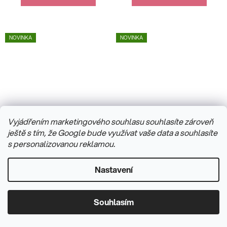
NOVINKA
NOVINKA
Vyjádřením marketingového souhlasu souhlasíte zároveň
ještě s tím, že Google bude využívat vaše data a souhlasíte
s personalizovanou reklamou.
Náhrdelník Brosway
Náramek Brosway
Symphonia s krystalem
Perfect BPC16
Nastavení
BYM197
Skladem do 3 dnů
(1 ks)
Skladem
(1 ks)
830 Kč
980 Kč
/ ks
/ ks
Souhlasím