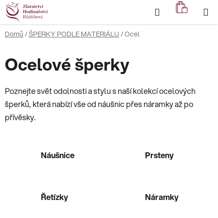
Přejít
Hledat
NÁKUP
na
KOŠÍK
obsah
Domů
/
ŠPERKY PODLE MATERIÁLU
/
Ocel
Ocelové šperky
Poznejte svět odolnosti a stylu s naší kolekcí ocelových
šperků, která nabízí vše od náušnic přes náramky až po
přívěsky.
Náušnice
Prsteny
Řetízky
Náramky