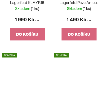
Lagerfeld KLAYR16
Lagerfeld Pave Amour
KLBJW03
Skladem
(1 ks)
Skladem
(1 ks)
1 990 Kč
1 490 Kč
/ ks
/ ks
DO KOŠÍKU
DO KOŠÍKU
NOVINKA
NOVINKA