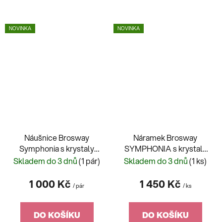
NOVINKA
NOVINKA
Náušnice Brosway
Náramek Brosway
Symphonia s krystaly
SYMPHONIA s krystaly
BYM215
BYM209
Skladem do 3 dnů
(1 pár)
Skladem do 3 dnů
(1 ks)
1 000 Kč
1 450 Kč
/ pár
/ ks
DO KOŠÍKU
DO KOŠÍKU