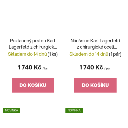
Pozlacený prsten Karl
Náušnice Karl Lagerfeld
Lagerfeld z chirurgické
z chirurgické oceli
oceli KLAYC53
KLAYC46
Skladem do 14 dnů
(1 ks)
Skladem do 14 dnů
(1 pár)
1 740 Kč
1 740 Kč
/ ks
/ pár
DO KOŠÍKU
DO KOŠÍKU
NOVINKA
NOVINKA