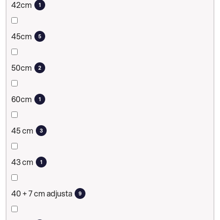
42cm
1
45cm
5
50cm
2
60cm
1
45 cm
3
43 cm
1
40 + 7 cm adjusta
9