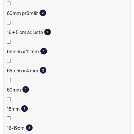
60mm průměr
2
16 + 5 cm adjusta
1
66 x 65 x 11 mm
1
65 x 55 x 4 mm
2
60mm
1
18mm
1
16-19cm
3