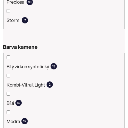
Preciosa
93
Storm
7
Barva kamene
Bílý zirkon syntetický
13
Kombi-Vitrail Light
2
Bílá
82
Modrá
15