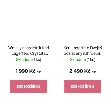
Dámský náhrdelník Karl
Karl Lagerfeld Dvojitý
Lagerfeld Crystals
pozlacený náhrdelník
KLAYC14
pro ženy Crystals
Skladem
(1 ks)
Skladem
(1 ks)
KLAYC12
1 990 Kč
2 490 Kč
/ ks
/ ks
DO KOŠÍKU
DO KOŠÍKU