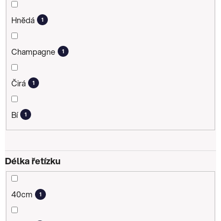
Hnědá
1
Champagne
1
Čirá
1
Bí
1
Délka řetízku
40cm
1