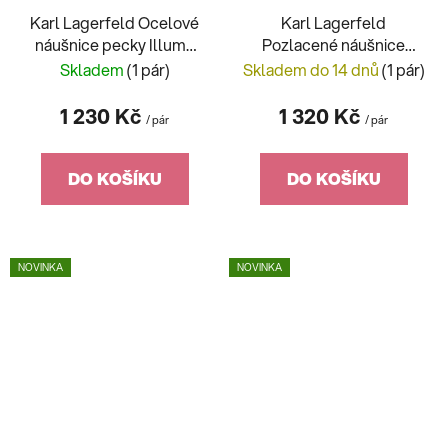
Karl Lagerfeld Ocelové
Karl Lagerfeld
náušnice pecky Illume
Pozlacené náušnice
KLBJX17
pecky Illume KLBJX16
Skladem
(1 pár)
Skladem do 14 dnů
(1 pár)
1 230 Kč
1 320 Kč
/ pár
/ pár
DO KOŠÍKU
DO KOŠÍKU
NOVINKA
NOVINKA