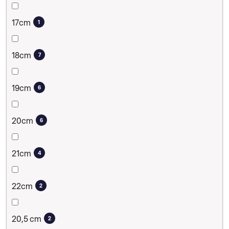
17cm
1
18cm
7
19cm
6
20cm
6
21cm
4
22cm
2
20,5 cm
2