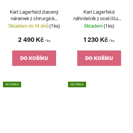
Karl Lagerfeld zlacený
Karl Lagerfeld
náramek z chirurgické
náhrdelník z oceli Illume
oceli KLBJX10
KLBJX07
Skladem do 14 dnů
(1 ks)
Skladem
(1 ks)
2 490 Kč
1 230 Kč
/ ks
/ ks
DO KOŠÍKU
DO KOŠÍKU
NOVINKA
NOVINKA