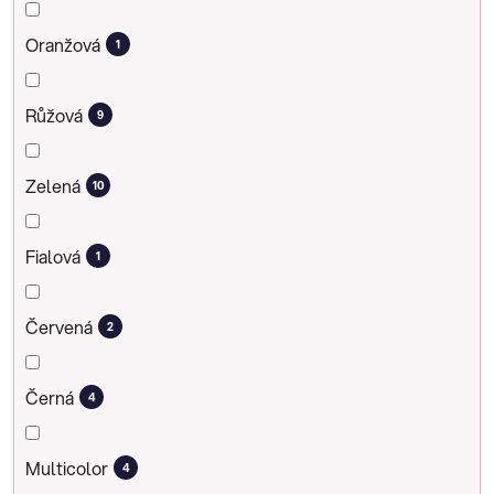
Oranžová
1
Růžová
9
Zelená
10
Fialová
1
Červená
2
Černá
4
Multicolor
4