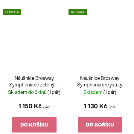
NOVINKA
NOVINKA
Náušnice Brosway
Náušnice Brosway
Symphonia se zelenými
Symphonia s krystaly
krystaly BYM217
BYM216
Skladem do 3 dnů
(1 pár)
Skladem
(1 pár)
1 150 Kč
1 130 Kč
/ pár
/ pár
DO KOŠÍKU
DO KOŠÍKU