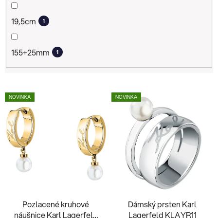
19,5cm
1
155+25mm
1
V
NOVINKA
NOVINKA
ý
p
i
s
p
r
o
d
Pozlacené kruhové
Dámský prsten Karl
u
náušnice Karl Lagerfeld
Lagerfeld KLAYR11