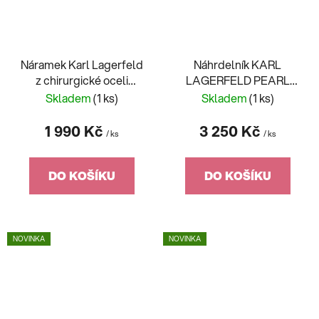
Náramek Karl Lagerfeld
Náhrdelník KARL
z chirurgické oceli
LAGERFELD PEARL
KLAYR08
KLAYR03
Skladem
(1 ks)
Skladem
(1 ks)
1 990 Kč
3 250 Kč
/ ks
/ ks
DO KOŠÍKU
DO KOŠÍKU
NOVINKA
NOVINKA