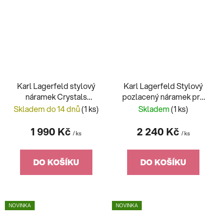
Karl Lagerfeld stylový
Karl Lagerfeld Stylový
náramek Crystals
pozlacený náramek pro
KLAYC33
ženy Crystals KLAYC30
Skladem do 14 dnů
(1 ks)
Skladem
(1 ks)
1 990 Kč
2 240 Kč
/ ks
/ ks
DO KOŠÍKU
DO KOŠÍKU
NOVINKA
NOVINKA