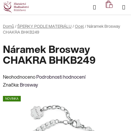
Přejít
Hledat
NÁKUP
na
KOŠÍK
obsah
Domů
/
ŠPERKY PODLE MATERIÁLU
/
Ocel
/
Náramek Brosway
CHAKRA BHKB249
Náramek Brosway
CHAKRA BHKB249
Průměrné
Neohodnoceno
Podrobnosti hodnocení
hodnocení
Značka:
Brosway
produktu
NOVINKA
je
0,0
z
5