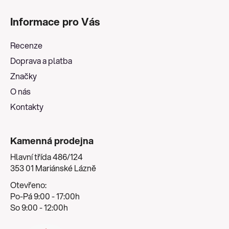
Z
á
Informace pro Vás
p
a
Recenze
t
Doprava a platba
í
Značky
O nás
Kontakty
Kamenná prodejna
Hlavní třída 486/124
353 01 Mariánské Lázně
Otevřeno:
Po-Pá 9:00 - 17:00h
So 9:00 - 12:00h