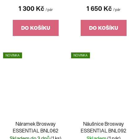
1 300 Kč
1 650 Kč
/ pár
/ pár
DO KOŠÍKU
DO KOŠÍKU
NOVINKA
NOVINKA
Náramek Brosway
Náušnice Brosway
ESSENTIAL BNL062
ESSENTIAL BNL092
Skladem do 3 dnů
(1 ks)
Skladem
(1 pár)