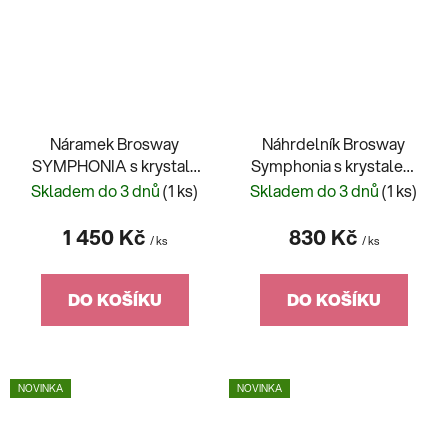
Náramek Brosway
Náhrdelník Brosway
SYMPHONIA s krystaly
Symphonia s krystalem
BYM209
BYM197
Skladem do 3 dnů
(1 ks)
Skladem do 3 dnů
(1 ks)
1 450 Kč
830 Kč
/ ks
/ ks
DO KOŠÍKU
DO KOŠÍKU
NOVINKA
NOVINKA