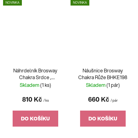
NOVINKA
NOVINKA
Náhrdelník Brosway
Náušnice Brosway
Chakra Srdce ,
Chakra Růže BHKE198
Nekonečno BHKLE03
Skladem
(1 ks)
Skladem
(1 pár)
810 Kč
660 Kč
/ ks
/ pár
DO KOŠÍKU
DO KOŠÍKU