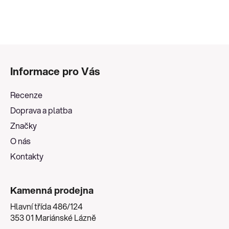
a
á
c
n
í
í
p
Z
r
v
á
Informace pro Vás
k
p
y
a
v
Recenze
t
ý
Doprava a platba
í
p
Značky
i
s
O nás
u
Kontakty
Kamenná prodejna
Hlavní třída 486/124
353 01 Mariánské Lázně