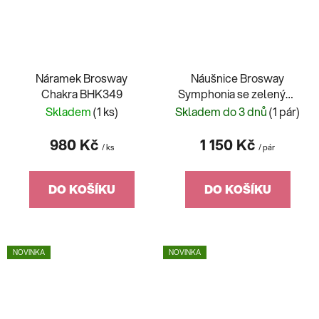
Náramek Brosway
Náušnice Brosway
Chakra BHK349
Symphonia se zelenými
krystaly BYM217
Skladem
(1 ks)
Skladem do 3 dnů
(1 pár)
980 Kč
1 150 Kč
/ ks
/ pár
DO KOŠÍKU
DO KOŠÍKU
NOVINKA
NOVINKA