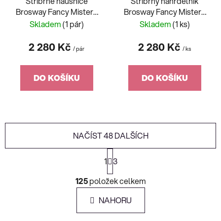
Stříbrné náušnice
Stříbrný náhrdelník
Brosway Fancy Mistery
Brosway Fancy Mistery
Black FMB122
Black FMB121
Skladem
(1 pár)
Skladem
(1 ks)
2 280 Kč
2 280 Kč
/ pár
/ ks
DO KOŠÍKU
DO KOŠÍKU
NAČÍST 48 DALŠÍCH
S
1
t
3
r
O
á
125
položek celkem
v
n
l
k
NAHORU
á
o
d
v