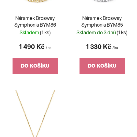
o
u
d
k
Náramek Brosway
Náramek Brosway
u
t
Symphonia BYM86
Symphonia BYM85
k
ů
Skladem
(1 ks)
Skladem do 3 dnů
(1 ks)
t
ů
1 490 Kč
1 330 Kč
/ ks
/ ks
DO KOŠÍKU
DO KOŠÍKU