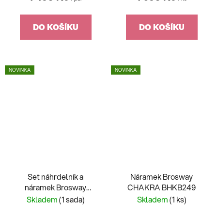
DO KOŠÍKU
DO KOŠÍKU
NOVINKA
NOVINKA
Set náhrdelník a
Náramek Brosway
náramek Brosway
CHAKRA BHKB249
Chakra srdíčko
Skladem
(1 sada)
Skladem
(1 ks)
BHKLE01