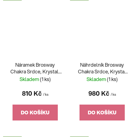
Náramek Brosway
Náhrdelník Brosway
Chakra Srdce, Krystal,
Chakra Srdce, Krystal
Nekonečno BHKLE05
BHKLE04
Skladem
(1 ks)
Skladem
(1 ks)
810 Kč
980 Kč
/ ks
/ ks
DO KOŠÍKU
DO KOŠÍKU