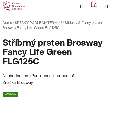
Přejít
Hledat
NÁKUP
na
KOŠÍK
obsah
Domů
/
ŠPERKY PODLE MATERIÁLU
/
Stříbro
/
Stříbrný prsten
Brosway Fancy Life Green FLG125C
Stříbrný prsten Brosway
Fancy Life Green
FLG125C
Průměrné
Neohodnoceno
Podrobnosti hodnocení
hodnocení
Značka:
Brosway
produktu
NOVINKA
je
0,0
z