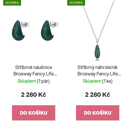
NOVINKA
NOVINKA
Stříbrné náušnice
Stříbrný náhrdelník
Brosway Fancy Life
Brosway Fancy Life
Green FLG120
Green FLG118
Skladem
(1 pár)
Skladem
(1 ks)
2 280 Kč
2 280 Kč
DO KOŠÍKU
DO KOŠÍKU