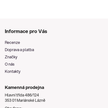
Z
á
Informace pro Vás
p
a
Recenze
t
Doprava a platba
í
Značky
O nás
Kontakty
Kamenná prodejna
Hlavní třída 486/124
353 01 Mariánské Lázně