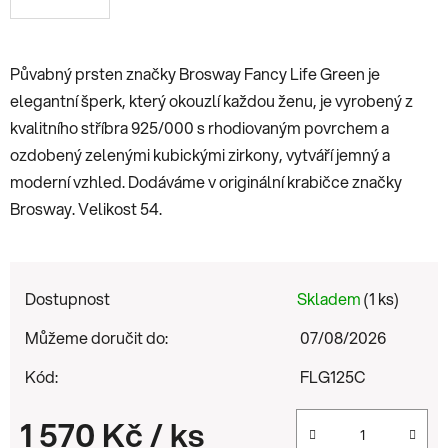
Půvabný prsten značky Brosway
Fancy Life Green
je
elegantní šperk, který okouzlí každou ženu, je vyrobený z
kvalitního stříbra 925/000 s rhodiovaným povrchem a
ozdobený zelenými kubickými zirkony, vytváří jemný a
moderní vzhled. Dodáváme v originální krabičce značky
Brosway. Velikost 54.
Dostupnost
Skladem
(1 ks)
Můžeme doručit do:
07/08/2026
Kód:
FLG125C
1 570 Kč
/ ks