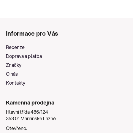
Z
á
Informace pro Vás
p
a
Recenze
t
Doprava a platba
í
Značky
O nás
Kontakty
Kamenná prodejna
Hlavní třída 486/124
353 01 Mariánské Lázně
Otevřeno: