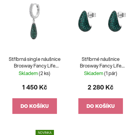
Stříbrná single náušnice
Stříbrné náušnice
Brosway Fancy Life
Brosway Fancy Life
Green FLG119 - 1 kus
Green FLG120
Skladem
(2 ks)
Skladem
(1 pár)
1 450 Kč
2 280 Kč
DO KOŠÍKU
DO KOŠÍKU
NOVINKA