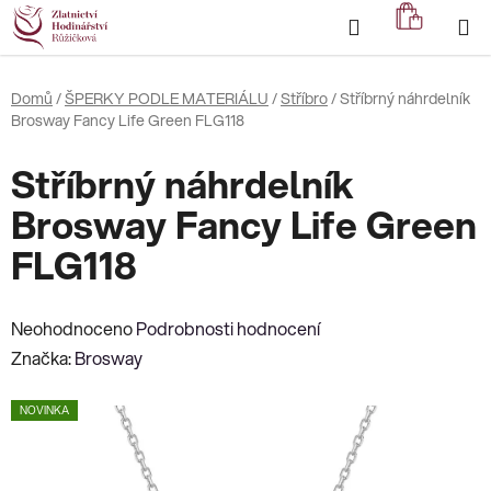
Přejít
Hledat
NÁKUP
na
KOŠÍK
obsah
Domů
/
ŠPERKY PODLE MATERIÁLU
/
Stříbro
/
Stříbrný náhrdelník
Brosway Fancy Life Green FLG118
Stříbrný náhrdelník
Brosway Fancy Life Green
FLG118
Průměrné
Neohodnoceno
Podrobnosti hodnocení
hodnocení
Značka:
Brosway
produktu
NOVINKA
je
0,0
z