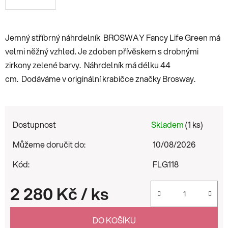
Jemný stříbrný náhrdelník
BROSWAY Fancy Life Green má
velmi něžný vzhled. Je zdoben přívěskem s drobnými
zirkony zelené barvy. Náhrdelník má délku 44
cm.
Dodáváme v originální krabičce značky Brosway.
Dostupnost
Skladem
(1 ks)
Můžeme doručit do:
10/08/2026
Kód:
FLG118
2 280 Kč
/ ks
Měrná cena:
DO KOŠÍKU