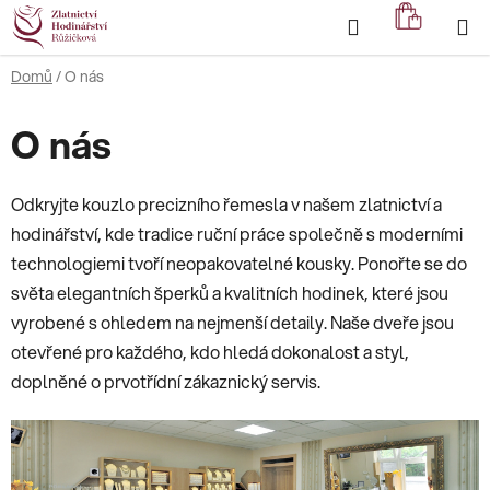
Přejít
Hledat
NÁKUP
na
KOŠÍK
obsah
Domů
/
O nás
O nás
Odkryjte kouzlo precizního řemesla v našem zlatnictví a
hodinářství, kde tradice ruční práce společně s moderními
technologiemi tvoří neopakovatelné kousky. Ponořte se do
světa elegantních šperků a kvalitních hodinek, které jsou
vyrobené s ohledem na nejmenší detaily. Naše dveře jsou
otevřené pro každého, kdo hledá dokonalost a styl,
doplněné o prvotřídní zákaznický servis.