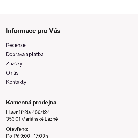
Z
á
Informace pro Vás
p
a
Recenze
t
Doprava a platba
í
Značky
O nás
Kontakty
Kamenná prodejna
Hlavní třída 486/124
353 01 Mariánské Lázně
Otevřeno:
Po-Pá 9:00 - 17:00h