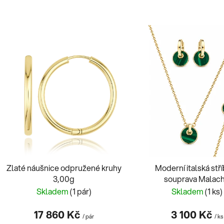
V
ý
p
s
p
r
o
d
u
k
t
Zlaté náušnice odpružené kruhy
Moderní italská stř
3,00g
souprava Malach
ů
Skladem
(1 pár)
Skladem
(1 ks)
17 860 Kč
3 100 Kč
/ pár
/ ks