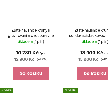
Zlaté náušnice kruhy s
Zlaté náušnice kru
gravírováním dvoubarevné
sundavací sladkovodní
Skladem
(1 pár)
Skladem
(1 pár
10 780 Kč
13 900 Kč
/ pár
/ p
12 900 Kč
15 900 Kč
(–16 %)
(–12
DO KOŠÍKU
DO KOŠÍKU
NOVINKA
NOVINKA