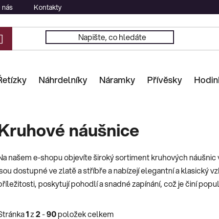
 nás
Kontakty
Řetízky
Náhrdelníky
Náramky
Přívěsky
Hodin
Kruhové náušnice
Na našem e-shopu objevíte široký sortiment kruhových náušnic v
jsou dostupné ve zlatě a stříbře a nabízejí elegantní a klasický vz
příležitosti, poskytují pohodlí a snadné zapínání, což je činí po
Stránka
1
z
2
-
90
položek celkem