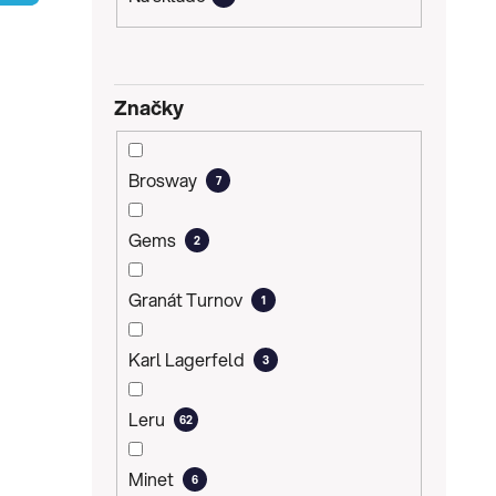
p
a
n
Značky
e
i
l
Brosway
7
Gems
2
Granát Turnov
1
Karl Lagerfeld
3
Leru
62
Minet
6