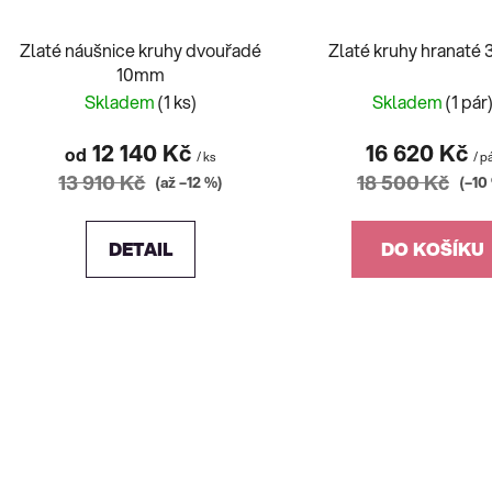
Zlaté náušnice kruhy dvouřadé
Zlaté kruhy hranat
10mm
Skladem
(1 ks)
Skladem
(1 pár
12 140 Kč
16 620 Kč
od
/ ks
/ p
13 910 Kč
18 500 Kč
(až –12 %)
(–10
DETAIL
DO KOŠÍKU