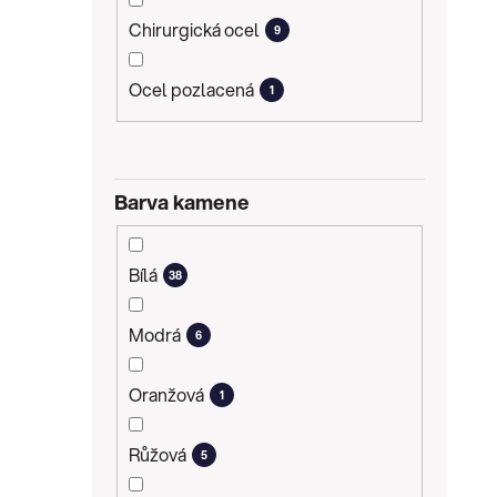
Chirurgická ocel
9
Ocel pozlacená
1
Barva kamene
Bílá
38
Modrá
6
Oranžová
1
Růžová
5