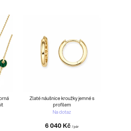
a
z
e
n
í
p
r
o
d
u
k
t
ů
íbrná
Zlaté náušnice kroužky jemné s
it
profilem
Na dotaz
6 040 Kč
/ pár