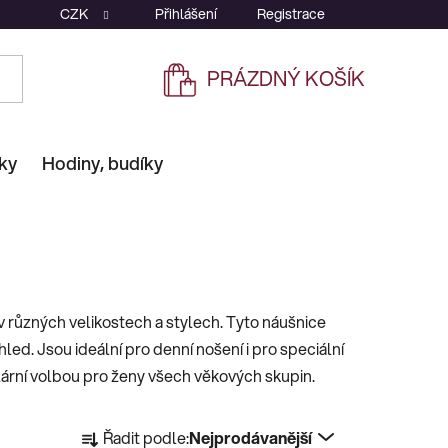
CZK
Přihlášení
Registrace
PRÁZDNÝ KOŠÍK
NÁKUPNÍ
KOŠÍK
ky
Hodiny, budíky
 různých velikostech a stylech. Tyto náušnice
hled. Jsou ideální pro denní nošení i pro speciální
pulární volbou pro ženy všech věkových skupin.
Ř
Řadit podle:
Nejprodávanější