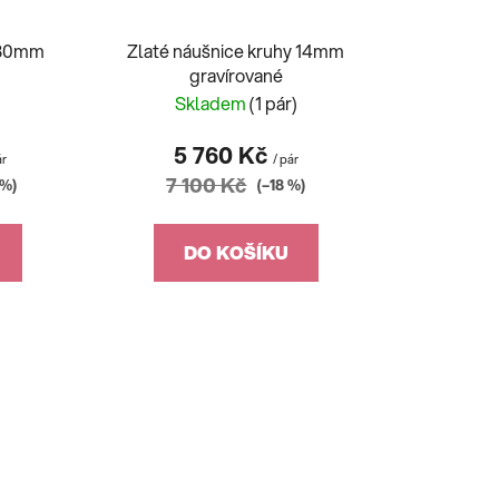
é 30mm
Zlaté náušnice kruhy 14mm
gravírované
)
Skladem
(1 pár)
5 760 Kč
ár
/ pár
7 100 Kč
 %)
(–18 %)
DO KOŠÍKU