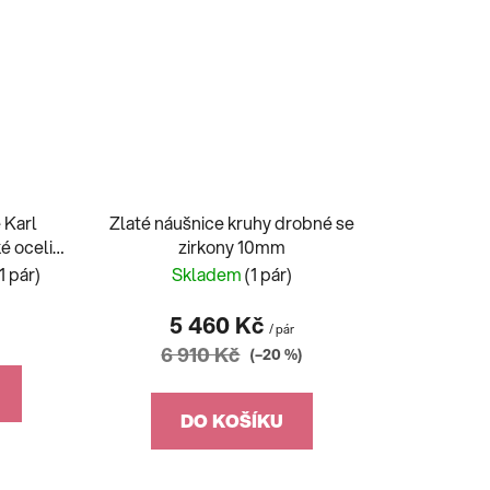
 Karl
Zlaté náušnice kruhy drobné se
é oceli
zirkony 10mm
(1 pár)
Skladem
(1 pár)
5 460 Kč
r
/ pár
6 910 Kč
(–20 %)
DO KOŠÍKU