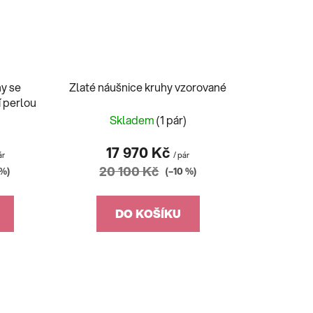
hy se
Zlaté náušnice kruhy vzorované
 perlou
)
Skladem
(1 pár)
17 970 Kč
ár
/ pár
20 100 Kč
 %)
(–10 %)
DO KOŠÍKU