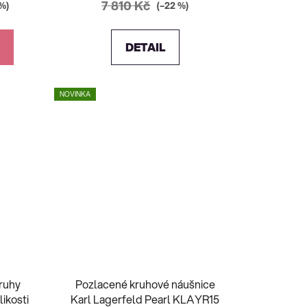
7 810 Kč
 %)
(–22 %)
DETAIL
NOVINKA
kruhy
Pozlacené kruhové náušnice
ikosti
Karl Lagerfeld Pearl KLAYR15