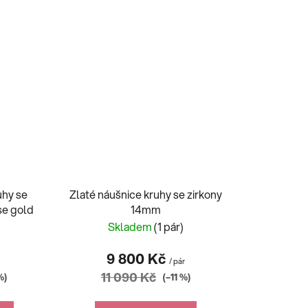
uhy se
Zlaté náušnice kruhy se zirkony
se gold
14mm
)
Skladem
(1 pár)
9 800 Kč
r
/ pár
11 090 Kč
%)
(–11 %)