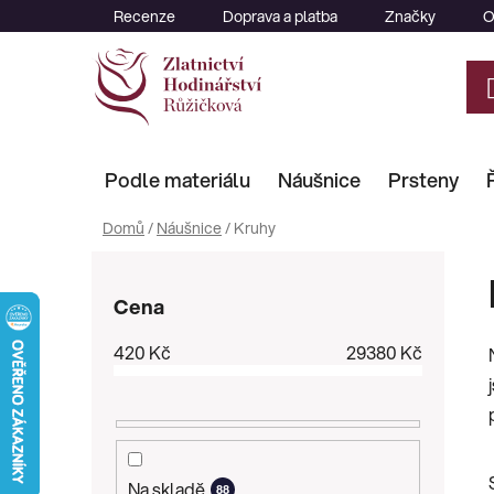
Přejít
Recenze
Doprava a platba
Značky
O
na
obsah
Podle materiálu
Náušnice
Prsteny
Domů
/
Náušnice
/
Kruhy
P
o
Cena
s
t
420
Kč
29380
Kč
r
a
n
n
í
Na skladě
88