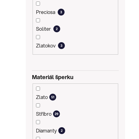
Preciosa
3
Soliter
2
Zlatokov
3
Materiál šperku
Zlato
51
Stříbro
29
Diamanty
2