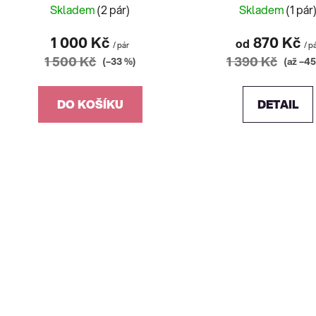
Skladem
(2 pár)
Skladem
(1 pár
1 000 Kč
870 Kč
od
/ pár
/ p
1 500 Kč
1 390 Kč
(–33 %)
(až –45
DO KOŠÍKU
DETAIL