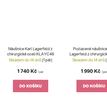
Náušnice Karl Lagerfeld z
Pozlacené náušnice
chirurgické oceli KLAYC46
Lagerfeld z chirurgick
KLAYC45
Skladem do 14 dnů
(1 pár)
Skladem do 14 dnů
1 740 Kč
1 990 Kč
/ pár
/ pá
DO KOŠÍKU
DO KOŠÍKU