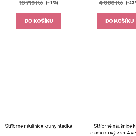
18 710 Kč
4 000 Kč
(–4 %)
(–22
DO KOŠÍKU
DO KOŠÍKU
Stříbrné náušnice kruhy hladké
Stříbrné náušnice 
diamantový vzor 4 vel