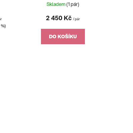
)
Skladem
(1 pár)
2 450 Kč
ár
/ pár
 %)
DO KOŠÍKU