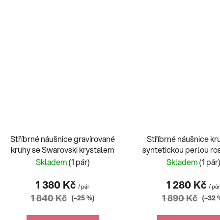
Stříbrné náušnice gravírované
Stříbrné náušnice kr
kruhy se Swarovski krystalem
syntetickou perlou ro
Skladem
(1 pár)
Skladem
(1 pár
1 380 Kč
1 280 Kč
/ pár
/ pá
1 840 Kč
1 890 Kč
(–25 %)
(–32 