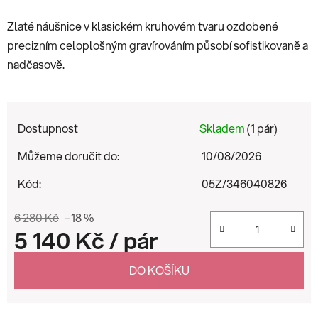
Zlaté náušnice v klasickém kruhovém tvaru ozdobené
precizním celoplošným gravírováním působí sofistikovaně a
nadčasově.
Dostupnost
Skladem
(1 pár)
Můžeme doručit do:
10/08/2026
Kód:
05Z/346040826
6 280 Kč
–18 %
5 140 Kč
/ pár
Měrná cena:
DO KOŠÍKU