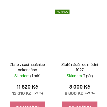
NOVINKA
Zlaté visací náušnice
Zlaté náušnice módní
nekonečno
1027
dvoubarevné
Skladem
(1 pár)
Skladem
(1 pár)
11 820 Kč
8 000 Kč
13 010 Kč
8 800 Kč
(–9 %)
(–9 %)