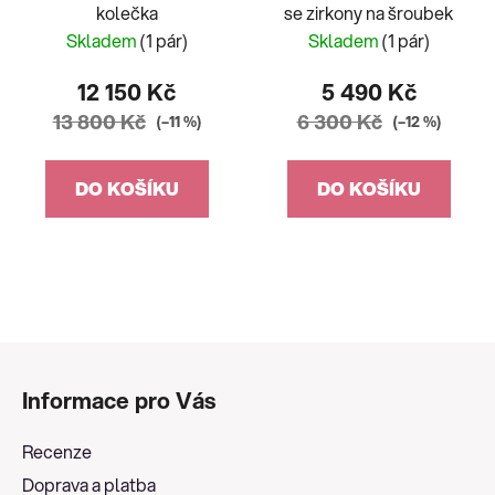
kolečka
se zirkony na šroubek
Skladem
(1 pár)
Skladem
(1 pár)
12 150 Kč
5 490 Kč
13 800 Kč
6 300 Kč
(–11 %)
(–12 %)
DO KOŠÍKU
DO KOŠÍKU
Z
á
Informace pro Vás
p
a
Recenze
t
Doprava a platba