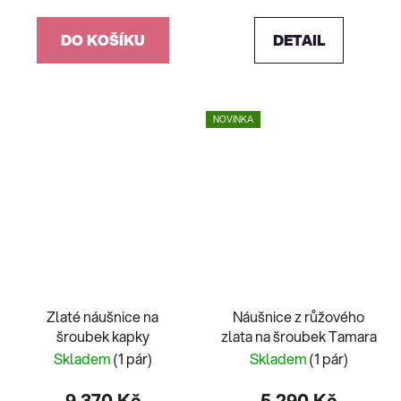
DO KOŠÍKU
DETAIL
NOVINKA
Zlaté náušnice na
Náušnice z růžového
šroubek kapky
zlata na šroubek Tamara
Skladem
(1 pár)
Skladem
(1 pár)
9 370 Kč
5 290 Kč