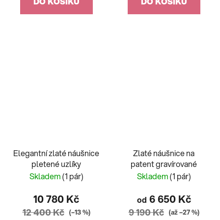
DO KOŠÍKU
DO KOŠÍKU
Elegantní zlaté náušnice
Zlaté náušnice na
pletené uzlíky
patent gravírované
Skladem
(1 pár)
Skladem
(1 pár)
10 780 Kč
6 650 Kč
od
12 400 Kč
9 190 Kč
(–13 %)
(až –27 %)