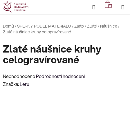
Přejít
Hledat
NÁKUP
na
KOŠÍK
obsah
Domů
/
ŠPERKY PODLE MATERIÁLU
/
Zlato
/
Žluté
/
Náušnice
/
Zlaté náušnice kruhy celogravírované
Zlaté náušnice kruhy
celogravírované
Průměrné
Neohodnoceno
Podrobnosti hodnocení
hodnocení
Značka:
Leru
produktu
je
0,0
z
5