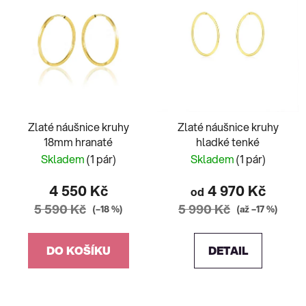
Zlaté náušnice kruhy
Zlaté náušnice kruhy
18mm hranaté
hladké tenké
Skladem
(1 pár)
Skladem
(1 pár)
4 550 Kč
4 970 Kč
od
5 590 Kč
5 990 Kč
(–18 %)
(až –17 %)
DO KOŠÍKU
DETAIL