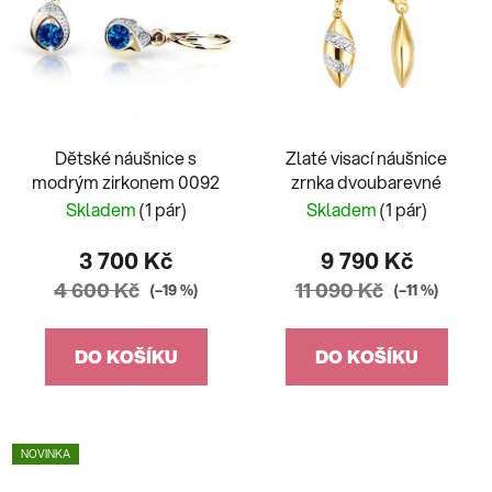
Dětské náušnice s
Zlaté visací náušnice
modrým zirkonem 0092
zrnka dvoubarevné
Skladem
(1 pár)
Skladem
(1 pár)
3 700 Kč
9 790 Kč
4 600 Kč
11 090 Kč
(–19 %)
(–11 %)
DO KOŠÍKU
DO KOŠÍKU
NOVINKA