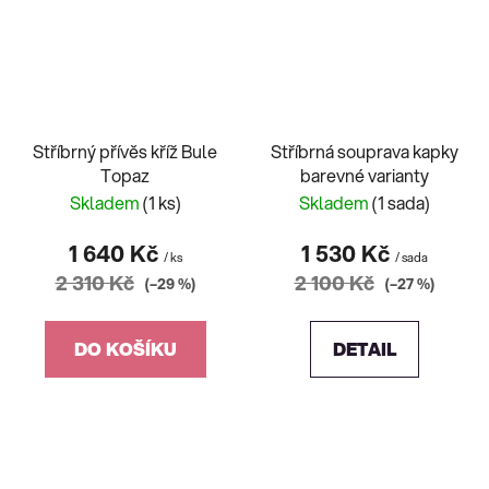
Stříbrný přívěs kříž Bule
Stříbrná souprava kapky
Topaz
barevné varianty
Skladem
(1 ks)
Skladem
(1 sada)
1 640 Kč
1 530 Kč
/ ks
/ sada
2 310 Kč
2 100 Kč
(–29 %)
(–27 %)
DO KOŠÍKU
DETAIL