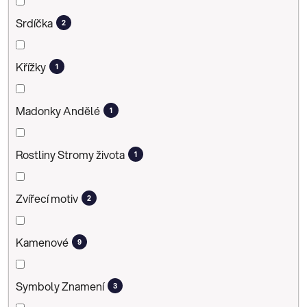
Srdíčka
2
Křížky
1
Madonky Andělé
1
Rostliny Stromy života
1
Zvířecí motiv
2
Kamenové
9
Symboly Znamení
3