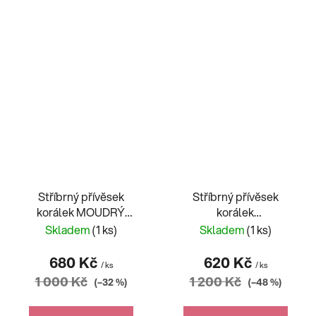
Stříbrný přívěsek
Stříbrný přívěsek
korálek MOUDRÝ
korálek
KLOBOUK Harry Potter
HORKOVZDUŠNÝ
Skladem
(1 ks)
Skladem
(1 ks)
BALON
680 Kč
620 Kč
/ ks
/ ks
1 000 Kč
1 200 Kč
(–32 %)
(–48 %)