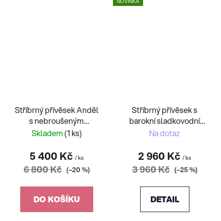
NOVINKA
Stříbrný přívěsek Anděl
Stříbrný přívěsek s
s nebroušeným
barokní sladkovodní
Vltavínem
perlou
Skladem
(1 ks)
Na dotaz
5 400 Kč
2 960 Kč
/ ks
/ ks
6 800 Kč
3 960 Kč
(–20 %)
(–25 %)
DO KOŠÍKU
DETAIL