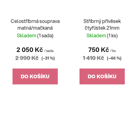
Celostříbrná souprava
Stříbrný přívěsek
matná/mačkaná
čtyřlístek 21mm
Skladem
(1 sada)
Skladem
(1 ks)
2 050 Kč
750 Kč
/ sada
/ ks
2 990 Kč
1 410 Kč
(–31 %)
(–46 %)
DO KOŠÍKU
DO KOŠÍKU