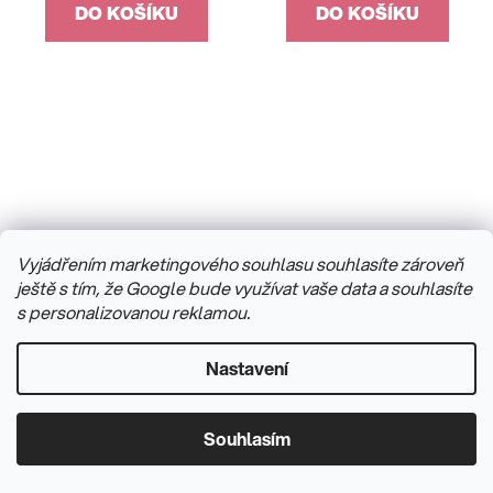
DO KOŠÍKU
DO KOŠÍKU
Vyjádřením marketingového souhlasu souhlasíte zároveň
ještě s tím, že Google bude využívat vaše data a souhlasíte
s personalizovanou reklamou.
Stříbrný přívěsek
Stříbrný přívěsek
Nastavení
korálek hvězdná obloha
korálek modrý s
hvězdou
Skladem
(1 ks)
Skladem
(2 ks)
Souhlasím
800 Kč
930 Kč
/ ks
/ ks
1 000 Kč
1 290 Kč
(–20 %)
(–27 %)