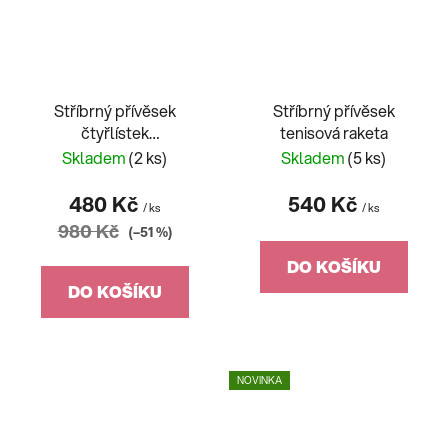
Stříbrný přívěsek
Stříbrný přívěsek
čtyřlístek
tenisová raketa
celokamenový
Skladem
(2 ks)
Skladem
(5 ks)
480 Kč
540 Kč
/ ks
/ ks
980 Kč
(–51 %)
DO KOŠÍKU
DO KOŠÍKU
NOVINKA