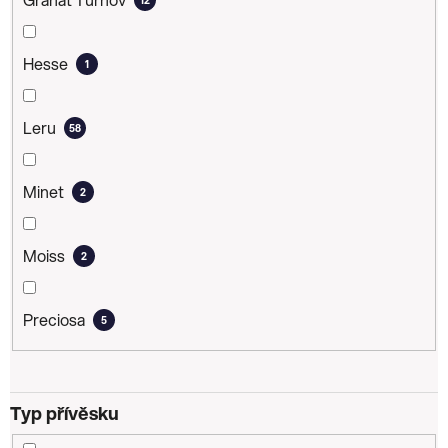
Hesse
1
Leru
58
Minet
2
Moiss
2
Preciosa
5
Typ přívěsku