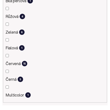
Bílá perlová
1
Růžová
4
Zelená
6
Fialová
1
Červená
15
Černá
5
Multicolor
1