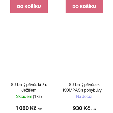
DO KOŠÍKU
DO KOŠÍKU
Stříbrný přívěs kříž s
Stříbrný přívěsek
Ježíšem
KOMPAS s pohyblivým
kormidlem
Skladem
(1 ks)
Na dotaz
1 080 Kč
930 Kč
/ ks
/ ks