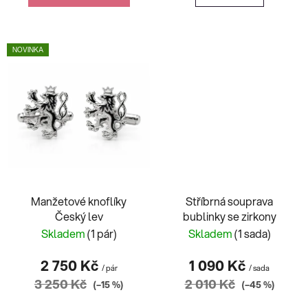
NOVINKA
Manžetové knoflíky
Stříbrná souprava
Český lev
bublinky se zirkony
Skladem
(1 pár)
Skladem
(1 sada)
2 750 Kč
1 090 Kč
/ pár
/ sada
3 250 Kč
2 010 Kč
(–15 %)
(–45 %)