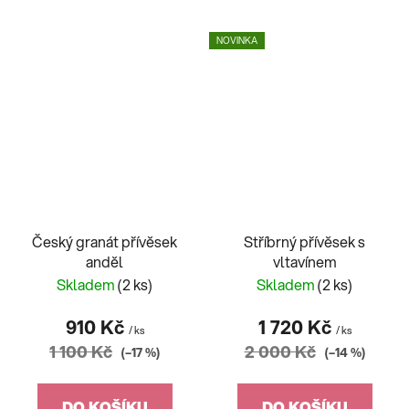
NOVINKA
Český granát přívěsek
Stříbrný přívěsek s
anděl
vltavínem
Skladem
(2 ks)
Skladem
(2 ks)
910 Kč
1 720 Kč
/ ks
/ ks
1 100 Kč
2 000 Kč
(–17 %)
(–14 %)
DO KOŠÍKU
DO KOŠÍKU