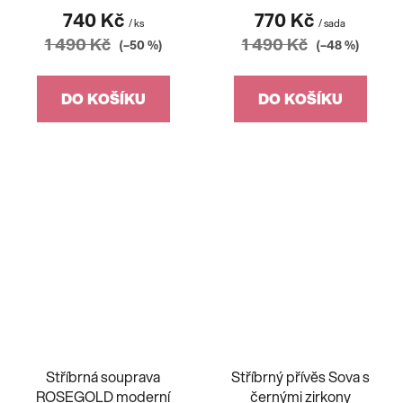
740 Kč
770 Kč
/ ks
/ sada
1 490 Kč
1 490 Kč
(–50 %)
(–48 %)
DO KOŠÍKU
DO KOŠÍKU
Stříbrná souprava
Stříbrný přívěs Sova s
ROSEGOLD moderní
černými zirkony