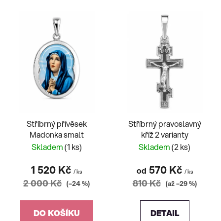
V
ý
p
i
s
p
r
o
d
Stříbrný přívěsek
Stříbrný pravoslavný
u
Madonka smalt
kříž 2 varianty
k
Skladem
(1 ks)
Skladem
(2 ks)
t
ů
1 520 Kč
570 Kč
od
/ ks
/ ks
2 000 Kč
810 Kč
(–24 %)
(až –29 %)
DO KOŠÍKU
DETAIL