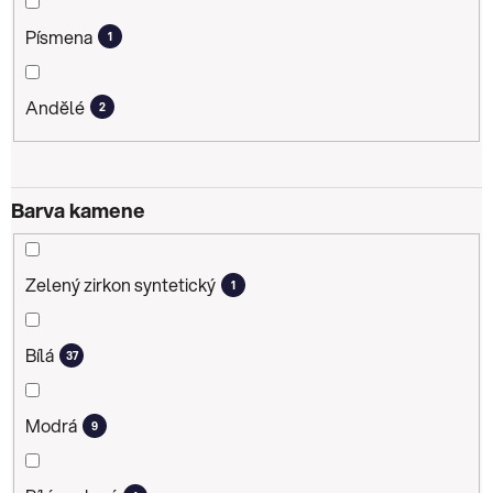
Písmena
1
Andělé
2
Barva kamene
Zelený zirkon syntetický
1
Bílá
37
Modrá
9