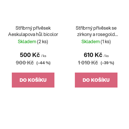
Stříbrný přívěsek
Stříbrný přívěsek se
Aeskulapova hůl bicolor
zirkony a rosegold
stromem života
Skladem
(2 ks)
Skladem
(1 ks)
500 Kč
610 Kč
/ ks
/ ks
900 Kč
1 010 Kč
(–44 %)
(–39 %)
DO KOŠÍKU
DO KOŠÍKU