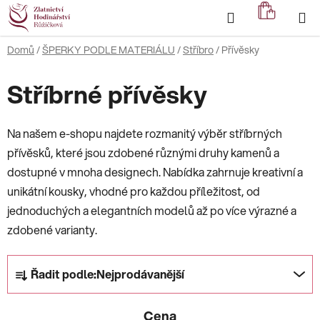
Přejít
Hledat
NÁKUP
na
KOŠÍK
obsah
Domů
/
ŠPERKY PODLE MATERIÁLU
/
Stříbro
/
Přívěsky
Stříbrné přívěsky
Na našem e-shopu najdete rozmanitý výběr stříbrných
přívěsků, které jsou zdobené různými druhy kamenů a
dostupné v mnoha designech. Nabídka zahrnuje kreativní a
unikátní kousky, vhodné pro každou příležitost, od
jednoduchých a elegantních modelů až po více výrazné a
zdobené varianty.
Ř
Řadit podle:
Nejprodávanější
a
z
Cena
e