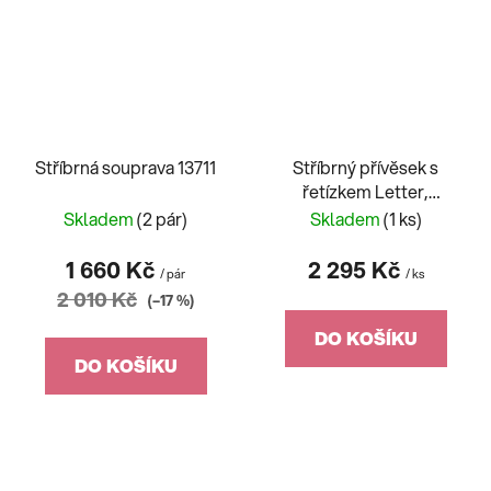
Stříbrná souprava 13711
Stříbrný přívěsek s
řetízkem Letter,
písmeno N s kubickou
Skladem
(2 pár)
Skladem
(1 ks)
zirkonií Preciosa 5380
00N
1 660 Kč
2 295 Kč
/ pár
/ ks
2 010 Kč
(–17 %)
DO KOŠÍKU
DO KOŠÍKU