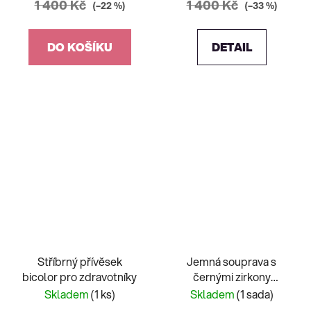
1 400 Kč
1 400 Kč
(–22 %)
(–33 %)
DO KOŠÍKU
DETAIL
Stříbrný přívěsek
Jemná souprava s
bicolor pro zdravotníky
černými zirkony
ROSEGOLD
Skladem
(1 ks)
Skladem
(1 sada)