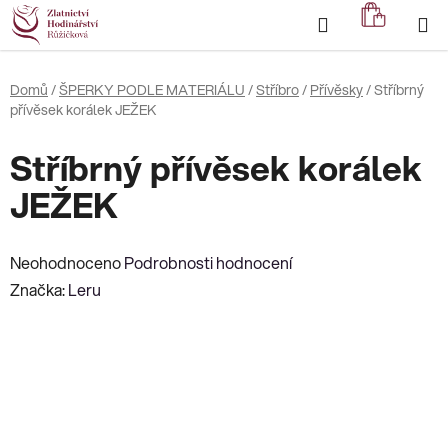
Přejít
Hledat
NÁKUP
na
KOŠÍK
obsah
Domů
/
ŠPERKY PODLE MATERIÁLU
/
Stříbro
/
Přívěsky
/
Stříbrný
přívěsek korálek JEŽEK
Stříbrný přívěsek korálek
JEŽEK
Průměrné
Neohodnoceno
Podrobnosti hodnocení
hodnocení
Značka:
Leru
produktu
je
0,0
z
5