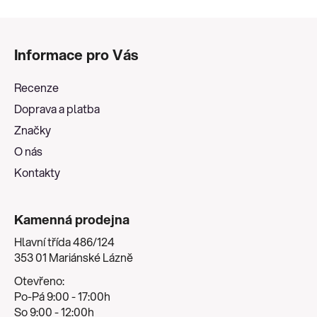
Z
á
Informace pro Vás
p
a
Recenze
t
Doprava a platba
í
Značky
O nás
Kontakty
Kamenná prodejna
Hlavní třída 486/124
353 01 Mariánské Lázně
Otevřeno:
Po-Pá 9:00 - 17:00h
So 9:00 - 12:00h