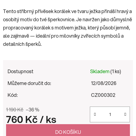
Tento stříbrný přívěsek korálek ve tvaru ježka přináší hravý a
osobitý motiv do tvé šperkovnice. Je navržen jako důmyslně
propracovaný korálek s motivem ježka, který působí jemně,
ale zajímavě — ideální pro milovníky zvířecích symbolů a
detailních šperků.
Dostupnost
Skladem
(1 ks)
Můžeme doručit do:
12/08/2026
Kód:
CZ000302
1 190 Kč
–36 %
760 Kč
/ ks
Měrná cena:
DO KOŠÍKU