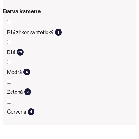
Barva kamene
Bílý zirkon syntetický
1
Bílá
39
Modrá
4
Zelená
2
Červená
4
V