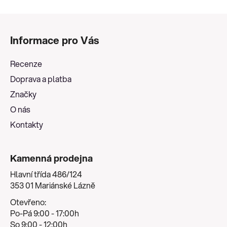
u
Z
á
Informace pro Vás
p
a
Recenze
t
Doprava a platba
í
Značky
O nás
Kontakty
Kamenná prodejna
Hlavní třída 486/124
353 01 Mariánské Lázně
Otevřeno:
Po-Pá 9:00 - 17:00h
So 9:00 - 12:00h