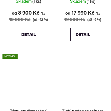
Skladem
(1 ks)
Skladem
(1 ks)
8 900 Kč
17 990 Kč
od
od
/ ks
/ ks
10 000 Kč
19 980 Kč
(až –12 %)
(až –9 %)
DETAIL
DETAIL
NOVINKA
Zásnubní diamantový
Zlatý prsten se safírem