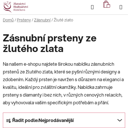
Přejít
Hledat
NÁKUP
na
KOŠÍK
obsah
Domů
/
Prsteny
/
Zásnubní
/
Žluté zlato
Zásnubní prsteny ze
žlutého zlata
Na našem e-shopu najdete širokou nabídku zásnubních
prstenů ze žlutého zlata, které se pyšní různými designy a
zdobením. Každý prsten je navržen s důrazem na eleganci a
kvalitu, ideální pro zvláštní okamžiky. Nabídka zahrnuje
prsteny s diamanty i bez nich, v různých cenových relacích,
aby vyhovovala vašim specifickým potřebám a přání.
Ř
Řadit podle:
Nejprodávanější
a