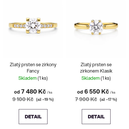
ý
p
i
s
p
r
o
d
Zlatý prsten se zirkony
Zlatý prsten se
u
Fancy
zirkonem Klasik
k
Skladem
(1 ks)
Skladem
(1 ks)
t
ů
7 480 Kč
6 550 Kč
od
od
/ ks
/ ks
9 100 Kč
7 900 Kč
(až –19 %)
(až –17 %)
DETAIL
DETAIL