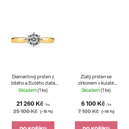
Diamantový prsten z
Zlatý prsten se
bílého a žlutého zlata
zirkonem v kulaté
gravírovaný
obrubě
Skladem
(1 ks)
Skladem
(1 ks)
21 260 Kč
6 100 Kč
/ ks
/ ks
25 100 Kč
7 100 Kč
(–15 %)
(–14 %)
DO KOŠÍKU
DO KOŠÍKU