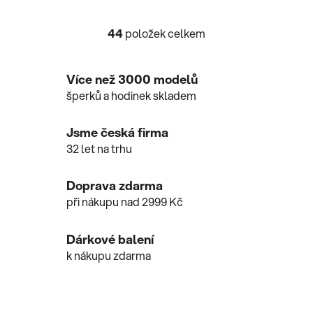
44
položek celkem
O
v
l
Více než 3000 modelů
á
šperků a hodinek skladem
d
a
c
Jsme česká firma
í
32 let na trhu
p
r
Doprava zdarma
v
při nákupu nad 2999 Kč
k
y
v
Dárkové balení
ý
k nákupu zdarma
p
i
s