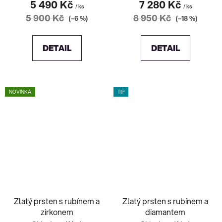
5 490 Kč
7 280 Kč
/ ks
/ ks
5 900 Kč
8 950 Kč
(–6 %)
(–18 %)
DETAIL
DETAIL
NOVINKA
TIP
Zlatý prsten s rubínem a
Zlatý prsten s rubínem a
zirkonem
diamantem