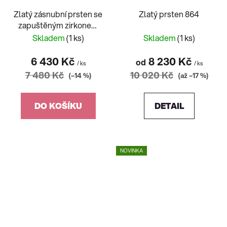
Zlatý zásnubní prsten se
Zlatý prsten 864
zapuštěným zirkonem
Au 585/1000 vel. 52
Skladem
(1 ks)
Skladem
(1 ks)
6 430 Kč
8 230 Kč
od
/ ks
/ ks
7 480 Kč
10 020 Kč
(–14 %)
(až –17 %)
DO KOŠÍKU
DETAIL
NOVINKA