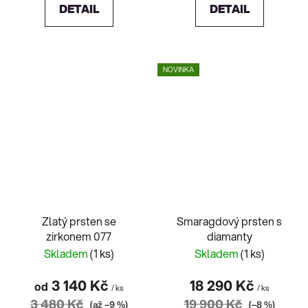
DETAIL
DETAIL
NOVINKA
Zlatý prsten se
Smaragdový prsten s
zirkonem 077
diamanty
Skladem
(1 ks)
Skladem
(1 ks)
3 140 Kč
18 290 Kč
od
/ ks
/ ks
3 480 Kč
19 900 Kč
(až –9 %)
(–8 %)