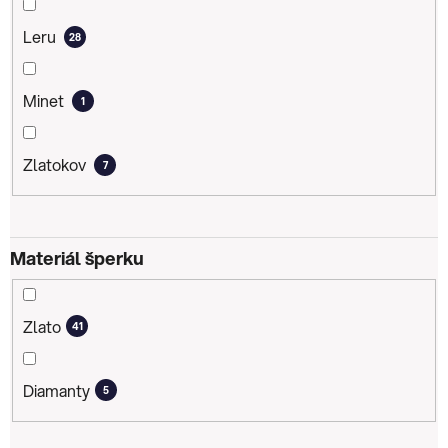
Leru
28
Minet
1
Zlatokov
7
Materiál šperku
Zlato
41
Diamanty
5