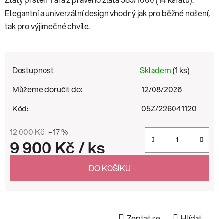
Elegantní a univerzální design vhodný jak pro běžné nošení,
tak pro výjimečné chvíle.
Dostupnost
Skladem
(1 ks)
Můžeme doručit do:
12/08/2026
Kód:
05Z/226041120
12 000 Kč
–17 %
9 900 Kč
/ ks
Měrná cena:
DO KOŠÍKU
Zeptat se
Hlídat