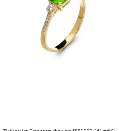
Zlatý prsten Tara z pravého zlata 585/1000 (14 karátů).