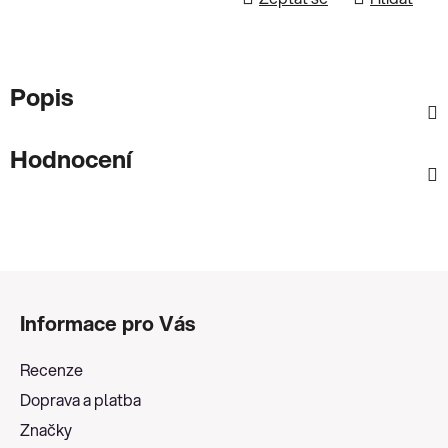
Popis
Hodnocení
Z
á
Informace pro Vás
p
a
Recenze
t
Doprava a platba
í
Značky