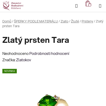
Přejít
Hledat
NÁKUP
na
KOŠÍK
obsah
Domů
/
ŠPERKY PODLE MATERIÁLU
/
Zlato
/
Žluté
/
Prsteny
/
Zlatý
prsten Tara
Zlatý prsten Tara
Průměrné
Neohodnoceno
Podrobnosti hodnocení
hodnocení
Značka:
Zlatokov
produktu
NOVINKA
je
0,0
z
5
hvězdiček.