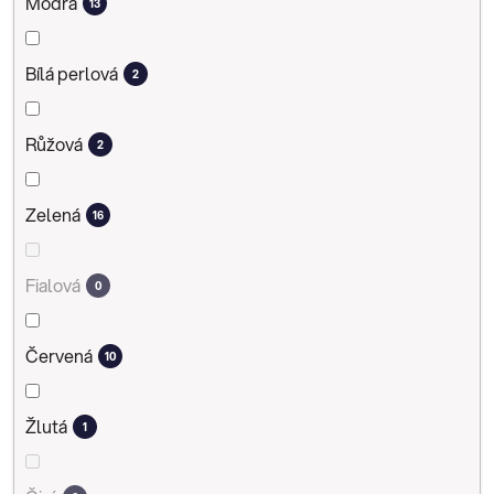
Modrá
13
Bílá perlová
2
Růžová
2
Zelená
16
Fialová
0
Červená
10
Žlutá
1