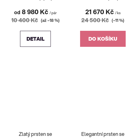
8 980 Kč
21 670 Kč
od
/ pár
/ ks
10 400 Kč
24 500 Kč
(až –18 %)
(–11 %)
DETAIL
DO KOŠÍKU
Zlatý prsten se
Elegantní prsten se