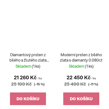
Diamantový prsten z
Moderní prsten z bílého
bílého a žlutého zlata
zlata s diamanty 0.080ct
gravírovaný
Skladem
(1 ks)
Skladem
(1 ks)
21 260 Kč
22 450 Kč
/ ks
/ ks
25 100 Kč
25 400 Kč
(–15 %)
(–11 %)
DO KOŠÍKU
DO KOŠÍKU