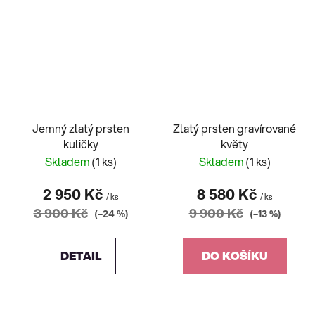
Jemný zlatý prsten
Zlatý prsten gravírované
kuličky
květy
Skladem
(1 ks)
Skladem
(1 ks)
2 950 Kč
8 580 Kč
/ ks
/ ks
3 900 Kč
9 900 Kč
(–24 %)
(–13 %)
DETAIL
DO KOŠÍKU