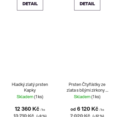
DETAIL
DETAIL
Hladký zlatý prsten
Prsten Čtyřlístky ze
Kapky
zlata s bílými zirkony 2
varianty
Skladem
(1 ks)
Skladem
(1 ks)
12 360 Kč
6 120 Kč
od
/ ks
/ ks
13 710 Kč
7 020 Kč
(–9 %)
(–12 %)