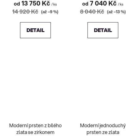
13 750 Kč
7 040 Kč
od
od
/ ks
/ ks
14 920 Kč
8 040 Kč
(až –9 %)
(až –13 %)
DETAIL
DETAIL
Moderní prsten z bílého
Moderní jednoduchý
zlata se zirkonem
prsten ze zlata