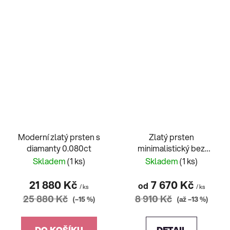
Moderní zlatý prsten s
Zlatý prsten
diamanty 0.080ct
minimalistický bez
kamenů
Skladem
(1 ks)
Skladem
(1 ks)
21 880 Kč
7 670 Kč
od
/ ks
/ ks
25 880 Kč
8 910 Kč
(–15 %)
(až –13 %)
DO KOŠÍKU
DETAIL