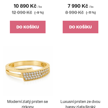
ů
10 890 Kč
7 990 Kč
/ ks
/ ks
12 090 Kč
8 990 Kč
(–9 %)
(–11 %)
DO KOŠÍKU
DO KOŠÍKU
Moderní zlatý prsten se
Luxusní prsten ze dvou
zirkony
barev zlata široký