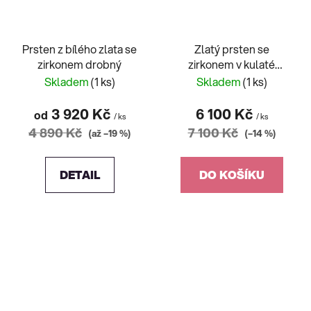
Prsten z bílého zlata se
Zlatý prsten se
zirkonem drobný
zirkonem v kulaté
obrubě
Skladem
(1 ks)
Skladem
(1 ks)
3 920 Kč
6 100 Kč
od
/ ks
/ ks
4 890 Kč
7 100 Kč
(až –19 %)
(–14 %)
DETAIL
DO KOŠÍKU