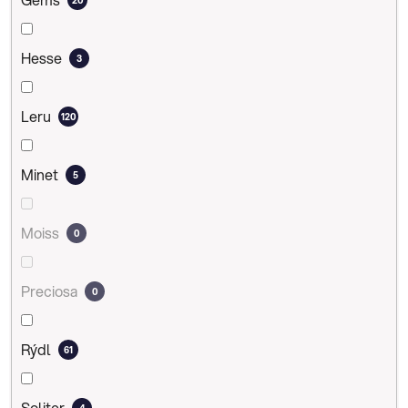
Hesse
3
Leru
120
Minet
5
Moiss
0
Preciosa
0
Rýdl
61
Soliter
4