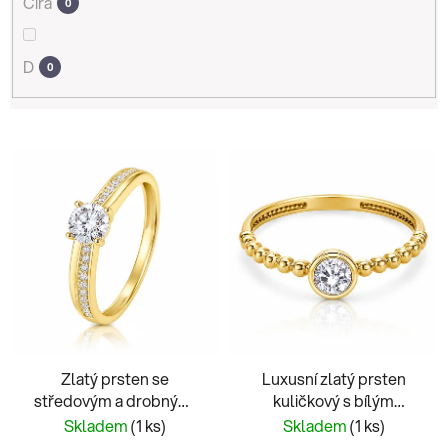
Čirá
0
D
0
V
ý
p
i
s
p
r
o
d
Zlatý prsten se
Luxusní zlatý prsten
u
středovým a drobnými
kuličkový s bílým
k
bílými zirkony
zirkonem
Skladem
(1 ks)
Skladem
(1 ks)
t