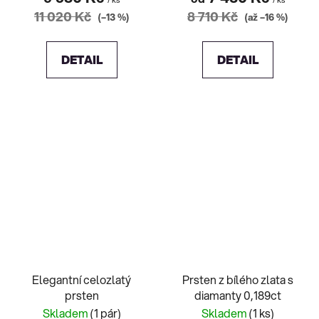
/ ks
/ ks
11 020 Kč
8 710 Kč
(–13 %)
(až –16 %)
DETAIL
DETAIL
Elegantní celozlatý
Prsten z bílého zlata s
prsten
diamanty 0,189ct
Skladem
(1 pár)
Skladem
(1 ks)