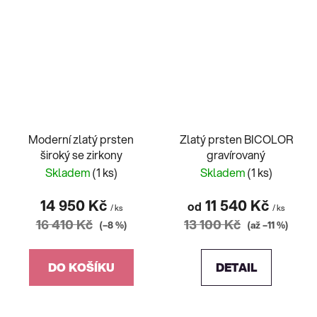
Moderní zlatý prsten
Zlatý prsten BICOLOR
široký se zirkony
gravírovaný
Skladem
(1 ks)
Skladem
(1 ks)
14 950 Kč
11 540 Kč
od
/ ks
/ ks
16 410 Kč
13 100 Kč
(–8 %)
(až –11 %)
DO KOŠÍKU
DETAIL