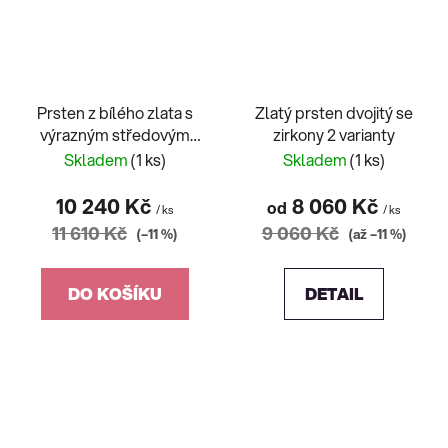
Prsten z bílého zlata s
Zlatý prsten dvojitý se
výrazným středovým
zirkony 2 varianty
kamenem
Skladem
(1 ks)
Skladem
(1 ks)
10 240 Kč
8 060 Kč
od
/ ks
/ ks
11 610 Kč
9 060 Kč
(–11 %)
(až –11 %)
DO KOŠÍKU
DETAIL