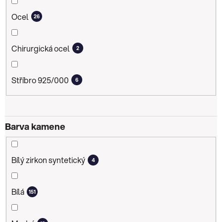
Ocel
26
Chirurgická ocel
2
Stříbro 925/000
6
Barva kamene
Bílý zirkon syntetický
4
Bílá
151