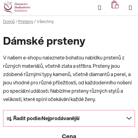
Přejít
Hledat
NÁKUP
na
KOŠÍK
obsah
Domů
/
Prsteny
/
Všechny
Dámské prsteny
V našem e-shopu naleznete bohatou nabídku prstenů z
různých materiálů, včetně zlata a stříbra. Prsteny jsou
zdobené různými typy kamenů, včetně diamantů a perel, a
jsou vhodné pro různé příležitosti, od každodenního nošení
po speciální události. Nabízíme prsteny různých stylů a
velikostí, které splní očekávání každé ženy.
Ř
Řadit podle:
Nejprodávanější
a
z
Cena
e