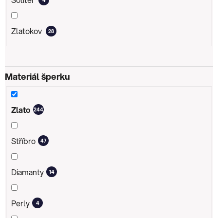
Zlatokov
28
Materiál šperku
Zlato
244
Stříbro
47
Diamanty
14
Perly
4