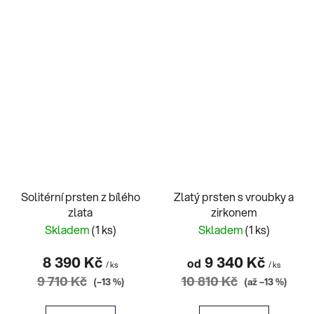
Solitérní prsten z bílého
Zlatý prsten s vroubky a
zlata
zirkonem
Skladem
(1 ks)
Skladem
(1 ks)
8 390 Kč
9 340 Kč
od
/ ks
/ ks
9 710 Kč
10 810 Kč
(–13 %)
(až –13 %)