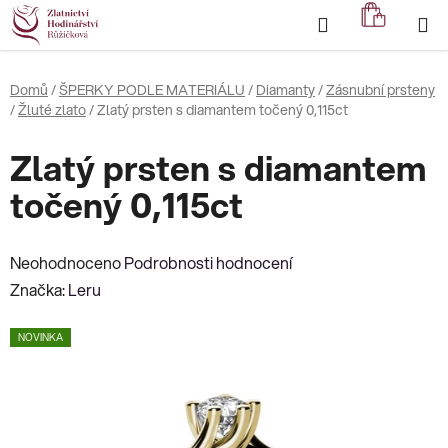
Přejít
Hledat
NÁKUP
na
KOŠÍK
obsah
Domů
/
ŠPERKY PODLE MATERIÁLU
/
Diamanty
/
Zásnubní prsteny
/
Žluté zlato
/
Zlatý prsten s diamantem točený 0,115ct
Zlatý prsten s diamantem
točený 0,115ct
Průměrné
Neohodnoceno
Podrobnosti hodnocení
hodnocení
Značka:
Leru
produktu
NOVINKA
je
0,0
z
5