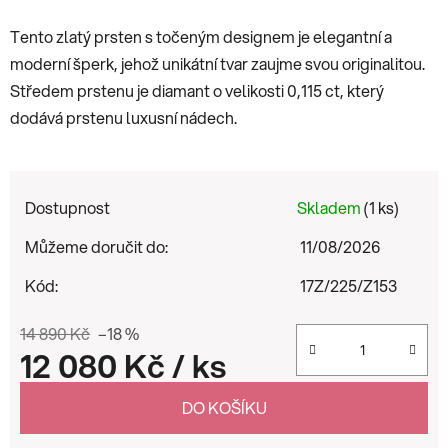
Tento zlatý prsten s točeným designem je elegantní a
moderní šperk, jehož unikátní tvar zaujme svou originalitou.
Středem prstenu je diamant o velikosti 0,115 ct, který
dodává prstenu luxusní nádech.
Dostupnost
Skladem
(1 ks)
Můžeme doručit do:
11/08/2026
Kód:
17Z/225/Z153
14 890 Kč
–18 %
12 080 Kč
/ ks
Měrná cena:
DO KOŠÍKU