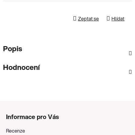
Zeptat se
Hlídat
Popis
Hodnocení
Z
á
Informace pro Vás
p
a
Recenze