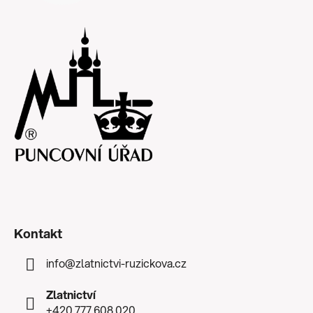
Kontakt
info
@
zlatnictvi-ruzickova.cz
Zlatnictví
+420 777 608 020