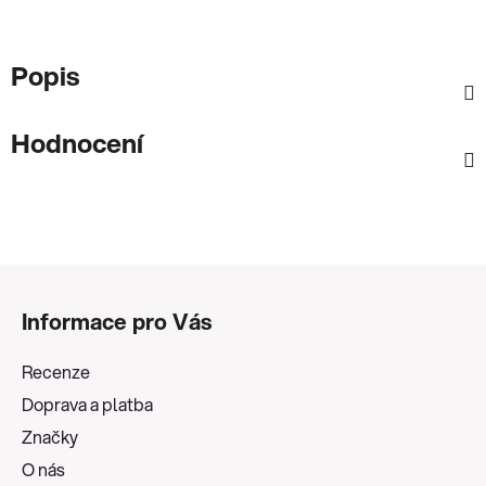
Popis
Hodnocení
Z
á
Informace pro Vás
p
a
Recenze
t
Doprava a platba
í
Značky
O nás