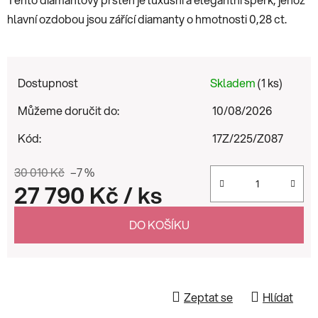
hlavní ozdobou jsou zářící diamanty o hmotnosti 0,28 ct.
Dostupnost
Skladem
(1 ks)
Můžeme doručit do:
10/08/2026
Kód:
17Z/225/Z087
30 010 Kč
–7 %
27 790 Kč
/ ks
Měrná cena:
DO KOŠÍKU
Zeptat se
Hlídat