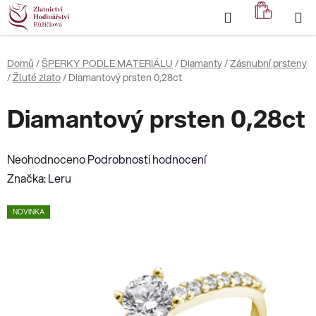
Přejít
Hledat
NÁKUP
na
KOŠÍK
obsah
Domů
/
ŠPERKY PODLE MATERIÁLU
/
Diamanty
/
Zásnubní prsteny
/
Žluté zlato
/
Diamantový prsten 0,28ct
Diamantový prsten 0,28ct
Průměrné
Neohodnoceno
Podrobnosti hodnocení
hodnocení
Značka:
Leru
produktu
NOVINKA
je
0,0
z
5
hvězdiček.