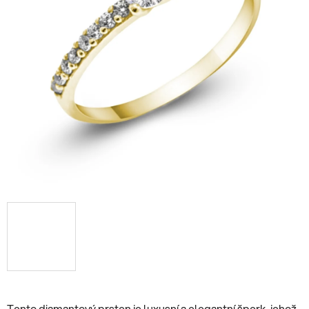
Tento diamantový prsten je luxusní a elegantní šperk, jehož