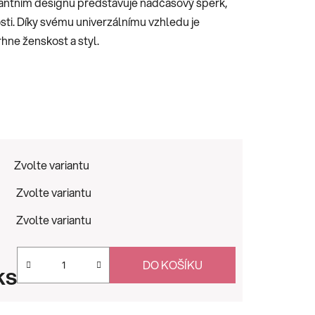
gantním designu představuje nadčasový šperk,
osti. Díky svému univerzálnímu vzhledu je
hne ženskost a styl.
Zvolte variantu
Zvolte variantu
Zvolte variantu
DO KOŠÍKU
ks