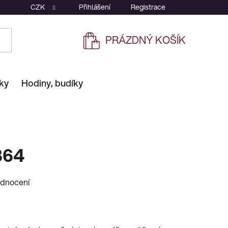
CZK
Přihlášení
Registrace
PRÁZDNÝ KOŠÍK
NÁKUPNÍ
KOŠÍK
ky
Hodiny, budíky
864
odnocení