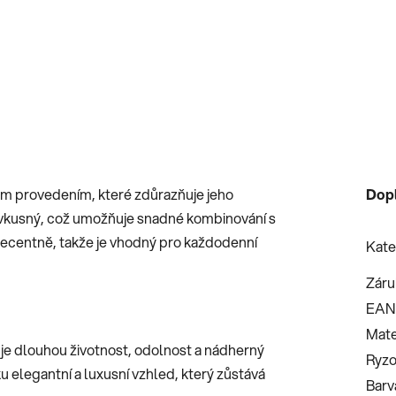
ným provedením, které zdůrazňuje jeho
Dop
i vkusný, což umožňuje snadné kombinování s
decentně, takže je vhodný pro každodenní
Kate
Záru
EAN
Mate
šťuje dlouhou životnost, odolnost a nádherný
Ryzo
 elegantní a luxusní vzhled, který zůstává
Barv