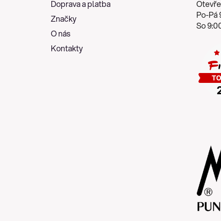
Doprava a platba
Otevře
í
Po-Pá 9
Značky
So 9:00
O nás
Kontakty