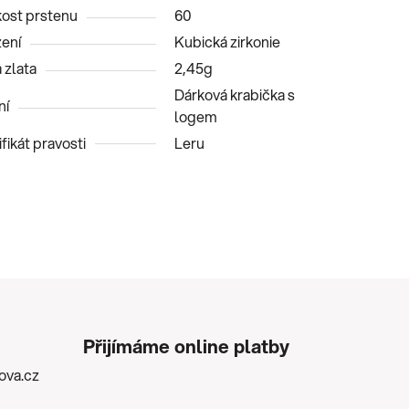
kost prstenu
60
ení
Kubická zirkonie
 zlata
2,45g
Dárková krabička s
ní
logem
fikát pravosti
Leru
Přijímáme online platby
kova.cz