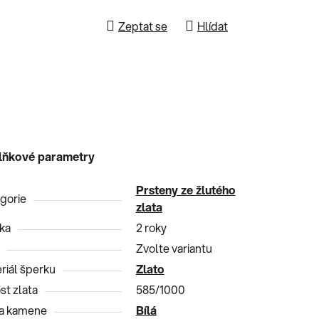
Zeptat se
Hlídat
lňkové parametry
Prsteny ze žlutého
gorie
zlata
ka
2 roky
Zvolte variantu
riál šperku
Zlato
st zlata
585/1000
a kamene
Bílá