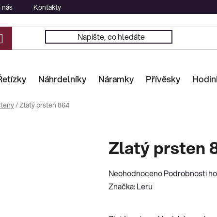
 nás
Kontakty
Řetízky
Náhrdelníky
Náramky
Přívěsky
Hodin
steny
/
Zlatý prsten 864
Zlatý prsten 
Průměrné
Neohodnoceno
Podrobnosti h
hodnocení
Značka:
Leru
produktu
je