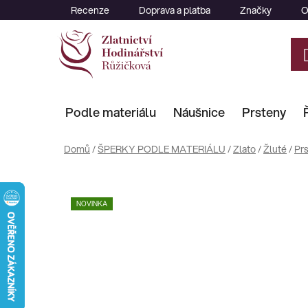
Přejít
Recenze
Doprava a platba
Značky
O
na
obsah
Podle materiálu
Náušnice
Prsteny
Domů
/
ŠPERKY PODLE MATERIÁLU
/
Zlato
/
Žluté
/
Pr
NOVINKA