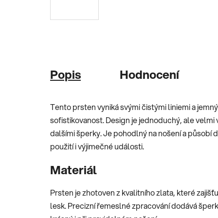
Popis
Hodnocení
Tento prsten vyniká svými čistými liniemi a jem
sofistikovanost. Design je jednoduchý, ale velm
dalšími šperky. Je pohodlný na nošení a působí 
použití i výjimečné události.
Materiál
Prsten je zhotoven z kvalitního zlata, které zaji
lesk. Precizní řemeslné zpracování dodává šperku