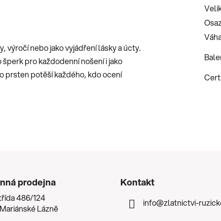
Veli
Osaz
Váha
 výročí nebo jako vyjádření lásky a úcty.
Bale
šperk pro každodenní nošení i jako
o prsten potěší každého, kdo ocení
Certi
nná prodejna
Kontakt
třída 486/124
info
@
zlatnictvi-ruzic
 Mariánské Lázně