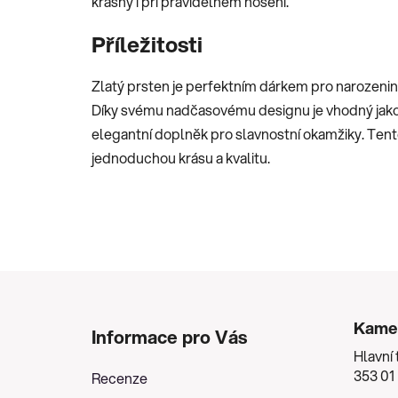
krásný i při pravidelném nošení.
Příležitosti
Zlatý prsten je perfektním dárkem pro narozeniny,
Díky svému nadčasovému designu je vhodný jako 
elegantní doplněk pro slavnostní okamžiky. Tent
jednoduchou krásu a kvalitu.
Z
á
Kame
Informace pro Vás
p
Hlavní 
a
353 01
Recenze
t