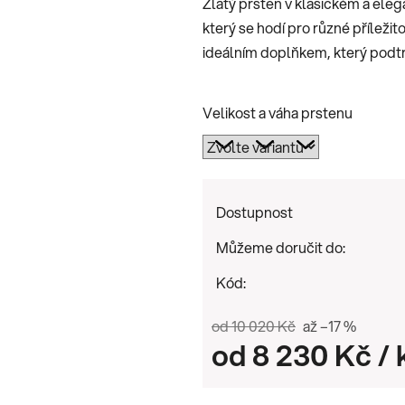
Zlatý prsten v klasickém a ele
0,0
který se hodí pro různé příležit
z
ideálním doplňkem, který podtr
5
hvězdiček.
Velikost a váha prstenu
Dostupnost
Můžeme doručit do:
Kód:
od 10 020 Kč
až –17 %
od
8 230 Kč
/ 
Měrná cena: