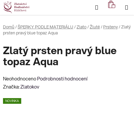
Přejít
Hledat
NÁKUP
na
KOŠÍK
obsah
Domů
/
ŠPERKY PODLE MATERIÁLU
/
Zlato
/
Žluté
/
Prsteny
/
Zlatý
prsten pravý blue topaz Aqua
Zlatý prsten pravý blue
topaz Aqua
Průměrné
Neohodnoceno
Podrobnosti hodnocení
hodnocení
Značka:
Zlatokov
produktu
NOVINKA
je
0,0
z
5