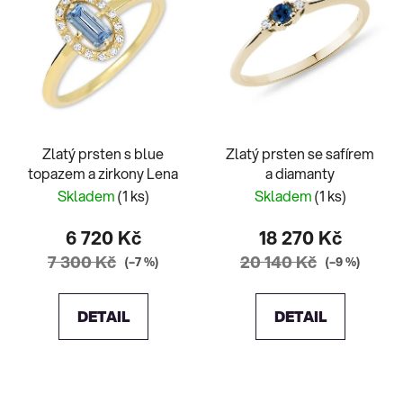
Zlatý prsten s blue
Zlatý prsten se safírem
topazem a zirkony Lena
a diamanty
Skladem
(1 ks)
Skladem
(1 ks)
6 720 Kč
18 270 Kč
7 300 Kč
20 140 Kč
(–7 %)
(–9 %)
DETAIL
DETAIL