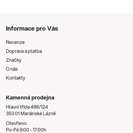
Z
á
Informace pro Vás
p
a
Recenze
t
Doprava a platba
í
Značky
O nás
Kontakty
Kamenná prodejna
Hlavní třída 486/124
353 01 Mariánské Lázně
Otevřeno:
Po-Pá 9:00 - 17:00h