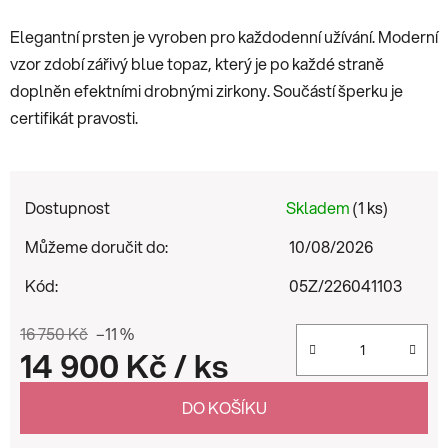
Elegantní prsten je vyroben pro každodenní užívání. Moderní
vzor zdobí zářivý blue topaz, který je po každé straně
doplněn efektními drobnými zirkony. Součástí šperku je
certifikát pravosti.
Dostupnost
Skladem
(1 ks)
Můžeme doručit do:
10/08/2026
Kód:
05Z/226041103
16 750 Kč
–11 %
14 900 Kč
/ ks
Měrná cena:
DO KOŠÍKU