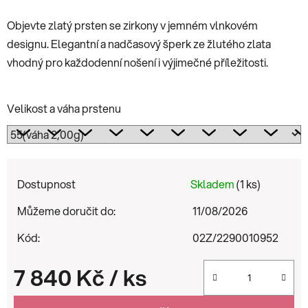
Objevte zlatý prsten se zirkony v jemném vlnkovém
designu. Elegantní a nadčasový šperk ze žlutého zlata
vhodný pro každodenní nošení i výjimečné příležitosti.
Velikost a váha prstenu
Dostupnost
Skladem
(1 ks)
Můžeme doručit do:
11/08/2026
Kód:
02Z/2290010952
7 840 Kč
/ ks
Měrná cena: