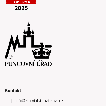
Kontakt
info
@
zlatnictvi-ruzickova.cz