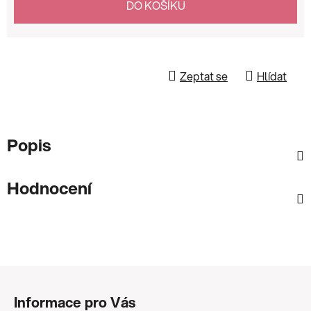
DO KOŠÍKU
Zeptat se
Hlídat
Popis
Hodnocení
Z
á
Informace pro Vás
p