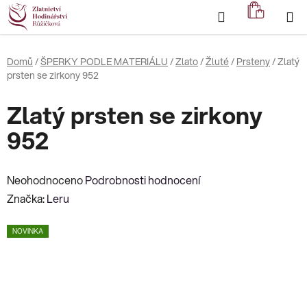
Přejít
Hledat
NÁKUP
na
KOŠÍK
obsah
Domů
/
ŠPERKY PODLE MATERIÁLU
/
Zlato
/
Žluté
/
Prsteny
/
Zlatý
prsten se zirkony 952
Zlatý prsten se zirkony
952
Průměrné
Neohodnoceno
Podrobnosti hodnocení
hodnocení
Značka:
Leru
produktu
NOVINKA
je
0,0
z
5