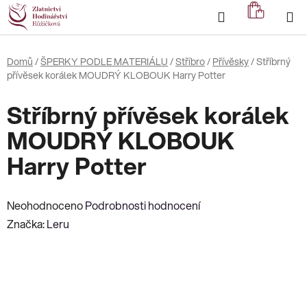
Přejít
Hledat
NÁKUP
na
KOŠÍK
obsah
Domů
/
ŠPERKY PODLE MATERIÁLU
/
Stříbro
/
Přívěsky
/
Stříbrný
přívěsek korálek MOUDRÝ KLOBOUK Harry Potter
Stříbrný přívěsek korálek
MOUDRÝ KLOBOUK
Harry Potter
Průměrné
Neohodnoceno
Podrobnosti hodnocení
hodnocení
Značka:
Leru
produktu
je
0,0
z