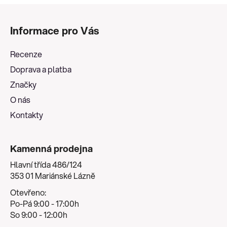
Z
á
Informace pro Vás
p
a
Recenze
t
Doprava a platba
í
Značky
O nás
Kontakty
Kamenná prodejna
Hlavní třída 486/124
353 01 Mariánské Lázně
Otevřeno:
Po-Pá 9:00 - 17:00h
So 9:00 - 12:00h