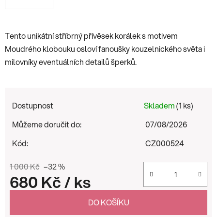
Tento unikátní stříbrný přívěsek korálek s motivem
Moudrého klobouku osloví fanoušky kouzelnického světa i
milovníky eventuálních detailů šperků.
Dostupnost
Skladem
(1 ks)
Můžeme doručit do:
07/08/2026
Kód:
CZ000524
1 000 Kč
–32 %
680 Kč
/ ks
Měrná cena:
DO KOŠÍKU