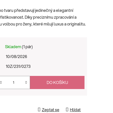
o tvaru představují jedinečný a elegantní
fistikovanost. Díky preciznímu zpracování a
olbou pro ženy, které milují luxus a originalitu.
Skladem
(1 pár)
10/08/2026
10Z/231/0273
DO KOŠÍKU
Zeptat se
Hlídat