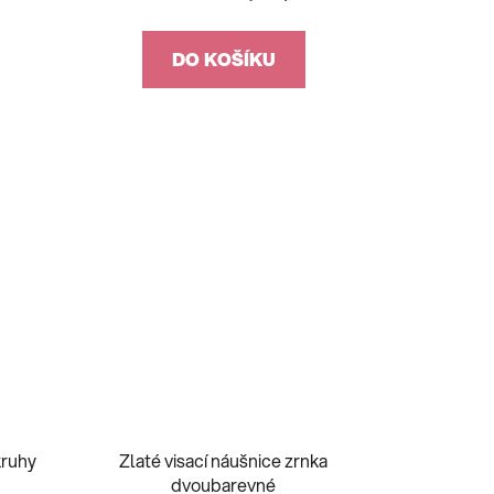
DO KOŠÍKU
kruhy
Zlaté visací náušnice zrnka
dvoubarevné