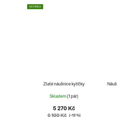
NOVINKA
Zlaté náušnice kytičky
Náušn
Skladem
(1 pár)
5 270 Kč
6 100 Kč
(–13 %)