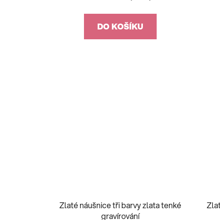
DO KOŠÍKU
Zlaté náušnice tři barvy zlata tenké
Zla
gravírování