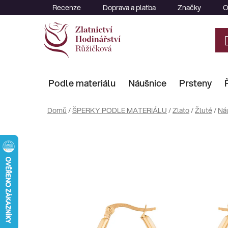
Přejít
Recenze
Doprava a platba
Značky
O
na
obsah
Podle materiálu
Náušnice
Prsteny
Domů
/
ŠPERKY PODLE MATERIÁLU
/
Zlato
/
Žluté
/
Ná