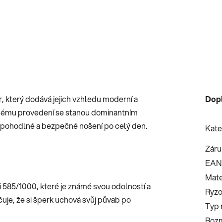
r, který dodává jejich vzhledu moderní a
Dop
znému provedení se stanou dominantním
tí pohodlné a bezpečné nošení po celý den.
Kate
Záru
EAN
Mate
i 585/1000, které je známé svou odolností a
Ryzo
čuje, že si šperk uchová svůj půvab po
Typ 
Roz