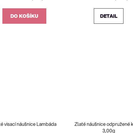
DO KOŠÍKU
DETAIL
té visací náušnice Lambáda
Zlaté náušnice odpružené 
3,00g