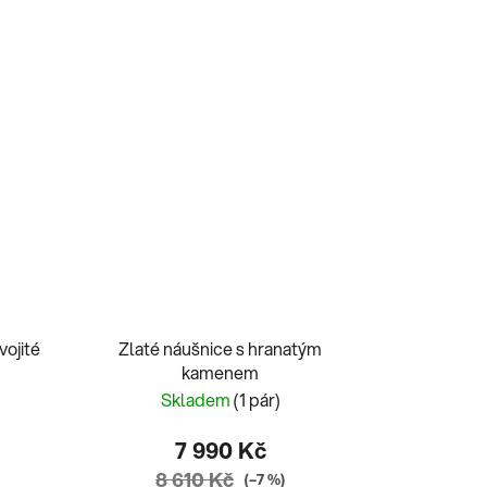
vojité
Zlaté náušnice s hranatým
kamenem
Skladem
(1 pár)
7 990 Kč
8 610 Kč
(–7 %)