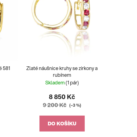
é 581
Zlaté náušnice kruhy se zirkony a
rubínem
Skladem
(1 pár)
8 850 Kč
9 200 Kč
(–3 %)
DO KOŠÍKU