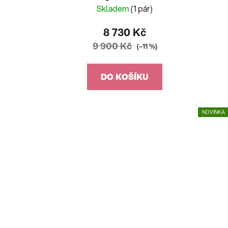
Skladem
(1 pár)
8 730 Kč
9 900 Kč
(–11 %)
DO KOŠÍKU
NOVINKA