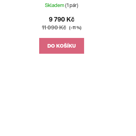
Skladem
(1 pár)
9 790 Kč
11 090 Kč
(–11 %)
DO KOŠÍKU