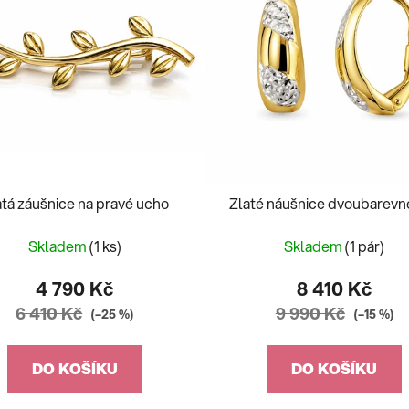
atá záušnice na pravé ucho
Zlaté náušnice dvoubarevn
Skladem
(1 ks)
Skladem
(1 pár)
4 790 Kč
8 410 Kč
6 410 Kč
9 990 Kč
(–25 %)
(–15 %)
DO KOŠÍKU
DO KOŠÍKU