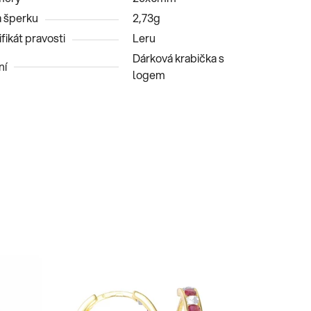
 šperku
2,73g
fikát pravosti
Leru
Dárková krabička s
ní
logem