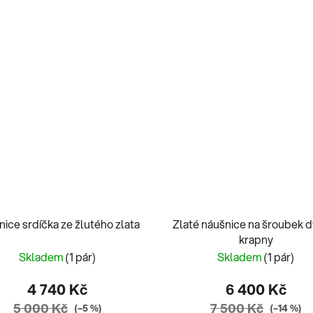
ice srdíčka ze žlutého zlata
Zlaté náušnice na šroubek d
krapny
Skladem
(1 pár)
Skladem
(1 pár)
4 740 Kč
6 400 Kč
5 000 Kč
7 500 Kč
(–5 %)
(–14 %)