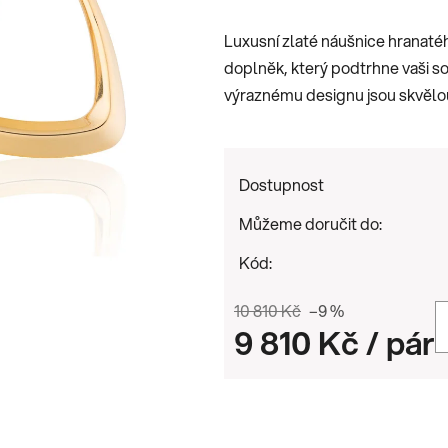
je
Luxusní zlaté náušnice hranatéh
0,0
doplněk, který podtrhne vaši so
z
výraznému designu jsou skvělou v
5
hvězdiček.
Dostupnost
Můžeme doručit do:
Kód:
10 810 Kč
–9 %
9 810 Kč
/ pár
Měrná cena: