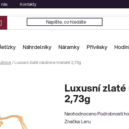
 nás
Kontakty
Řetízky
Náhrdelníky
Náramky
Přívěsky
Hodin
ušnice
/
Luxusní zlaté náušnice hranaté 2,73g
Luxusní zlaté
2,73g
Průměrné
Neohodnoceno
Podrobnosti h
hodnocení
Značka:
Leru
produktu