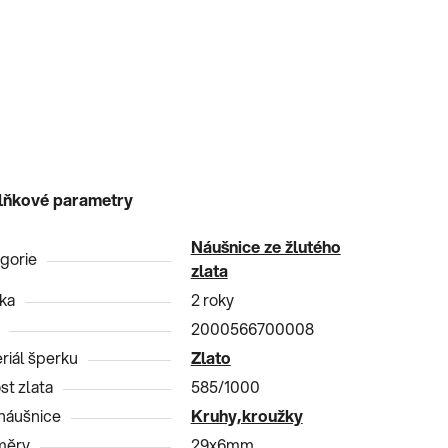
lňkové parametry
Náušnice ze žlutého
gorie
zlata
ka
2 roky
2000566700008
riál šperku
Zlato
st zlata
585/1000
náušnice
Kruhy,kroužky
měry
29x6mm