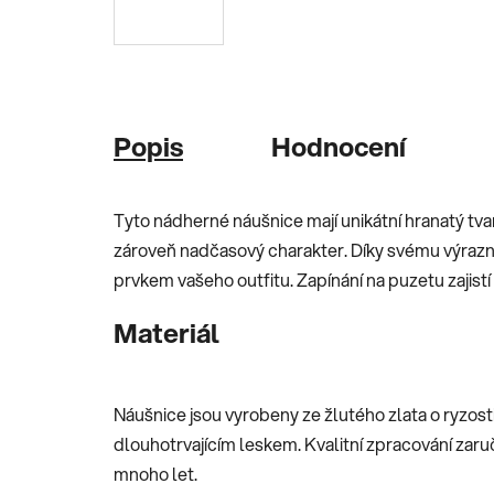
Popis
Hodnocení
Tyto nádherné náušnice mají unikátní hranatý tva
zároveň nadčasový charakter. Díky svému výra
prvkem vašeho outfitu. Zapínání na puzetu zajis
Materiál
Náušnice jsou vyrobeny ze žlutého zlata o ryzost
dlouhotrvajícím leskem. Kvalitní zpracování zaru
mnoho let.