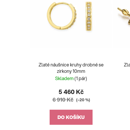
Zlaté náušnice kruhy drobné se
Zl
zirkony 10mm
Skladem
(1 pár)
5 460 Kč
6 910 Kč
(–20 %)
DO KOŠÍKU