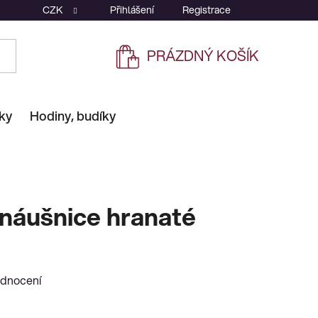
CZK
Přihlášení
Registrace
PRÁZDNÝ KOŠÍK
NÁKUPNÍ
KOŠÍK
ky
Hodiny, budíky
 náušnice hranaté
odnocení