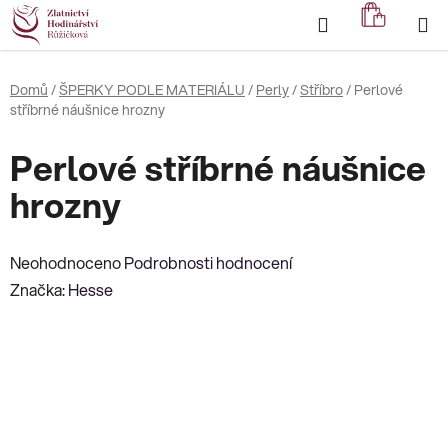
Přejít
Hledat
NÁKUP
na
KOŠÍK
obsah
Domů
/
ŠPERKY PODLE MATERIÁLU
/
Perly
/
Stříbro
/
Perlové
stříbrné náušnice hrozny
Perlové stříbrné náušnice
hrozny
Průměrné
Neohodnoceno
Podrobnosti hodnocení
hodnocení
Značka:
Hesse
produktu
je
0,0
z
5