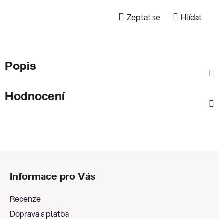
Zeptat se
Hlídat
Popis
Hodnocení
Z
á
Informace pro Vás
p
a
Recenze
t
Doprava a platba