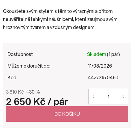
Okouzlete svým stylem s těmito výraznými a přitom
neuvěřitelně lehkými náušnicemi, které zaujmou svým
hroznovitým tvarem a vzdušným designem.
Dostupnost
Skladem
(1 pár)
Můžeme doručit do:
11/08/2026
Kód:
44Z/315.0460
3 810 Kč
–30 %
2 650 Kč
/ pár
Měrná cena:
DO KOŠÍKU