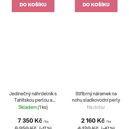
DO KOŠÍKU
DO KOŠÍKU
Jedinečný náhrdelník s
Stříbrný náramek na
Tahitskou perlou a
nohu sladkovodní perly
Onyxem
Skladem
(1 ks)
Na dotaz
7 350 Kč
2 160 Kč
/ ks
/ ks
8 950 Kč
4 120 Kč
(–17 %)
(–47 %)