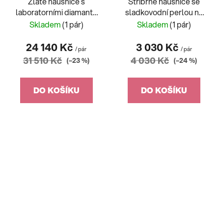
Zlaté náušnice s
Stříbrné náušnice se
laboratorními diamanty
sladkovodní perlou na
1,06ct
puzetu
Skladem
(1 pár)
Skladem
(1 pár)
24 140 Kč
3 030 Kč
/ pár
/ pár
31 510 Kč
4 030 Kč
(–23 %)
(–24 %)
DO KOŠÍKU
DO KOŠÍKU