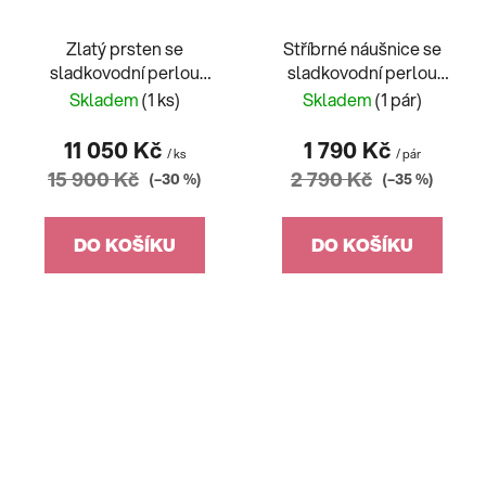
Zlatý prsten se
Stříbrné náušnice se
sladkovodní perlou
sladkovodní perlou
vel.54
pozlacené
Skladem
(1 ks)
Skladem
(1 pár)
11 050 Kč
1 790 Kč
/ ks
/ pár
15 900 Kč
2 790 Kč
(–30 %)
(–35 %)
DO KOŠÍKU
DO KOŠÍKU