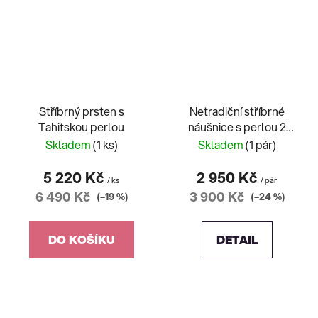
Stříbrný prsten s
Netradiční stříbrné
Tahitskou perlou
náušnice s perlou 2
varianty
Skladem
(1 ks)
Skladem
(1 pár)
5 220 Kč
2 950 Kč
/ ks
/ pár
6 490 Kč
3 900 Kč
(–19 %)
(–24 %)
DO KOŠÍKU
DETAIL