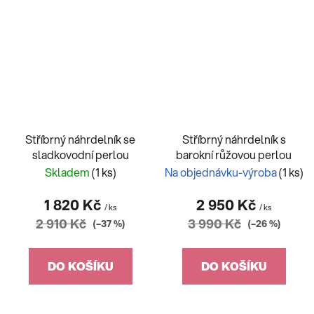
Stříbrný náhrdelník se
Stříbrný náhrdelník s
sladkovodní perlou
barokní růžovou perlou
Skladem
(1 ks)
Na objednávku-výroba
(1 ks)
1 820 Kč
2 950 Kč
/ ks
/ ks
2 910 Kč
3 990 Kč
(–37 %)
(–26 %)
DO KOŠÍKU
DO KOŠÍKU