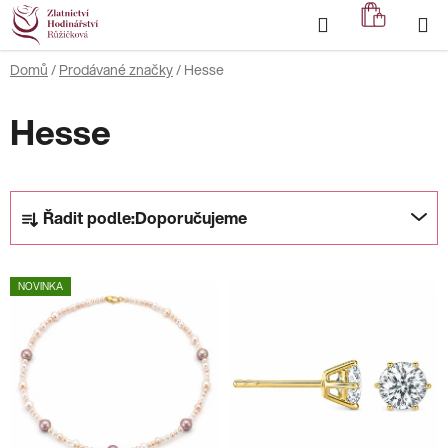
Přejít
Hledat
NÁKUP
na
KOŠÍK
obsah
Domů
/
Prodávané značky
/
Hesse
Hesse
Ř
Řadit podle:
Doporučujeme
a
z
V
e
NOVINKA
ý
n
p
í
i
p
s
r
p
o
r
d