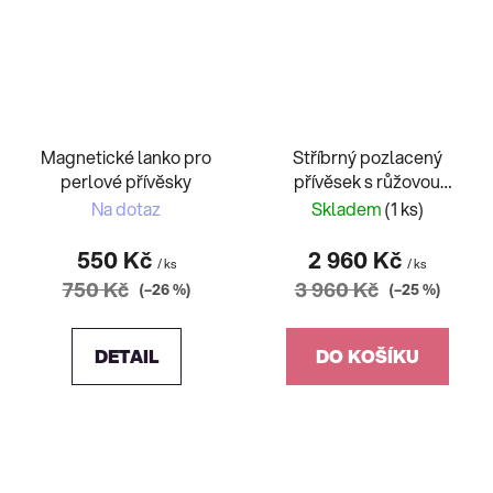
Magnetické lanko pro
Stříbrný pozlacený
perlové přívěsky
přívěsek s růžovou
sladkovodní perlou
Na dotaz
Skladem
(1 ks)
550 Kč
2 960 Kč
/ ks
/ ks
750 Kč
3 960 Kč
(–26 %)
(–25 %)
DETAIL
DO KOŠÍKU