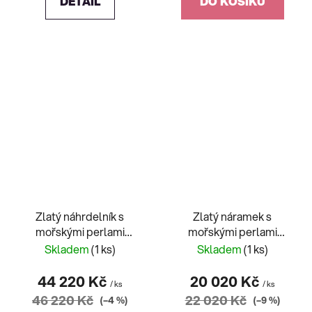
DETAIL
DO KOŠÍKU
Zlatý náhrdelník s
Zlatý náramek s
mořskými perlami
mořskými perlami
Akoya
Akoya
Skladem
(1 ks)
Skladem
(1 ks)
44 220 Kč
20 020 Kč
/ ks
/ ks
46 220 Kč
22 020 Kč
(–4 %)
(–9 %)