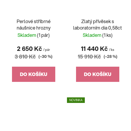
Perlové stříbrné
Zlatý přívěsek s
náušnice hrozny
laboratorním dia 0,58ct
Skladem
(1 pár)
Skladem
(1 ks)
2 650 Kč
11 440 Kč
/ pár
/ ks
3 810 Kč
15 910 Kč
(–30 %)
(–28 %)
DO KOŠÍKU
DO KOŠÍKU
NOVINKA