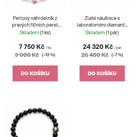
o
u
d
k
Perlový náhrdelník z
Zlaté náušnice s
u
t
pravých říčních perel
laboratorními diamanty
k
ů
multikolor
1,08ct
Skladem
(1 ks)
Skladem
(1 pár)
t
ů
7 750 Kč
24 320 Kč
/ ks
/ pár
9 000 Kč
26 400 Kč
(–13 %)
(–7 %)
DO KOŠÍKU
DO KOŠÍKU