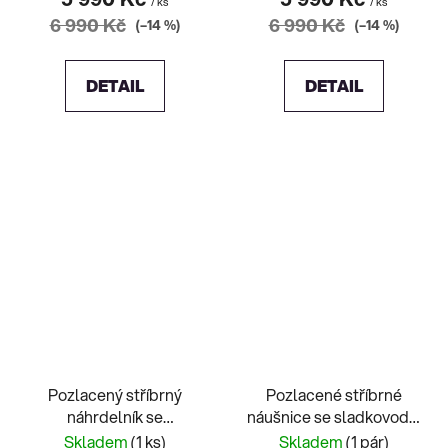
/ ks
/ ks
6 990 Kč
6 990 Kč
(–14 %)
(–14 %)
DETAIL
DETAIL
Pozlacený stříbrný
Pozlacené stříbrné
náhrdelník se
náušnice se sladkovodní
sladkovodní perlou
perlou
Skladem
(1 ks)
Skladem
(1 pár)