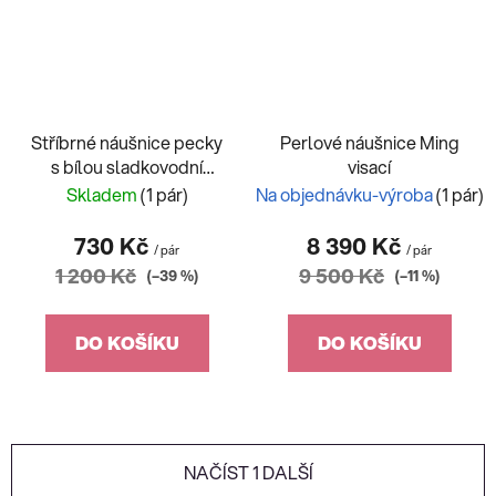
Stříbrné náušnice pecky
Perlové náušnice Ming
s bílou sladkovodní
visací
perlou 315.007
Skladem
(1 pár)
Na objednávku-výroba
(1 pár)
730 Kč
8 390 Kč
/ pár
/ pár
1 200 Kč
9 500 Kč
(–39 %)
(–11 %)
DO KOŠÍKU
DO KOŠÍKU
NAČÍST 1 DALŠÍ