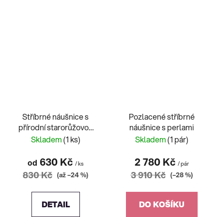
Stříbrné náušnice s
Pozlacené stříbrné
přírodní starorůžovou
náušnice s perlami
perlou
Skladem
(1 ks)
Skladem
(1 pár)
630 Kč
2 780 Kč
od
/ ks
/ pár
830 Kč
3 910 Kč
(až –24 %)
(–28 %)
DETAIL
DO KOŠÍKU