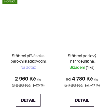
NOVINKA
Stříbrný přívěsek s
Stříbrný perlový
barokní sladkovodní
náhrdelník na
perlou
magnetické zapínání
Na dotaz
Skladem
(1 ks)
2 960 Kč
4 780 Kč
od
/ ks
/ ks
3 960 Kč
5 780 Kč
(–25 %)
(až –17 %)
DETAIL
DETAIL