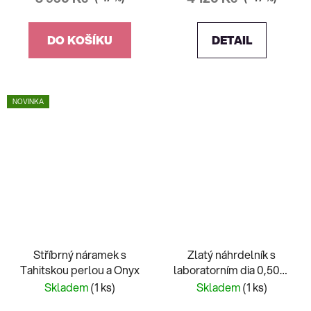
DO KOŠÍKU
DETAIL
NOVINKA
Stříbrný náramek s
Zlatý náhrdelník s
Tahitskou perlou a Onyx
laboratorním dia 0,50ct
1,96g
Skladem
(1 ks)
Skladem
(1 ks)