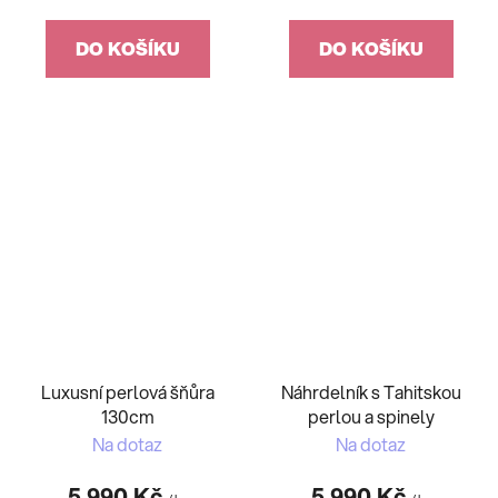
DO KOŠÍKU
DO KOŠÍKU
Luxusní perlová šňůra
Náhrdelník s Tahitskou
130cm
perlou a spinely
Na dotaz
Na dotaz
5 990 Kč
5 990 Kč