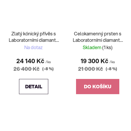
Zlatý kónický přívěs s
Celokamenný prsten s
Laboratorními diamanty
Laboratorními diamanty
1,00ct
1,20ct
Na dotaz
Skladem
(1 ks)
24 140 Kč
19 300 Kč
/ ks
/ ks
26 400 Kč
21 000 Kč
(–8 %)
(–8 %)
DETAIL
DO KOŠÍKU