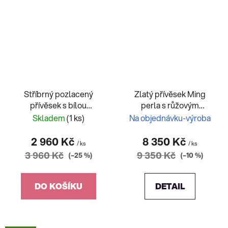
Stříbrný pozlacený
Zlatý přívěsek Ming
přívěsek s bílou
perla s růžovým
sladkovodní perlou
Safírerm
Skladem
(1 ks)
Na objednávku-výroba
2 960 Kč
8 350 Kč
/ ks
/ ks
3 960 Kč
9 350 Kč
(–25 %)
(–10 %)
DO KOŠÍKU
DETAIL