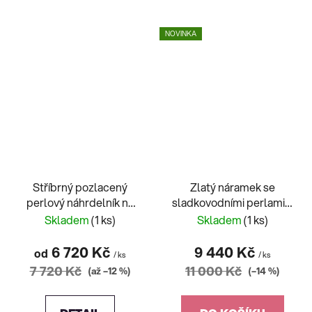
NOVINKA
Stříbrný pozlacený
Zlatý náramek se
perlový náhrdelník na
sladkovodními perlami a
magnetické zapínání
válečky
Skladem
(1 ks)
Skladem
(1 ks)
6 720 Kč
9 440 Kč
od
/ ks
/ ks
7 720 Kč
11 000 Kč
(až –12 %)
(–14 %)