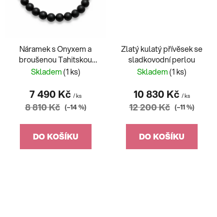
Náramek s Onyxem a
Zlatý kulatý přívěsek se
broušenou Tahitskou
sladkovodní perlou
perlou
Skladem
(1 ks)
Skladem
(1 ks)
7 490 Kč
10 830 Kč
/ ks
/ ks
8 810 Kč
12 200 Kč
(–14 %)
(–11 %)
DO KOŠÍKU
DO KOŠÍKU