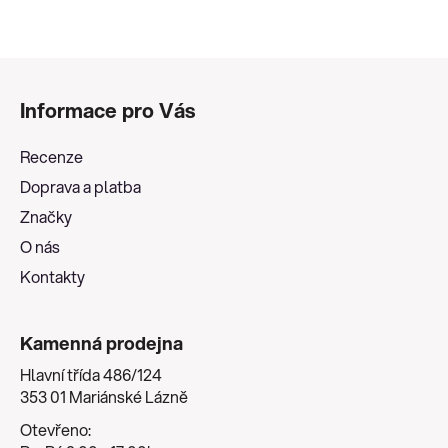
Z
á
Informace pro Vás
p
a
Recenze
t
Doprava a platba
í
Značky
O nás
Kontakty
Kamenná prodejna
Hlavní třída 486/124
353 01 Mariánské Lázně
Otevřeno: