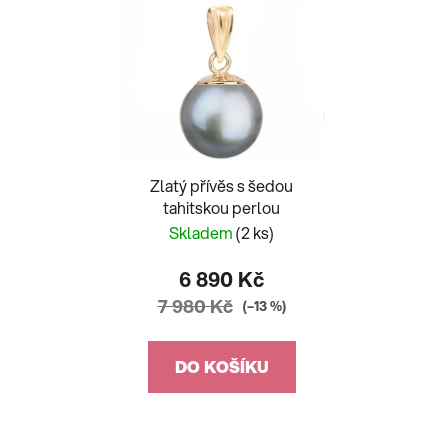
Zlatý přívěs s šedou
tahitskou perlou
Skladem
(2 ks)
6 890 Kč
7 980 Kč
(–13 %)
DO KOŠÍKU