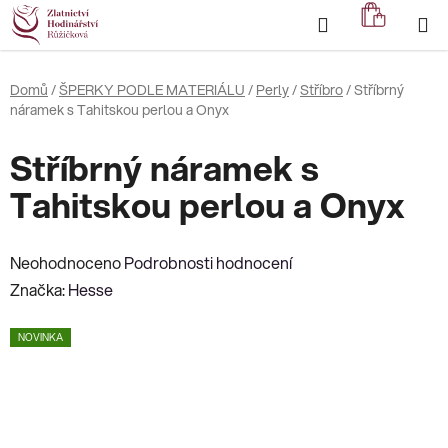
Přejít
Hledat
NÁKUP
na
KOŠÍK
obsah
Domů
/
ŠPERKY PODLE MATERIÁLU
/
Perly
/
Stříbro
/
Stříbrný
náramek s Tahitskou perlou a Onyx
Stříbrný náramek s
Tahitskou perlou a Onyx
Průměrné
Neohodnoceno
Podrobnosti hodnocení
hodnocení
Značka:
Hesse
produktu
NOVINKA
je
0,0
z
5