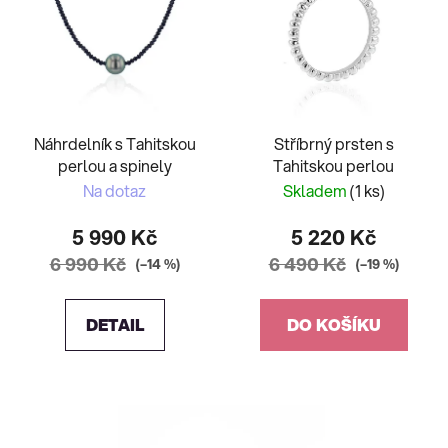
Náhrdelník s Tahitskou
Stříbrný prsten s
perlou a spinely
Tahitskou perlou
Na dotaz
Skladem
(1 ks)
5 990 Kč
5 220 Kč
6 990 Kč
6 490 Kč
(–14 %)
(–19 %)
DETAIL
DO KOŠÍKU