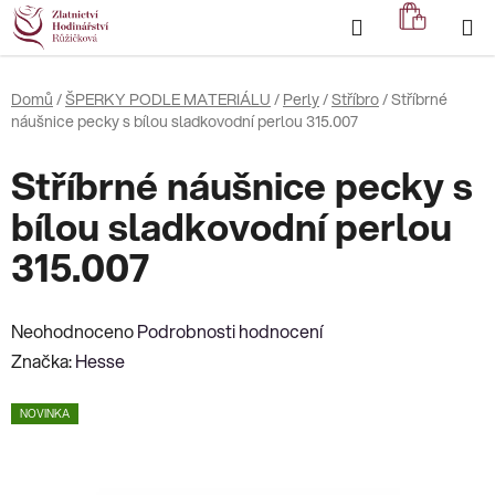
Přejít
Hledat
NÁKUP
na
KOŠÍK
obsah
Domů
/
ŠPERKY PODLE MATERIÁLU
/
Perly
/
Stříbro
/
Stříbrné
náušnice pecky s bílou sladkovodní perlou 315.007
Stříbrné náušnice pecky s
bílou sladkovodní perlou
315.007
Průměrné
Neohodnoceno
Podrobnosti hodnocení
hodnocení
Značka:
Hesse
produktu
NOVINKA
je
0,0
z