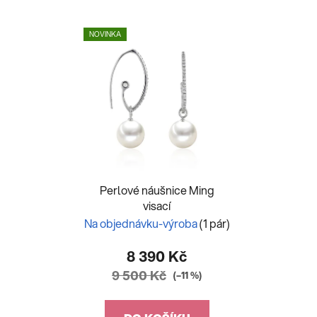
NOVINKA
Perlové náušnice Ming
visací
Na objednávku-výroba
(1 pár)
8 390 Kč
9 500 Kč
(–11 %)