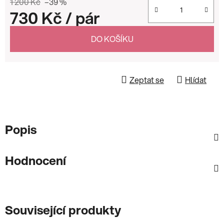
1 200 Kč
–39 %
730 Kč
/ pár
Měrná cena:
DO KOŠÍKU
Zeptat se
Hlídat
Popis
Hodnocení
Související produkty