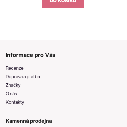
DO KOŠÍKU
Z
á
Informace pro Vás
p
a
Recenze
t
Doprava a platba
í
Značky
O nás
Kontakty
Kamenná prodejna