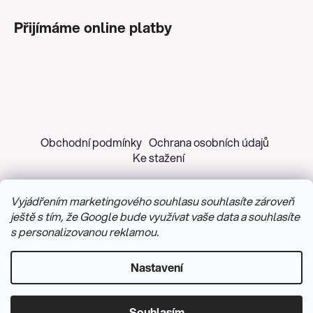
Přijímáme online platby
Obchodní podmínky
Ochrana osobních údajů
Ke stažení
Vyjádřením marketingového souhlasu souhlasíte zároveň
ještě s tím, že Google bude využívat vaše data a souhlasíte
s personalizovanou reklamou.
Copyright 2026
Z&H Růžičková
. Všechna práva
vyhrazena.
Upravit nastavení cookies
Nastavení
Vytvořil Shoptet
&
PekneWeby
Souhlasím