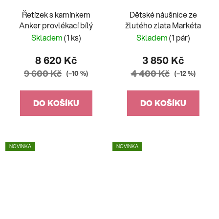
Řetízek s kamínkem
Dětské náušnice ze
Anker provlékací bílý
žlutého zlata Markéta
Skladem
(1 ks)
Skladem
(1 pár)
8 620 Kč
3 850 Kč
9 600 Kč
4 400 Kč
(–10 %)
(–12 %)
DO KOŠÍKU
DO KOŠÍKU
NOVINKA
NOVINKA