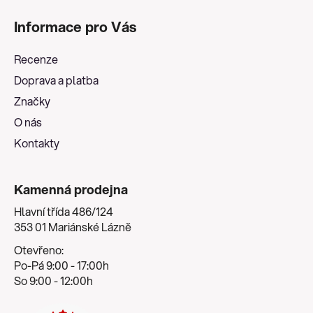
á
Informace pro Vás
p
a
Recenze
t
Doprava a platba
í
Značky
O nás
Kontakty
Kamenná prodejna
Hlavní třída 486/124
353 01 Mariánské Lázně
Otevřeno:
Po-Pá 9:00 - 17:00h
So 9:00 - 12:00h