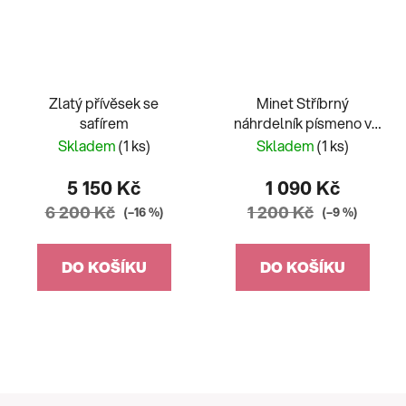
Zlatý přívěsek se
Minet Stříbrný
safírem
náhrdelník písmeno v
srdíčku "J" se zirkony
Skladem
(1 ks)
Skladem
(1 ks)
JMAS900JSN45
5 150 Kč
1 090 Kč
6 200 Kč
1 200 Kč
(–16 %)
(–9 %)
DO KOŠÍKU
DO KOŠÍKU
Z