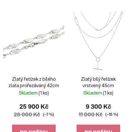
Zlatý řetízek z bílého
Zlatý bílý řetízek
zlata prořezávaný 42cm
vrstvený 45cm
Skladem
(1 ks)
Skladem
(1 ks)
25 900 Kč
9 300 Kč
28 000 Kč
11 000 Kč
(–7 %)
(–15 %)