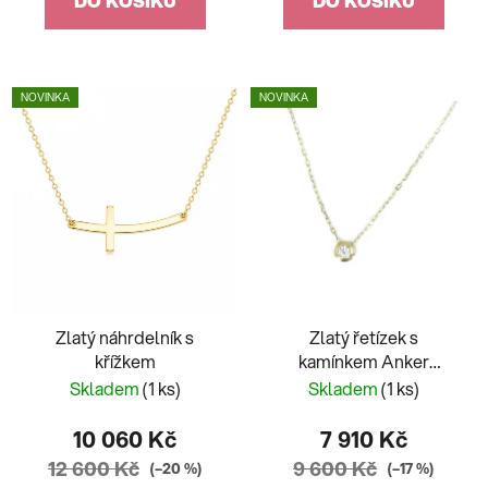
DO KOŠÍKU
DO KOŠÍKU
NOVINKA
NOVINKA
Zlatý náhrdelník s
Zlatý řetízek s
křížkem
kamínkem Anker
provlélací
Skladem
(1 ks)
Skladem
(1 ks)
10 060 Kč
7 910 Kč
12 600 Kč
9 600 Kč
(–20 %)
(–17 %)