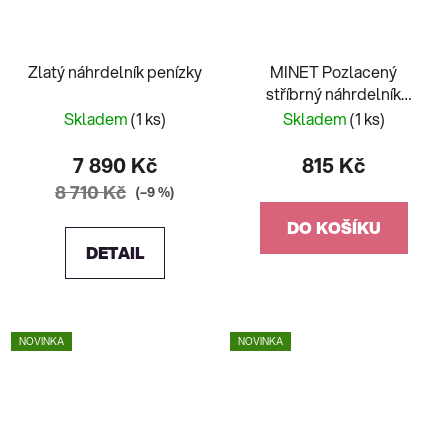
Zlatý náhrdelník penízky
MINET Pozlacený
stříbrný náhrdelník
VČELKA
Skladem
(1 ks)
Skladem
(1 ks)
7 890 Kč
815 Kč
8 710 Kč
(–9 %)
DO KOŠÍKU
DETAIL
NOVINKA
NOVINKA