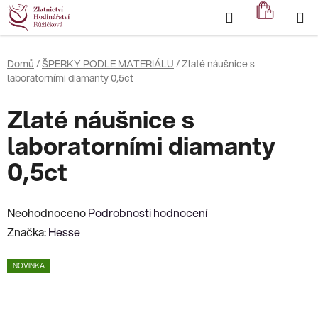
Přejít
Hledat
NÁKUP
na
KOŠÍK
obsah
Domů
/
ŠPERKY PODLE MATERIÁLU
/
Zlaté náušnice s
laboratorními diamanty 0,5ct
Zlaté náušnice s
laboratorními diamanty
0,5ct
Průměrné
Neohodnoceno
Podrobnosti hodnocení
hodnocení
Značka:
Hesse
produktu
NOVINKA
je
0,0
z