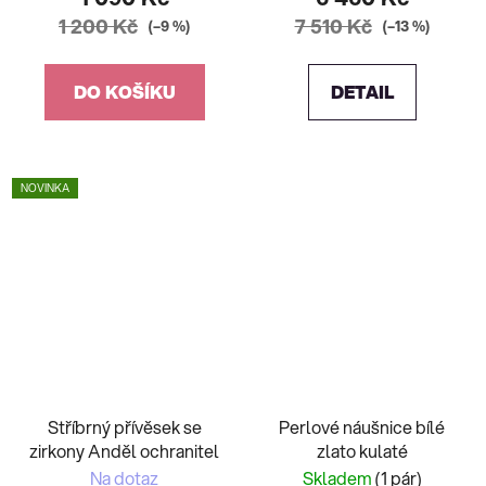
1 200 Kč
7 510 Kč
(–9 %)
(–13 %)
DO KOŠÍKU
DETAIL
NOVINKA
Stříbrný přívěsek se
Perlové náušnice bílé
zirkony Anděl ochranitel
zlato kulaté
Na dotaz
Skladem
(1 pár)