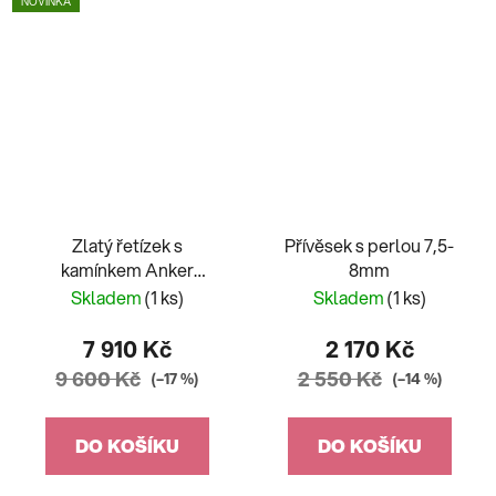
NOVINKA
Zlatý řetízek s
Přívěsek s perlou 7,5-
kamínkem Anker
8mm
provlélací
Skladem
(1 ks)
Skladem
(1 ks)
7 910 Kč
2 170 Kč
9 600 Kč
2 550 Kč
(–17 %)
(–14 %)
DO KOŠÍKU
DO KOŠÍKU