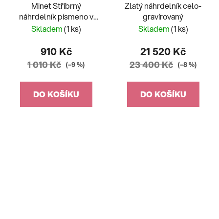
Minet Stříbrný
Zlatý náhrdelník celo-
náhrdelník písmeno v
gravírovaný
srdíčku "R" se zirkony
Skladem
(1 ks)
Skladem
(1 ks)
JMAS900RSN45
910 Kč
21 520 Kč
1 010 Kč
23 400 Kč
(–9 %)
(–8 %)
DO KOŠÍKU
DO KOŠÍKU