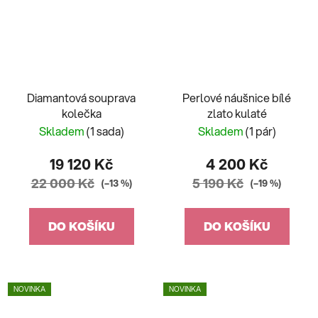
Diamantová souprava
Perlové náušnice bílé
kolečka
zlato kulaté
Skladem
(1 sada)
Skladem
(1 pár)
19 120 Kč
4 200 Kč
22 000 Kč
5 190 Kč
(–13 %)
(–19 %)
DO KOŠÍKU
DO KOŠÍKU
NOVINKA
NOVINKA