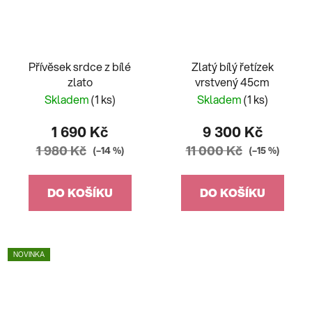
Přívěsek srdce z bílé
Zlatý bílý řetízek
zlato
vrstvený 45cm
Skladem
(1 ks)
Skladem
(1 ks)
1 690 Kč
9 300 Kč
1 980 Kč
11 000 Kč
(–14 %)
(–15 %)
DO KOŠÍKU
DO KOŠÍKU
NOVINKA