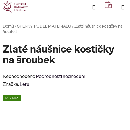
Přejít
Hledat
NÁKUP
na
KOŠÍK
obsah
Domů
/
ŠPERKY PODLE MATERIÁLU
/
Zlaté náušnice kostičky na
šroubek
Zlaté náušnice kostičky
na šroubek
Průměrné
Neohodnoceno
Podrobnosti hodnocení
hodnocení
Značka:
Leru
produktu
NOVINKA
je
0,0
z
5