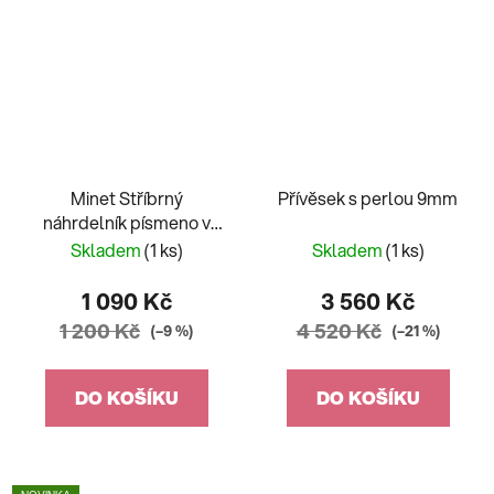
Minet Stříbrný
Přívěsek s perlou 9mm
náhrdelník písmeno v
srdíčku "K" se zirkony
Skladem
(1 ks)
Skladem
(1 ks)
JMAS900Ksn45
1 090 Kč
3 560 Kč
1 200 Kč
4 520 Kč
(–9 %)
(–21 %)
DO KOŠÍKU
DO KOŠÍKU