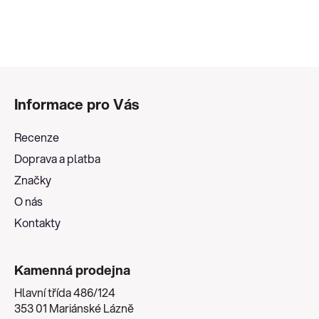
Z
á
Informace pro Vás
p
a
Recenze
t
Doprava a platba
í
Značky
O nás
Kontakty
Kamenná prodejna
Hlavní třída 486/124
353 01 Mariánské Lázně