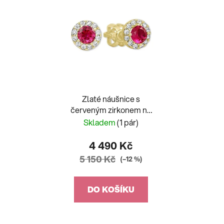
Zlaté náušnice s
červeným zirkonem na
šroubek
Skladem
(1 pár)
4 490 Kč
5 150 Kč
(–12 %)
DO KOŠÍKU