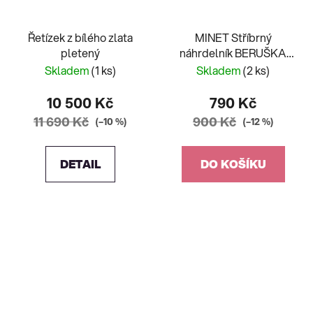
Řetízek z bílého zlata
MINET Stříbrný
pletený
náhrdelník BERUŠKA
vykládaná zirkony
Skladem
(1 ks)
Skladem
(2 ks)
JMAD0001SN38
10 500 Kč
790 Kč
11 690 Kč
900 Kč
(–10 %)
(–12 %)
DETAIL
DO KOŠÍKU