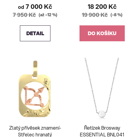
7 000 Kč
18 200 Kč
od
7 950 Kč
19 900 Kč
(až –12 %)
(–8 %)
DETAIL
DO KOŠÍKU
Zlatý přívěsek znamení-
Řetízek Brosway
Střelec hranatý
ESSENTIAL BNL041