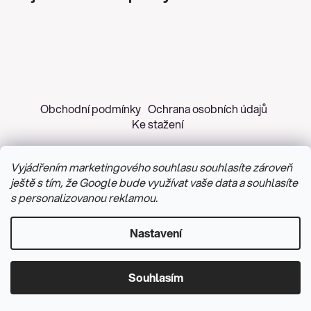
Obchodní podmínky
Ochrana osobních údajů
Ke stažení
Vyjádřením marketingového souhlasu souhlasíte zároveň
ještě s tím, že Google bude využívat vaše data a souhlasíte
s personalizovanou reklamou.
Copyright 2026
Z&H Růžičková
. Všechna práva
vyhrazena.
Upravit nastavení cookies
Nastavení
Vytvořil Shoptet
&
PekneWeby
Souhlasím