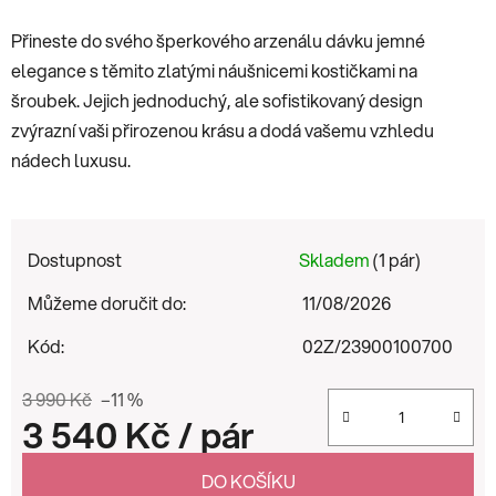
Přineste do svého šperkového arzenálu dávku jemné
elegance s těmito zlatými náušnicemi kostičkami na
šroubek. Jejich jednoduchý, ale sofistikovaný design
zvýrazní vaši přirozenou krásu a dodá vašemu vzhledu
nádech luxusu.
Dostupnost
Skladem
(1 pár)
Můžeme doručit do:
11/08/2026
Kód:
02Z/23900100700
3 990 Kč
–11 %
3 540 Kč
/ pár
Měrná cena:
DO KOŠÍKU