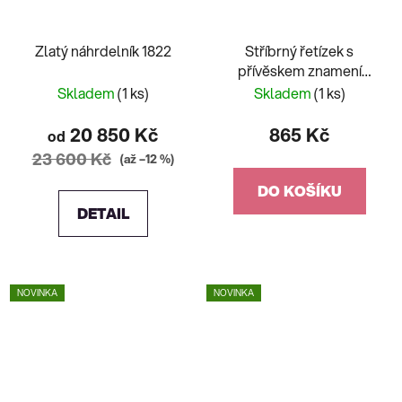
Zlatý náhrdelník 1822
Stříbrný řetízek s
přívěskem znamení
BLÍŽENCI
Skladem
(1 ks)
Skladem
(1 ks)
20 850 Kč
865 Kč
od
23 600 Kč
(až –12 %)
DO KOŠÍKU
DETAIL
NOVINKA
NOVINKA