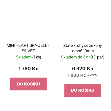
MINI HEART BRACELET
Zlaté kruhy se zirkony
SILVER
jemné 10mm
Skladem
(1 ks)
Skladem do 3 dnů
(1 pár)
1 790 Kč
6 920 Kč
7 800 Kč
(–11 %)
DO KOŠÍKU
DO KOŠÍKU