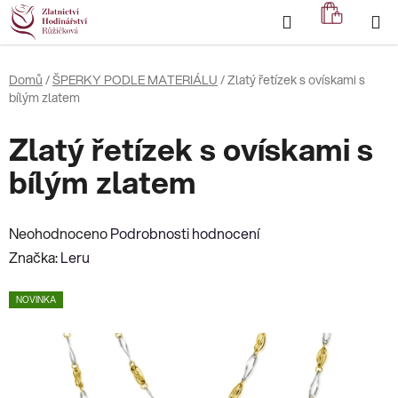
Přejít
Hledat
NÁKUP
na
KOŠÍK
obsah
Domů
/
ŠPERKY PODLE MATERIÁLU
/
Zlatý řetízek s ovískami s
bílým zlatem
Zlatý řetízek s ovískami s
bílým zlatem
Průměrné
Neohodnoceno
Podrobnosti hodnocení
hodnocení
Značka:
Leru
produktu
NOVINKA
je
0,0
z
5