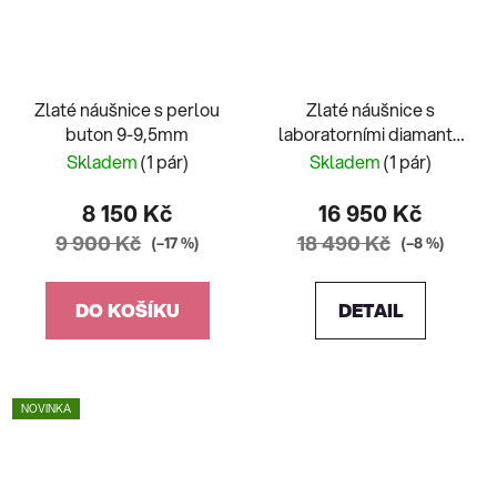
Zlaté náušnice s perlou
Zlaté náušnice s
buton 9-9,5mm
laboratorními diamanty
0,5ct
Skladem
(1 pár)
Skladem
(1 pár)
8 150 Kč
16 950 Kč
9 900 Kč
18 490 Kč
(–17 %)
(–8 %)
DO KOŠÍKU
DETAIL
NOVINKA