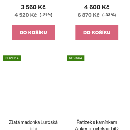
3 560 Kč
4 600 Kč
4 520 Kč
6 870 Kč
(–21 %)
(–33 %)
DO KOŠÍKU
DO KOŠÍKU
NOVINKA
NOVINKA
Zlatá madonka Lurdská
Řetízek s kamínkem
bílá
Anker provlékací bílý