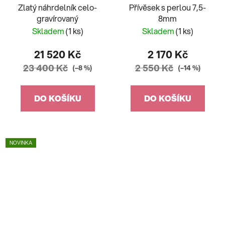
Zlatý náhrdelník celo-
Přívěsek s perlou 7,5-
gravírovaný
8mm
Skladem
(1 ks)
Skladem
(1 ks)
21 520 Kč
2 170 Kč
23 400 Kč
2 550 Kč
(–8 %)
(–14 %)
DO KOŠÍKU
DO KOŠÍKU
NOVINKA