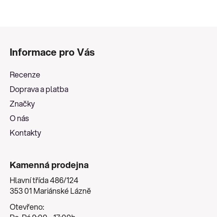
Z
á
Informace pro Vás
p
a
Recenze
t
Doprava a platba
í
Značky
O nás
Kontakty
Kamenná prodejna
Hlavní třída 486/124
353 01 Mariánské Lázně
Otevřeno: