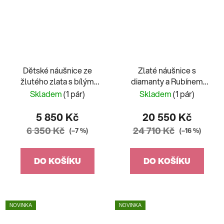
Dětské náušnice ze
Zlaté náušnice s
žlutého zlata s bílým
diamanty a Rubínem
zirkonem Mia
rosegold
Skladem
(1 pár)
Skladem
(1 pár)
5 850 Kč
20 550 Kč
6 350 Kč
24 710 Kč
(–7 %)
(–16 %)
DO KOŠÍKU
DO KOŠÍKU
NOVINKA
NOVINKA