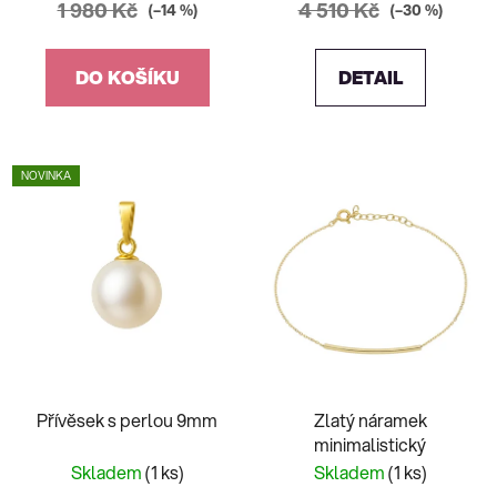
1 980 Kč
4 510 Kč
(–14 %)
(–30 %)
DO KOŠÍKU
DETAIL
NOVINKA
Přívěsek s perlou 9mm
Zlatý náramek
minimalistický
Skladem
(1 ks)
Skladem
(1 ks)