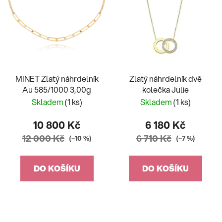
MINET Zlatý náhrdelník
Zlatý náhrdelník dvě
Au 585/1000 3,00g
kolečka Julie
Skladem
(1 ks)
Skladem
(1 ks)
10 800 Kč
6 180 Kč
12 000 Kč
6 710 Kč
(–10 %)
(–7 %)
DO KOŠÍKU
DO KOŠÍKU