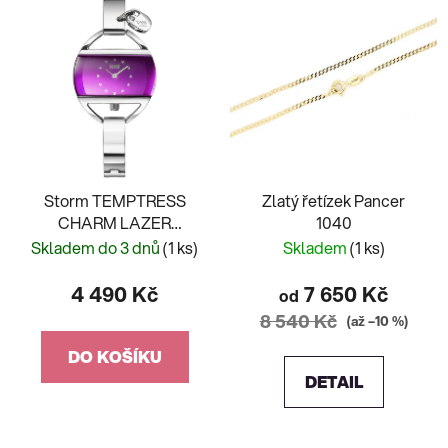
Storm TEMPTRESS
Zlatý řetízek Pancer
CHARM LAZER
1040
PURPLE
Skladem do 3 dnů
(1 ks)
Skladem
(1 ks)
4 490 Kč
7 650 Kč
od
8 540 Kč
(až –10 %)
DO KOŠÍKU
DETAIL