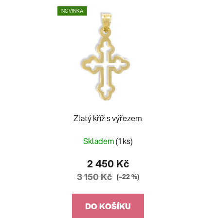
NOVINKA
Zlatý kříž s výřezem
Skladem
(1 ks)
2 450 Kč
3 150 Kč
(–22 %)
DO KOŠÍKU