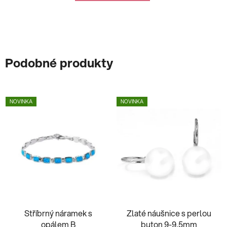
Podobné produkty
NOVINKA
NOVINKA
Stříbrný náramek s
Zlaté náušnice s perlou
opálem B
buton 9-9,5mm