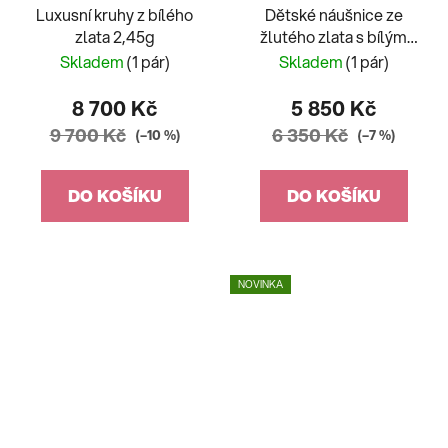
Luxusní kruhy z bílého
Dětské náušnice ze
zlata 2,45g
žlutého zlata s bílým
zirkonem Mia
Skladem
(1 pár)
Skladem
(1 pár)
8 700 Kč
5 850 Kč
9 700 Kč
6 350 Kč
(–10 %)
(–7 %)
DO KOŠÍKU
DO KOŠÍKU
NOVINKA