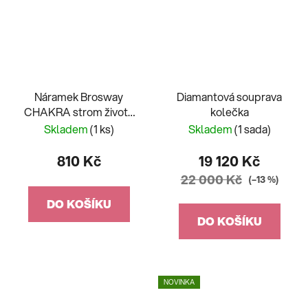
Náramek Brosway
Diamantová souprava
CHAKRA strom života
kolečka
BHKB143
Skladem
(1 ks)
Skladem
(1 sada)
810 Kč
19 120 Kč
22 000 Kč
(–13 %)
DO KOŠÍKU
DO KOŠÍKU
NOVINKA