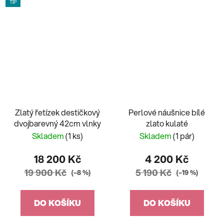
TIP
Zlatý řetízek destičkový
Perlové náušnice bílé
dvojbarevný 42cm vlnky
zlato kulaté
Skladem
(1 ks)
Skladem
(1 pár)
18 200 Kč
4 200 Kč
19 900 Kč
5 190 Kč
(–8 %)
(–19 %)
DO KOŠÍKU
DO KOŠÍKU