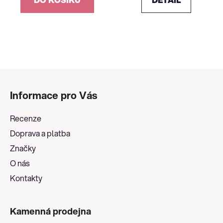
Z
á
Informace pro Vás
p
a
Recenze
t
Doprava a platba
í
Značky
O nás
Kontakty
Kamenná prodejna