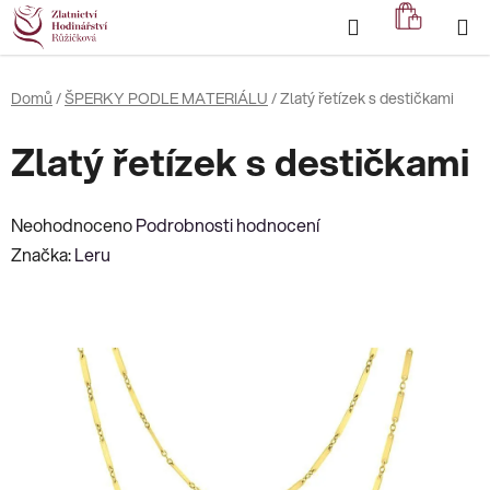
Přejít
Hledat
NÁKUP
na
KOŠÍK
obsah
Domů
/
ŠPERKY PODLE MATERIÁLU
/
Zlatý řetízek s destičkami
Zlatý řetízek s destičkami
Průměrné
Neohodnoceno
Podrobnosti hodnocení
hodnocení
Značka:
Leru
produktu
je
0,0
z
5
hvězdiček.