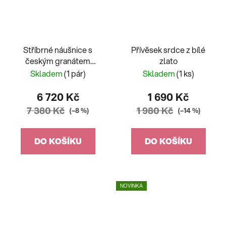
Stříbrné náušnice s
Přívěsek srdce z bílé
českým granátem
zlato
hrozno
Skladem
(1 pár)
Skladem
(1 ks)
6 720 Kč
1 690 Kč
7 380 Kč
1 980 Kč
(–8 %)
(–14 %)
DO KOŠÍKU
DO KOŠÍKU
NOVINKA