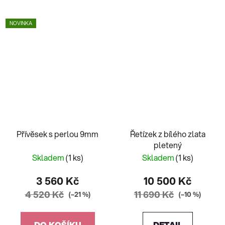
NOVINKA
Přívěsek s perlou 9mm
Řetízek z bílého zlata
pletený
Skladem
(1 ks)
Skladem
(1 ks)
3 560 Kč
10 500 Kč
4 520 Kč
11 690 Kč
(–21 %)
(–10 %)
DO KOŠÍKU
DETAIL