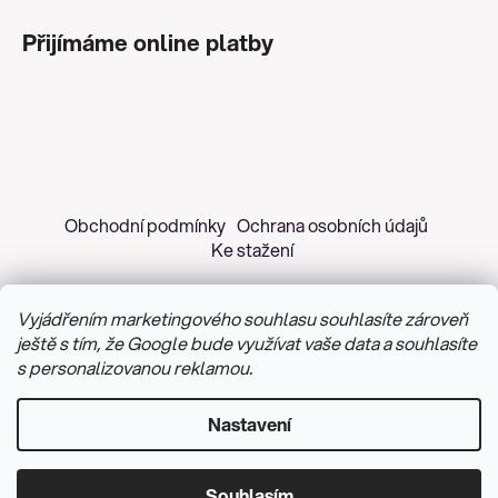
Přijímáme online platby
Obchodní podmínky
Ochrana osobních údajů
Ke stažení
Vyjádřením marketingového souhlasu souhlasíte zároveň
ještě s tím, že Google bude využívat vaše data a souhlasíte
s personalizovanou reklamou.
Copyright 2026
Z&H Růžičková
. Všechna práva
vyhrazena.
Upravit nastavení cookies
Nastavení
Vytvořil Shoptet
&
PekneWeby
Souhlasím