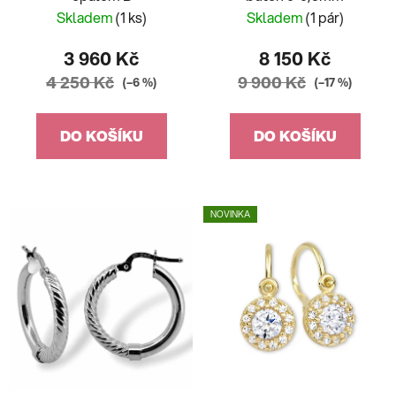
Skladem
(1 ks)
Skladem
(1 pár)
3 960 Kč
8 150 Kč
4 250 Kč
9 900 Kč
(–6 %)
(–17 %)
DO KOŠÍKU
DO KOŠÍKU
NOVINKA