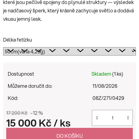
které jsou pečlivě spojeny do plynulé struktury — výsledek
je nadčasový šperk, který krásně zachycuje světlo a dodává
vkusu jemný lesk.
Délka řetízku
Dostupnost
Skladem
(1 ks)
Můžeme doručit do:
11/08/2026
Kód:
08Z/271/0429
17 200 Kč
–12 %
15 000 Kč
/ ks
Měrná cena:
DO KOŠÍKU