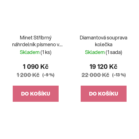
Minet Stříbrný
Diamantová souprava
náhrdelník písmeno v
kolečka
srdíčku "J" se zirkony
Skladem
(1 ks)
Skladem
(1 sada)
JMAS900JSN45
1 090 Kč
19 120 Kč
1 200 Kč
22 000 Kč
(–9 %)
(–13 %)
DO KOŠÍKU
DO KOŠÍKU