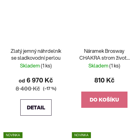
Zlatý jemný náhrdelník
Náramek Brosway
se sladkovodní perlou
CHAKRA strom života
BHKB143
Skladem
(1 ks)
Skladem
(1 ks)
6 970 Kč
810 Kč
od
8 400 Kč
(–17 %)
DO KOŠÍKU
DETAIL
NOVINKA
NOVINKA