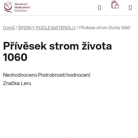
Přejít
Hledat
NÁKUP
na
KOŠÍK
obsah
Domů
/
ŠPERKY PODLE MATERIÁLU
/
Přívěsek strom života 1060
Přívěsek strom života
1060
Průměrné
Neohodnoceno
Podrobnosti hodnocení
hodnocení
Značka:
Leru
produktu
je
0,0
z
5
hvězdiček.