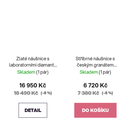
Zlaté náušnice s
Stříbrné náušnice s
laboratorními diamanty
českým granátem
0,5ct
hrozno
Skladem
(1 pár)
Skladem
(1 pár)
16 950 Kč
6 720 Kč
18 490 Kč
7 380 Kč
(–8 %)
(–8 %)
DETAIL
DO KOŠÍKU