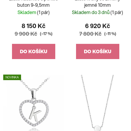
buton 9-9,5mm
jemné 10mm
Skladem
(1 pár)
Skladem do 3 dnů
(1 pár)
8 150 Kč
6 920 Kč
9 900 Kč
7 800 Kč
(–17 %)
(–11 %)
DO KOŠÍKU
DO KOŠÍKU
NOVINKA