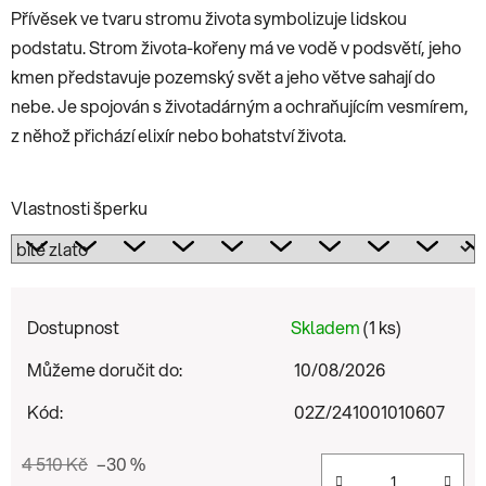
Přívěsek ve tvaru stromu života symbolizuje lidskou
podstatu. Strom života-kořeny má ve vodě v podsvětí, jeho
kmen představuje pozemský svět a jeho větve sahají do
nebe. Je spojován s životadárným a ochraňujícím vesmírem,
z něhož přichází elixír nebo bohatství života.
Vlastnosti šperku
Dostupnost
Skladem
(1 ks)
Můžeme doručit do:
10/08/2026
Kód:
02Z/241001010607
4 510 Kč
–30 %