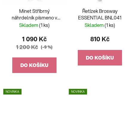
Minet Stříbrný
Řetízek Brosway
náhrdelník písmeno v
ESSENTIAL BNL041
srdíčku "K" se zirkony
Skladem
(1 ks)
Skladem
(1 ks)
JMAS900Ksn45
1 090 Kč
810 Kč
1 200 Kč
(–9 %)
DO KOŠÍKU
DO KOŠÍKU
NOVINKA
NOVINKA