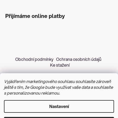
Přijímáme online platby
Obchodní podmínky
Ochrana osobních údajů
Ke stažení
Vyjádřením marketingového souhlasu souhlasíte zároveň
ještě s tím, že Google bude využívat vaše data a souhlasíte
s personalizovanou reklamou.
Copyright 2026
Z&H Růžičková
. Všechna práva
vyhrazena.
Upravit nastavení cookies
Nastavení
Vytvořil Shoptet
&
PekneWeby