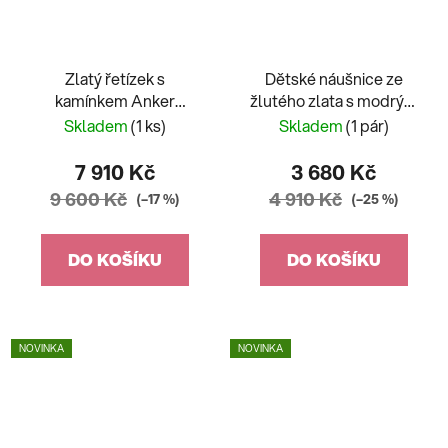
Zlatý řetízek s
Dětské náušnice ze
kamínkem Anker
žlutého zlata s modrým
provlélací
zirkonem kytička Ája
Skladem
(1 ks)
Skladem
(1 pár)
7 910 Kč
3 680 Kč
9 600 Kč
4 910 Kč
(–17 %)
(–25 %)
DO KOŠÍKU
DO KOŠÍKU
NOVINKA
NOVINKA