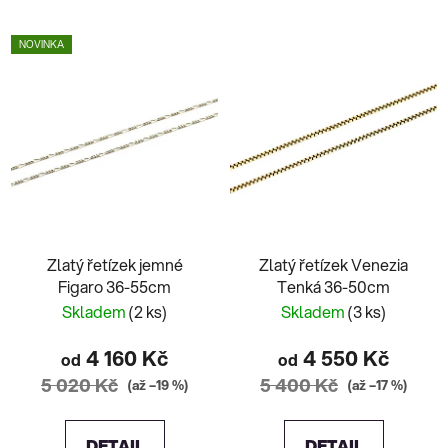
NOVINKA
Zlatý řetízek jemné
Zlatý řetízek Venezia
Figaro 36-55cm
Tenká 36-50cm
Skladem
(2 ks)
Skladem
(3 ks)
4 160 Kč
4 550 Kč
od
od
5 020 Kč
5 400 Kč
(až –19 %)
(až –17 %)
DETAIL
DETAIL