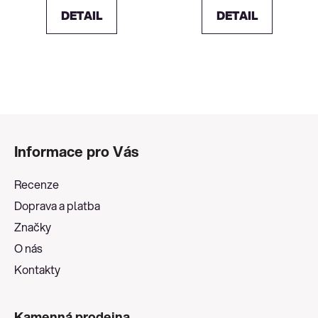
DETAIL
DETAIL
Z
á
Informace pro Vás
p
a
Recenze
t
Doprava a platba
í
Značky
O nás
Kontakty
Kamenná prodejna