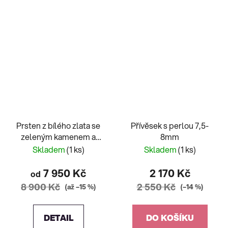
Prsten z bílého zlata se
Přívěsek s perlou 7,5-
zeleným kamenem a
8mm
zirkony
Skladem
(1 ks)
Skladem
(1 ks)
7 950 Kč
2 170 Kč
od
8 900 Kč
2 550 Kč
(až –15 %)
(–14 %)
DETAIL
DO KOŠÍKU