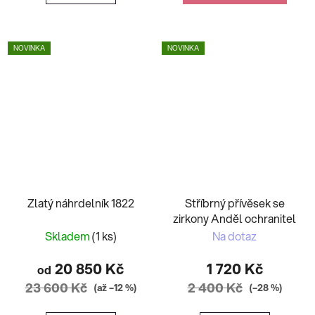
NOVINKA
NOVINKA
Zlatý náhrdelník 1822
Stříbrný přívěsek se
zirkony Anděl ochranitel
Skladem
(1 ks)
Na dotaz
20 850 Kč
1 720 Kč
od
23 600 Kč
2 400 Kč
(až –12 %)
(–28 %)