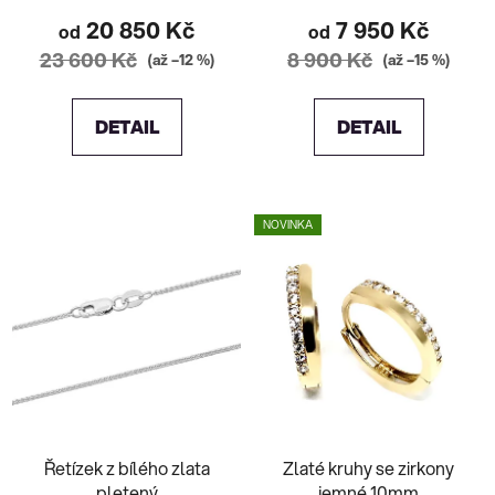
20 850 Kč
7 950 Kč
od
od
23 600 Kč
8 900 Kč
(až –12 %)
(až –15 %)
DETAIL
DETAIL
NOVINKA
Řetízek z bílého zlata
Zlaté kruhy se zirkony
pletený
jemné 10mm