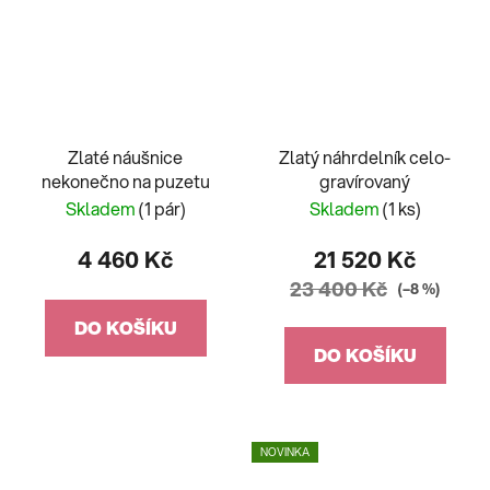
Zlaté náušnice
Zlatý náhrdelník celo-
nekonečno na puzetu
gravírovaný
Skladem
(1 pár)
Skladem
(1 ks)
4 460 Kč
21 520 Kč
23 400 Kč
(–8 %)
DO KOŠÍKU
DO KOŠÍKU
NOVINKA