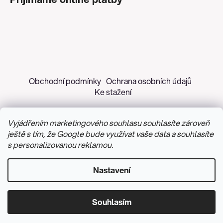
Obchodní podmínky
Ochrana osobních údajů
Ke stažení
Vyjádřením marketingového souhlasu souhlasíte zároveň
ještě s tím, že Google bude využívat vaše data a souhlasíte
s personalizovanou reklamou.
Copyright 2026
Z&H Růžičková
. Všechna práva
vyhrazena.
Upravit nastavení cookies
Nastavení
Vytvořil Shoptet
&
PekneWeby
Souhlasím