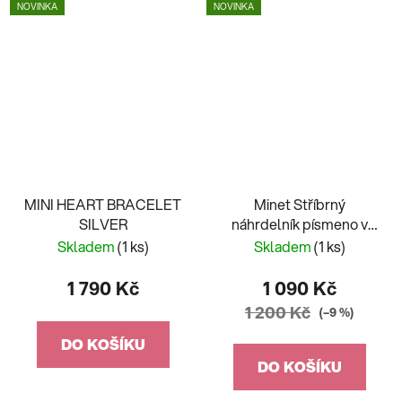
NOVINKA
NOVINKA
MINI HEART BRACELET
Minet Stříbrný
SILVER
náhrdelník písmeno v
srdíčku "P" se zirkony
Skladem
(1 ks)
Skladem
(1 ks)
JMAS900PSN45
1 790 Kč
1 090 Kč
1 200 Kč
(–9 %)
DO KOŠÍKU
DO KOŠÍKU