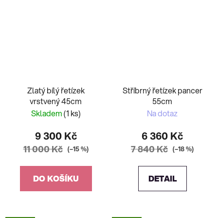
Zlatý bílý řetízek
Stříbrný řetízek pancer
vrstvený 45cm
55cm
Skladem
(1 ks)
Na dotaz
9 300 Kč
6 360 Kč
11 000 Kč
7 840 Kč
(–15 %)
(–18 %)
DO KOŠÍKU
DETAIL