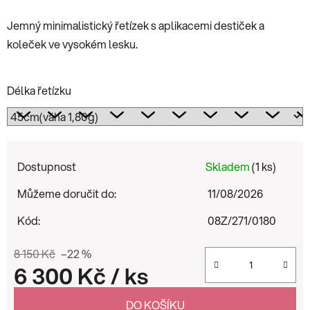
Jemný minimalistický řetízek s aplikacemi destiček a
koleček ve vysokém lesku.
Délka řetízku
Dostupnost
Skladem
(1 ks)
Můžeme doručit do:
11/08/2026
Kód:
08Z/271/0180
8 150 Kč
–22 %
6 300 Kč
/ ks
Měrná cena:
DO KOŠÍKU