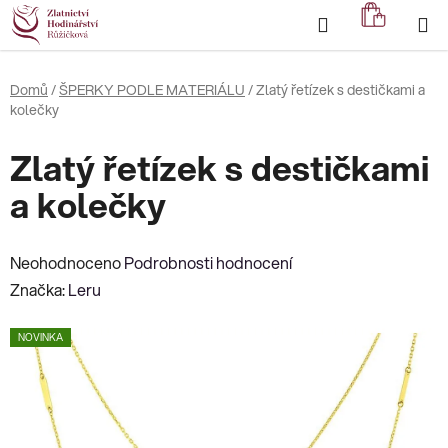
Přejít
Hledat
NÁKUP
na
KOŠÍK
obsah
Domů
/
ŠPERKY PODLE MATERIÁLU
/
Zlatý řetízek s destičkami a
kolečky
Zlatý řetízek s destičkami
a kolečky
Průměrné
Neohodnoceno
Podrobnosti hodnocení
hodnocení
Značka:
Leru
produktu
NOVINKA
je
0,0
z
5