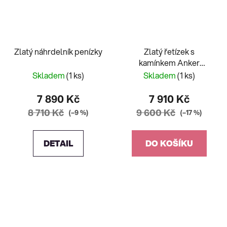
Zlatý náhrdelník penízky
Zlatý řetízek s
kamínkem Anker
provlélací
Skladem
(1 ks)
Skladem
(1 ks)
7 890 Kč
7 910 Kč
8 710 Kč
9 600 Kč
(–9 %)
(–17 %)
DETAIL
DO KOŠÍKU