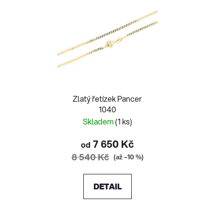
Zlatý řetízek Pancer
1040
Skladem
(1 ks)
7 650 Kč
od
8 540 Kč
(až –10 %)
DETAIL