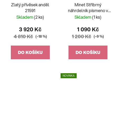
Zlatý přívěsek anděl
Minet Stříbrný
21591
náhrdelník písmeno v
srdíčku "J" se zirkony
Skladem
(2 ks)
Skladem
(1 ks)
JMAS900JSN45
3 920 Kč
1 090 Kč
4 810 Kč
1 200 Kč
(–18 %)
(–9 %)
DO KOŠÍKU
DO KOŠÍKU
NOVINKA