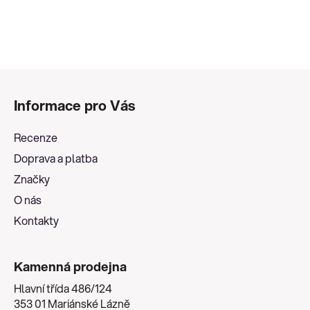
Z
á
Informace pro Vás
p
a
Recenze
t
Doprava a platba
í
Značky
O nás
Kontakty
Kamenná prodejna
Hlavní třída 486/124
353 01 Mariánské Lázně