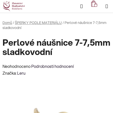
Přejít
Hledat
NÁKUP
na
KOŠÍK
obsah
Domů
/
ŠPERKY PODLE MATERIÁLU
/
Perlové náušnice 7-7,5mm
sladkovodní
Perlové náušnice 7-7,5mm
sladkovodní
Průměrné
Neohodnoceno
Podrobnosti hodnocení
hodnocení
Značka:
Leru
produktu
je
0,0
z
5