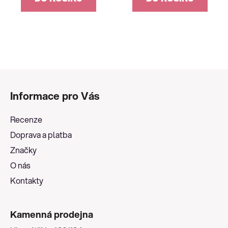
Z
á
Informace pro Vás
p
a
Recenze
t
Doprava a platba
í
Značky
O nás
Kontakty
Kamenná prodejna