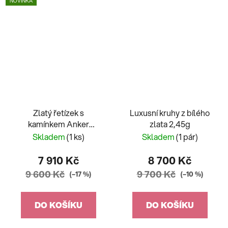
NOVINKA
Zlatý řetízek s
Luxusní kruhy z bílého
kamínkem Anker
zlata 2,45g
provlélací
Skladem
(1 ks)
Skladem
(1 pár)
7 910 Kč
8 700 Kč
9 600 Kč
9 700 Kč
(–17 %)
(–10 %)
DO KOŠÍKU
DO KOŠÍKU