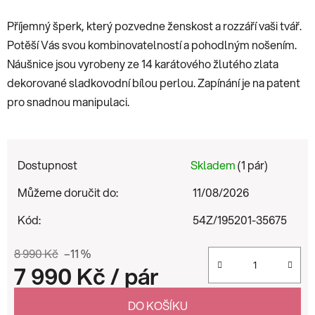
Příjemný šperk, který pozvedne ženskost a rozzáří vaši tvář.
Potěší Vás svou kombinovatelností a pohodlným nošením.
Náušnice jsou vyrobeny ze 14 karátového žlutého zlata
dekorované sladkovodní bílou perlou. Zapínání je na patent
pro snadnou manipulaci.
Dostupnost
Skladem
(1 pár)
Můžeme doručit do:
11/08/2026
Kód:
54Z/195201-35675
8 990 Kč
–11 %
7 990 Kč
/ pár
Měrná cena:
DO KOŠÍKU