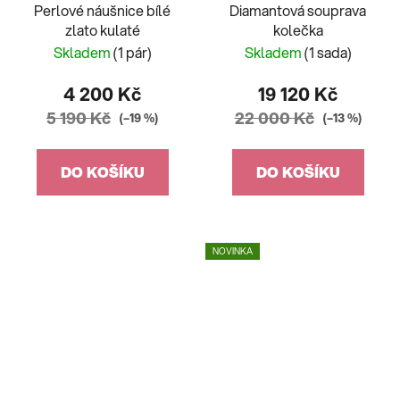
Perlové náušnice bílé
Diamantová souprava
zlato kulaté
kolečka
Skladem
(1 pár)
Skladem
(1 sada)
4 200 Kč
19 120 Kč
5 190 Kč
22 000 Kč
(–19 %)
(–13 %)
DO KOŠÍKU
DO KOŠÍKU
NOVINKA