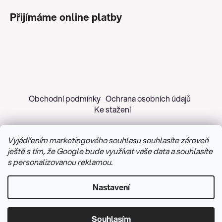
Přijímáme online platby
Obchodní podmínky
Ochrana osobních údajů
Ke stažení
Vyjádřením marketingového souhlasu souhlasíte zároveň
ještě s tím, že Google bude využívat vaše data a souhlasíte
s personalizovanou reklamou.
Copyright 2026
Z&H Růžičková
. Všechna práva
vyhrazena.
Upravit nastavení cookies
Nastavení
Vytvořil Shoptet
&
PekneWeby
Souhlasím