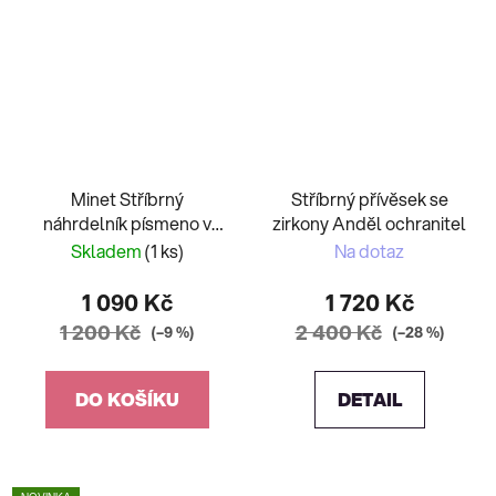
Minet Stříbrný
Stříbrný přívěsek se
náhrdelník písmeno v
zirkony Anděl ochranitel
srdíčku "J" se zirkony
Skladem
(1 ks)
Na dotaz
JMAS900JSN45
1 090 Kč
1 720 Kč
1 200 Kč
2 400 Kč
(–9 %)
(–28 %)
DO KOŠÍKU
DETAIL