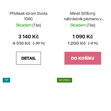
Přívěsek strom života
Minet Stříbrný
1060
náhrdelník písmeno v
srdíčku "P" se zirkony
Skladem
(1 ks)
Skladem
(1 ks)
JMAS900PSN45
3 140 Kč
1 090 Kč
4 510 Kč
1 200 Kč
(–30 %)
(–9 %)
DETAIL
DO KOŠÍKU
TIP
NOVINKA