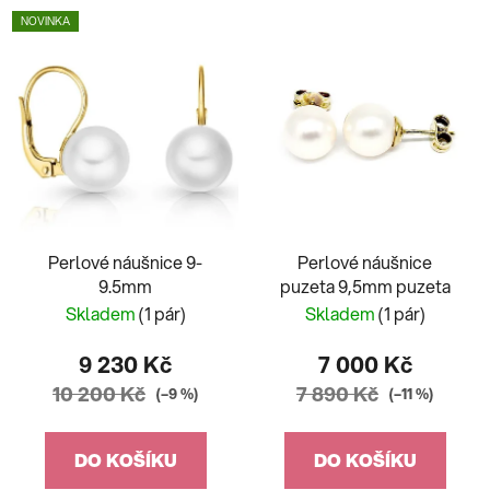
NOVINKA
Perlové náušnice 9-
Perlové náušnice
9.5mm
puzeta 9,5mm puzeta
Skladem
(1 pár)
Skladem
(1 pár)
9 230 Kč
7 000 Kč
10 200 Kč
7 890 Kč
(–9 %)
(–11 %)
DO KOŠÍKU
DO KOŠÍKU