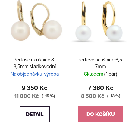
Perlové náušnice 8-
Perlové náušnice 6,5-
8,5mm sladkovodní
7mm
Na objednávku-výroba
Skladem
(1 pár)
9 350 Kč
7 360 Kč
11 000 Kč
8 500 Kč
(–15 %)
(–13 %)
DETAIL
DO KOŠÍKU