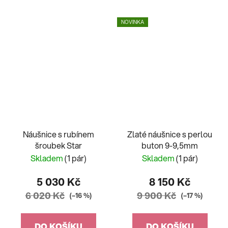
NOVINKA
Náušnice s rubínem
Zlaté náušnice s perlou
šroubek Star
buton 9-9,5mm
Skladem
(1 pár)
Skladem
(1 pár)
5 030 Kč
8 150 Kč
6 020 Kč
9 900 Kč
(–16 %)
(–17 %)
DO KOŠÍKU
DO KOŠÍKU