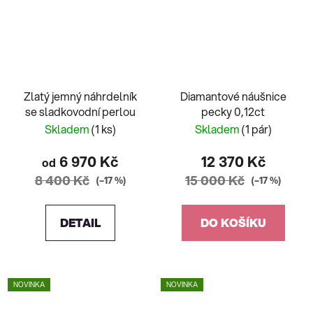
Zlatý jemný náhrdelník
Diamantové náušnice
se sladkovodní perlou
pecky 0,12ct
Skladem
(1 ks)
Skladem
(1 pár)
6 970 Kč
12 370 Kč
od
8 400 Kč
15 000 Kč
(–17 %)
(–17 %)
DETAIL
DO KOŠÍKU
NOVINKA
NOVINKA