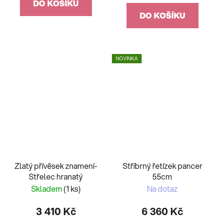
DO KOŠÍKU
DO KOŠÍKU
NOVINKA
Zlatý přívěsek znamení-
Stříbrný řetízek pancer
Střelec hranatý
55cm
Skladem
(1 ks)
Na dotaz
3 410 Kč
6 360 Kč