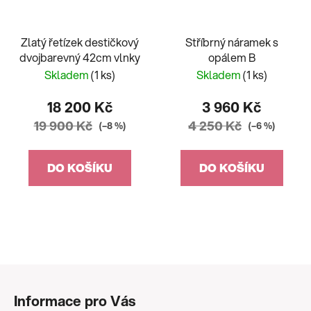
Zlatý řetízek destičkový
Stříbrný náramek s
dvojbarevný 42cm vlnky
opálem B
Skladem
(1 ks)
Skladem
(1 ks)
18 200 Kč
3 960 Kč
19 900 Kč
4 250 Kč
(–8 %)
(–6 %)
DO KOŠÍKU
DO KOŠÍKU
Z
á
Informace pro Vás
p