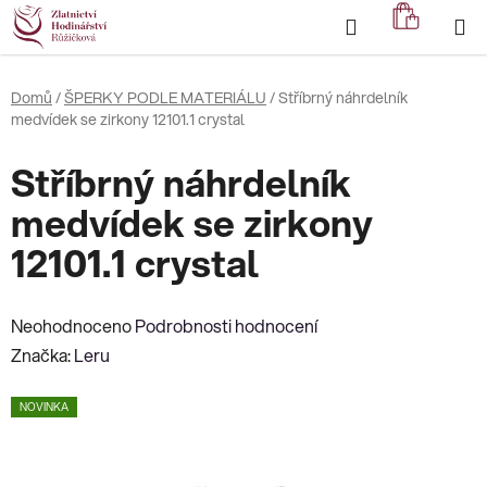
Přejít
Hledat
NÁKUP
na
KOŠÍK
obsah
Domů
/
ŠPERKY PODLE MATERIÁLU
/
Stříbrný náhrdelník
medvídek se zirkony 12101.1 crystal
Stříbrný náhrdelník
medvídek se zirkony
12101.1 crystal
Průměrné
Neohodnoceno
Podrobnosti hodnocení
hodnocení
Značka:
Leru
produktu
NOVINKA
je
0,0
z