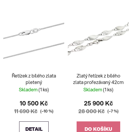
Řetízek z bílého zlata
Zlatý řetízek z bílého
pletený
zlata prořezávaný 42cm
Skladem
(1 ks)
Skladem
(1 ks)
10 500 Kč
25 900 Kč
11 690 Kč
28 000 Kč
(–10 %)
(–7 %)
DETAIL
DO KOŠÍKU