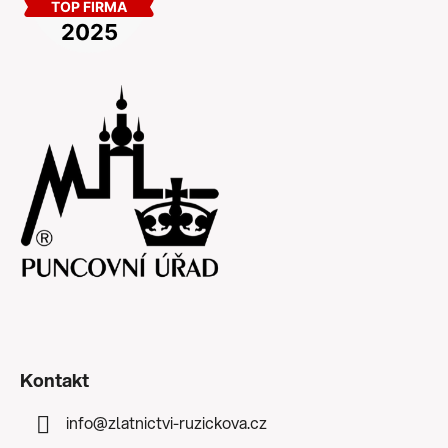
Kontakt
info
@
zlatnictvi-ruzickova.cz