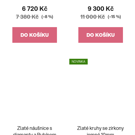
6 720 Kč
9 300 Kč
7 380 Kč
11 000 Kč
(–8 %)
(–15 %)
DO KOŠÍKU
DO KOŠÍKU
NOVINKA
Zlaté náušnice s
Zlaté kruhy se zirkony
diamanty a Rubínem
jemné 10mm