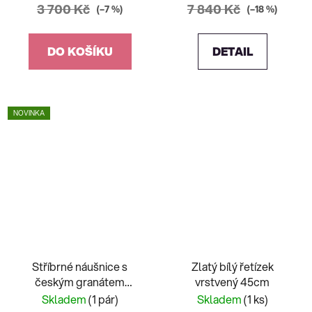
3 700 Kč
7 840 Kč
(–7 %)
(–18 %)
DO KOŠÍKU
DETAIL
NOVINKA
Stříbrné náušnice s
Zlatý bílý řetízek
českým granátem
vrstvený 45cm
hrozno
Skladem
(1 pár)
Skladem
(1 ks)