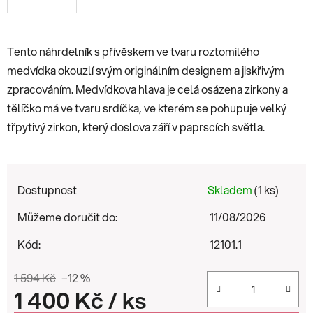
Tento náhrdelník s přívěskem ve tvaru roztomilého
medvídka okouzlí svým originálním designem a jiskřivým
zpracováním. Medvídkova hlava je celá osázena zirkony a
tělíčko má ve tvaru srdíčka, ve kterém se pohupuje velký
třpytivý
zirkon
, který doslova září v paprscích světla.
Dostupnost
Skladem
(1 ks)
Můžeme doručit do:
11/08/2026
Kód:
12101.1
1 594 Kč
–12 %
1 400 Kč
/ ks