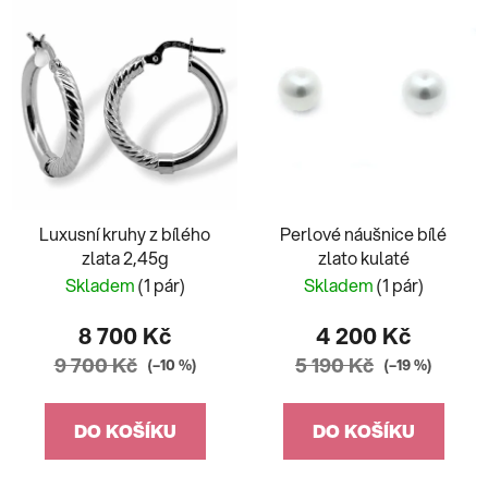
Luxusní kruhy z bílého
Perlové náušnice bílé
zlata 2,45g
zlato kulaté
Skladem
(1 pár)
Skladem
(1 pár)
8 700 Kč
4 200 Kč
9 700 Kč
5 190 Kč
(–10 %)
(–19 %)
DO KOŠÍKU
DO KOŠÍKU