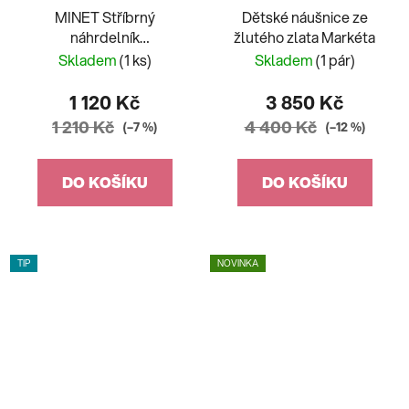
MINET Stříbrný
Dětské náušnice ze
náhrdelník
žlutého zlata Markéta
NEKONEČNO s bílými
Skladem
(1 ks)
Skladem
(1 pár)
zirkony
JMAN0076SN45
1 120 Kč
3 850 Kč
1 210 Kč
4 400 Kč
(–7 %)
(–12 %)
DO KOŠÍKU
DO KOŠÍKU
TIP
NOVINKA