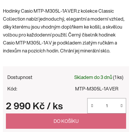
Hodinky Casio MTP-M305L-1AVER z kolekce Classic
Collection nabízí jednoduchý, elegantní a moderní vzhled,
díky kterému jsou vhodným doplňkem ke košili, a skvělou
volbou pro každodenní použití. Černý číselník hodinek
Casio MTP M305L-1AV je podkladem zlatým ručkám a
indexům na pozicích hodin. Chrání jej minerální sklo.
Dostupnost
Skladem do 3 dnů
(1 ks)
Kód:
MTP-M305L-1AVER
2 990 Kč
/ ks
Měrná cena:
DO KOŠÍKU