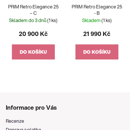
PRIM Retro Elegance 25
PRIM Retro Elegance 25
– C
- B
Skladem do 3 dnů
(1 ks)
Skladem
(1 ks)
20 900 Kč
21 990 Kč
DO KOŠÍKU
DO KOŠÍKU
Z
á
Informace pro Vás
p
a
Recenze
t
Doprava a platba