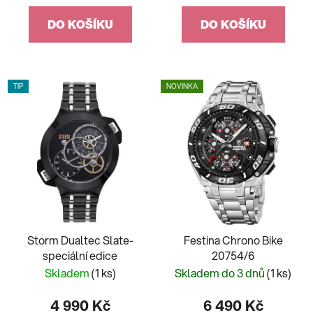
DO KOŠÍKU
DO KOŠÍKU
TIP
NOVINKA
Storm Dualtec Slate-
Festina Chrono Bike
speciální edice
20754/6
Skladem
(1 ks)
Skladem do 3 dnů
(1 ks)
4 990 Kč
6 490 Kč