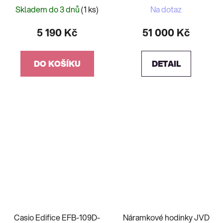
1AER
10ATM CC4074-61W
Skladem do 3 dnů
(1 ks)
Na dotaz
5 190 Kč
51 000 Kč
DO KOŠÍKU
DETAIL
Casio Edifice EFB-109D-
Náramkové hodinky JVD