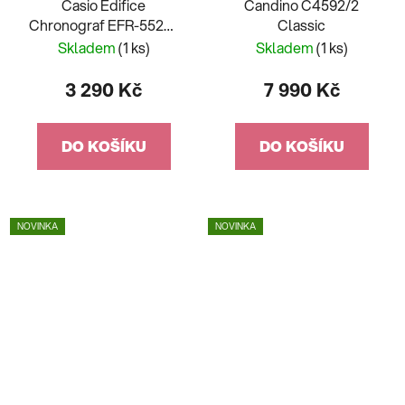
Casio Edifice
Candino C4592/2
Chronograf EFR-552D-
Classic
2AVUEF
Skladem
(1 ks)
Skladem
(1 ks)
3 290 Kč
7 990 Kč
DO KOŠÍKU
DO KOŠÍKU
NOVINKA
NOVINKA