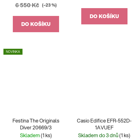
6 550 Kč
(–23 %)
DO KOŠÍKU
DO KOŠÍKU
NOVINKA
Festina The Originals
Casio Edifice EFR-552D-
Diver 20669/3
1AVUEF
Skladem
(1 ks)
Skladem do 3 dnů
(1 ks)