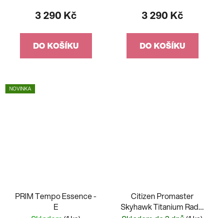
3 290 Kč
3 290 Kč
DO KOŠÍKU
DO KOŠÍKU
NOVINKA
PRIM Tempo Essence -
Citizen Promaster
E
Skyhawk Titanium Radio
Controlled JY8100-80L