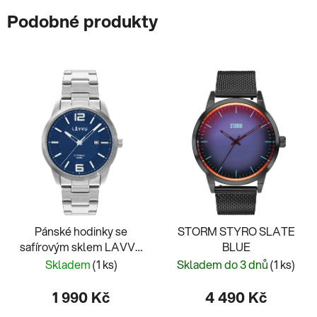
Podobné produkty
Pánské hodinky se
STORM STYRO SLATE
safírovým sklem LAVVU
BLUE
DYKKER Blue LWM0191
Skladem
(1 ks)
Skladem do 3 dnů
(1 ks)
1 990 Kč
4 490 Kč