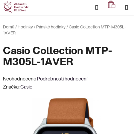
Přejít
Hledat
NÁKUP
na
KOŠÍK
obsah
Domů
/
Hodinky
/
Pánské hodinky
/
Casio Collection MTP-M305L-
1AVER
Casio Collection MTP-
M305L-1AVER
Průměrné
Neohodnoceno
Podrobnosti hodnocení
hodnocení
Značka:
Casio
produktu
je
0,0
z
5