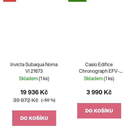
Invicta Subaqua Noma
Casio Edifice
VI 21673
Chronograph EFV-
640DC-3AVUEF
Skladem
(1 ks)
Skladem
(1 ks)
19 936 Kč
3 990 Kč
39 872 Kč
(–50 %)
DO KOŠÍKU
DO KOŠÍKU