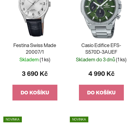
Festina Swiss Made
Casio Edifice EFS-
20007/1
S570D-3AUEF
Skladem
(1 ks)
Skladem do 3 dnů
(1 ks)
3 690 Kč
4 990 Kč
DO KOŠÍKU
DO KOŠÍKU
NOVINKA
NOVINKA