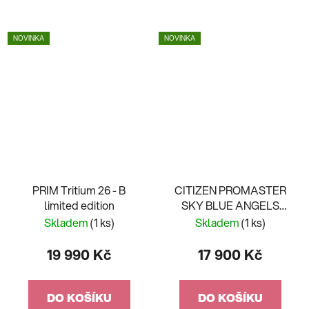
NOVINKA
NOVINKA
PRIM Tritium 26 - B
CITIZEN PROMASTER
limited edition
SKY BLUE ANGELS
JY8078-52L
Skladem
(1 ks)
Skladem
(1 ks)
19 990 Kč
17 900 Kč
DO KOŠÍKU
DO KOŠÍKU