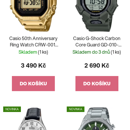
Casio 50th Anniversary
Casio G-Shock Carbon
Ring Watch CRW-001-
Core Guard GD-010-
9ER
3ER
Skladem
(1 ks)
Skladem do 3 dnů
(1 ks)
3 490 Kč
2 690 Kč
DO KOŠÍKU
DO KOŠÍKU
NOVINKA
NOVINKA