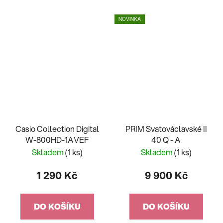
NOVINKA
Casio Collection Digital
PRIM Svatováclavské II
W-800HD-1AVEF
40 Q - A
Skladem
(1 ks)
Skladem
(1 ks)
1 290 Kč
9 900 Kč
DO KOŠÍKU
DO KOŠÍKU