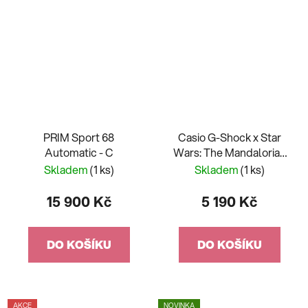
PRIM Sport 68
Casio G-Shock x Star
Automatic - C
Wars: The Mandalorian
and Grogu GM-2100-
Skladem
(1 ks)
Skladem
(1 ks)
1AER-MAN
15 900 Kč
5 190 Kč
DO KOŠÍKU
DO KOŠÍKU
AKCE
NOVINKA