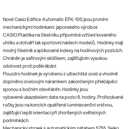
Nové Casio Edifice Automatic EFK-100 jsou prvními
mechanickými hodinkami japonského výrobce
CASIO.Plastika na číselníku připomíná vzhled kovaného
uhlíku a dotváří tak sportovní nádech modelů. Hodinky mají
modrý číselník a aplikované indexy na hodinových pozicích.
Chráněn je safírovým sklíčkem, zajišťujícím vysokou
odolnost proti poškrábání.
Pouzdro hodinek je vyrobeno z ušlechtilé oceli a vhodně
doplněno ocelovým náramkem zakončeným překlápěcí
sponou s bočním otevíráním. Hodinky jsou
vybavené ukazatelem data na pozici 6. hodiny. Prořezávané
ručky jsou na koncích opatřené luminiscenční vrstvou,
zajišťující lepší orientaci při zhoršených světelných
podmínkách.
Mechanický strojek s automatickým nátahem 5755 Seiko