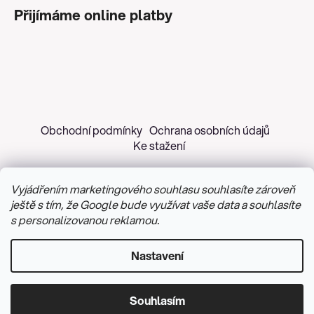
Přijímáme online platby
Obchodní podmínky
Ochrana osobních údajů
Ke stažení
Vyjádřením marketingového souhlasu souhlasíte zároveň
ještě s tím, že Google bude využívat vaše data a souhlasíte
s personalizovanou reklamou.
Copyright 2026
Z&H Růžičková
. Všechna práva
vyhrazena.
Upravit nastavení cookies
Nastavení
Vytvořil Shoptet
&
PekneWeby
Souhlasím