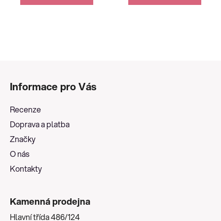
Z
á
Informace pro Vás
p
a
Recenze
t
Doprava a platba
í
Značky
O nás
Kontakty
Kamenná prodejna
Hlavní třída 486/124