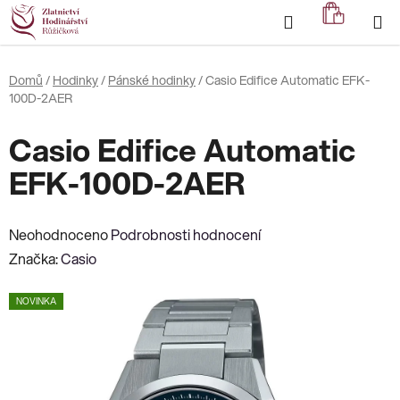
Přejít
Hledat
NÁKUP
na
KOŠÍK
obsah
Domů
/
Hodinky
/
Pánské hodinky
/
Casio Edifice Automatic EFK-
100D-2AER
Casio Edifice Automatic
EFK-100D-2AER
Průměrné
Neohodnoceno
Podrobnosti hodnocení
hodnocení
Značka:
Casio
produktu
NOVINKA
je
0,0
z
5