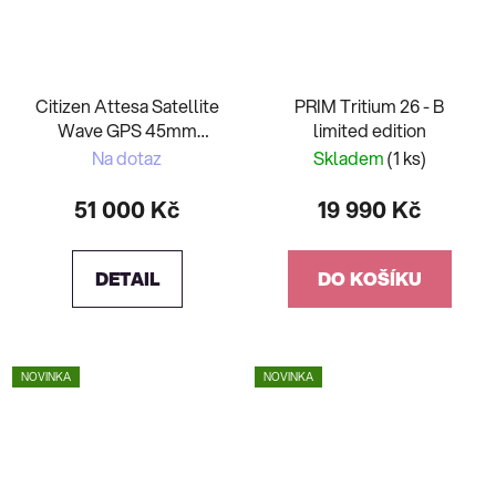
Citizen Attesa Satellite
PRIM Tritium 26 - B
Wave GPS 45mm
limited edition
10ATM CC4074-61W
Na dotaz
Skladem
(1 ks)
51 000 Kč
19 990 Kč
DETAIL
DO KOŠÍKU
NOVINKA
NOVINKA