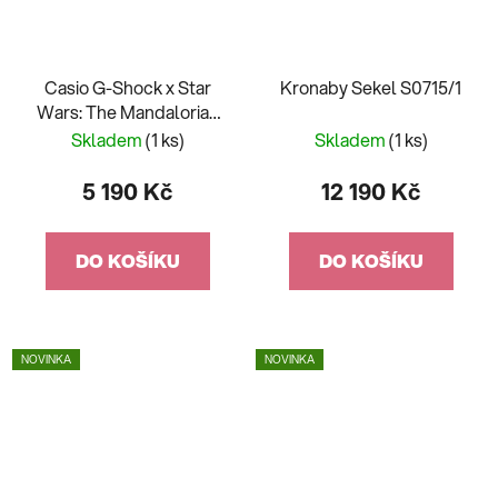
Casio G-Shock x Star
Kronaby Sekel S0715/1
Wars: The Mandalorian
and Grogu GM-2100-
Skladem
(1 ks)
Skladem
(1 ks)
1AER-MAN
5 190 Kč
12 190 Kč
DO KOŠÍKU
DO KOŠÍKU
NOVINKA
NOVINKA