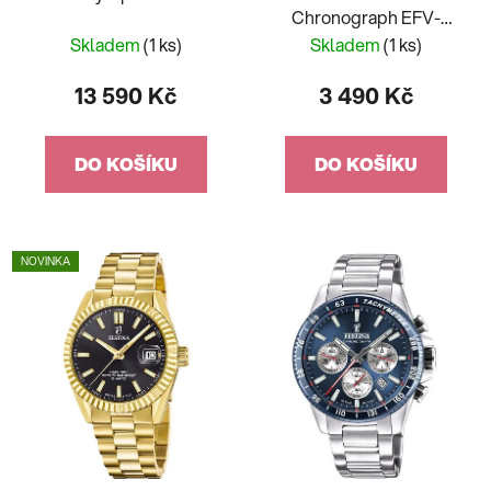
Chronograph EFV-
540DC-1CVUEF
Skladem
(1 ks)
Skladem
(1 ks)
13 590 Kč
3 490 Kč
DO KOŠÍKU
DO KOŠÍKU
NOVINKA