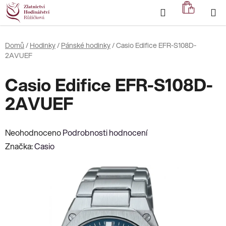
Přejít
Hledat
NÁKUP
na
KOŠÍK
obsah
Domů
/
Hodinky
/
Pánské hodinky
/
Casio Edifice EFR-S108D-
2AVUEF
Casio Edifice EFR-S108D-
2AVUEF
Průměrné
Neohodnoceno
Podrobnosti hodnocení
hodnocení
Značka:
Casio
produktu
je
0,0
z
5