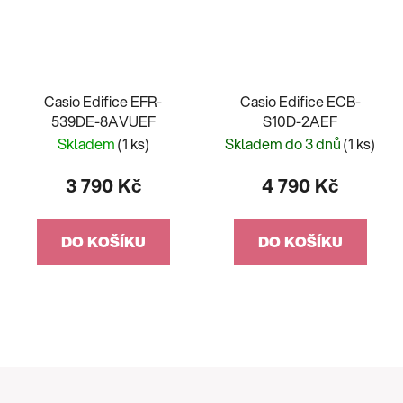
Casio Edifice EFR-
Casio Edifice ECB-
539DE-8AVUEF
S10D-2AEF
Skladem
(1 ks)
Skladem do 3 dnů
(1 ks)
3 790 Kč
4 790 Kč
DO KOŠÍKU
DO KOŠÍKU
Z
á