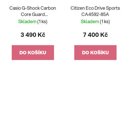
Casio G-Shock Carbon
Citizen Eco Drive Sports
Core Guard
CA4592-85A
Camouflage Series GA-
Skladem
(1 ks)
Skladem
(1 ks)
2100CM-8AER
3 490 Kč
7 400 Kč
DO KOŠÍKU
DO KOŠÍKU