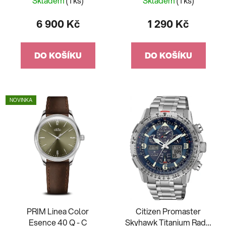
Skladem
(1 ks)
Skladem
(1 ks)
6 900 Kč
1 290 Kč
DO KOŠÍKU
DO KOŠÍKU
NOVINKA
PRIM Linea Color
Citizen Promaster
Esence 40 Q - C
Skyhawk Titanium Radio