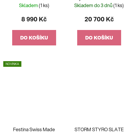
Controlled JY8100-80L
Skladem
(1 ks)
Skladem do 3 dnů
(1 ks)
8 990 Kč
20 700 Kč
DO KOŠÍKU
DO KOŠÍKU
NOVINKA
Festina Swiss Made
STORM STYRO SLATE