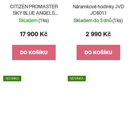
CITIZEN PROMASTER
Náramkové hodinky JVD
SKY BLUE ANGELS
JC601.1
JY8078-52L
Skladem
(1 ks)
Skladem do 3 dnů
(1 ks)
17 900 Kč
2 990 Kč
DO KOŠÍKU
DO KOŠÍKU
NOVINKA
NOVINKA