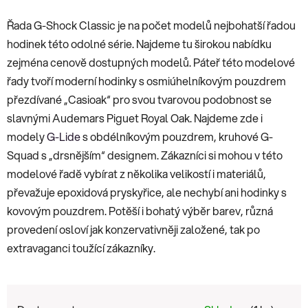
Řada G-Shock Classic je na počet modelů nejbohatší řadou
hodinek této odolné série. Najdeme tu širokou nabídku
zejména cenově dostupných modelů. Páteř této modelové
řady tvoří moderní hodinky s osmiúhelníkovým pouzdrem
přezdívané „Casioak“ pro svou tvarovou podobnost se
slavnými Audemars Piguet Royal Oak. Najdeme zde i
modely
G-Lide
s obdélníkovým pouzdrem, kruhové G-
Squad s „drsnějším“ designem. Zákazníci si mohou v této
modelové řadě vybírat z několika velikostí i materiálů,
převažuje epoxidová pryskyřice, ale nechybí ani hodinky s
kovovým pouzdrem. Potěší i bohatý výběr barev, různá
provedení osloví jak konzervativněji založené, tak po
extravaganci toužící zákazníky.