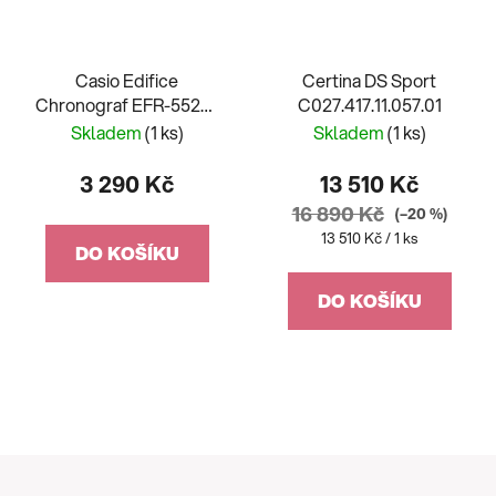
Casio Edifice
Certina DS Sport
Chronograf EFR-552D-
C027.417.11.057.01
2AVUEF
Skladem
(1 ks)
Skladem
(1 ks)
3 290 Kč
13 510 Kč
16 890 Kč
(–20 %)
Měrná
13 510 Kč / 1 ks
DO KOŠÍKU
cena:
DO KOŠÍKU
Z