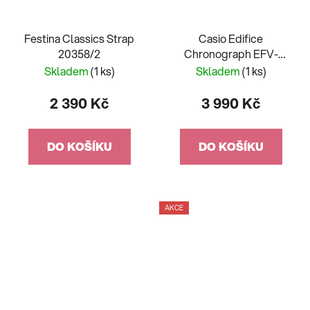
Festina Classics Strap
Casio Edifice
20358/2
Chronograph EFV-
640DC-3AVUEF
Skladem
(1 ks)
Skladem
(1 ks)
2 390 Kč
3 990 Kč
DO KOŠÍKU
DO KOŠÍKU
AKCE