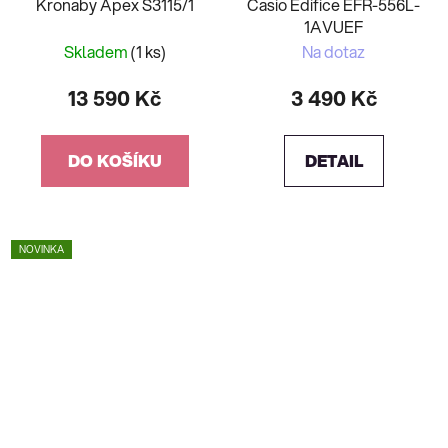
Kronaby Apex S3115/1
Casio Edifice EFR-556L-
1AVUEF
Skladem
(1 ks)
Na dotaz
13 590 Kč
3 490 Kč
DO KOŠÍKU
DETAIL
NOVINKA