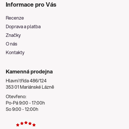
á
Informace pro Vás
p
a
Recenze
t
Doprava a platba
í
Značky
O nás
Kontakty
Kamenná prodejna
Hlavní třída 486/124
353 01 Mariánské Lázně
Otevřeno:
Po-Pá 9:00 - 17:00h
So 9:00 - 12:00h