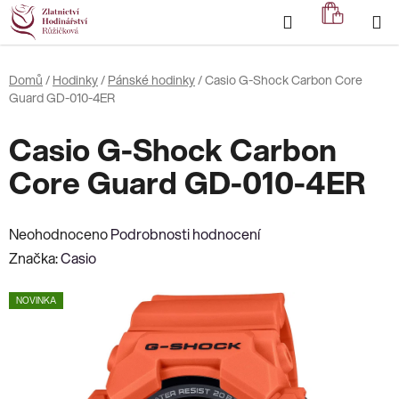
Přejít
Hledat
NÁKUP
na
KOŠÍK
obsah
Domů
/
Hodinky
/
Pánské hodinky
/
Casio G-Shock Carbon Core
Guard GD-010-4ER
Casio G-Shock Carbon
Core Guard GD-010-4ER
Průměrné
Neohodnoceno
Podrobnosti hodnocení
hodnocení
Značka:
Casio
produktu
NOVINKA
je
0,0
z
5