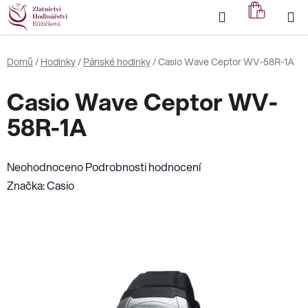
Přejít
Hledat
NÁKUP
na
KOŠÍK
obsah
Domů
/
Hodinky
/
Pánské hodinky
/
Casio Wave Ceptor WV-58R-1A
Casio Wave Ceptor WV-
58R-1A
Průměrné
Neohodnoceno
Podrobnosti hodnocení
hodnocení
Značka:
Casio
produktu
je
0,0
z
5
hvězdiček.