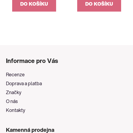
DO KOŠÍKU
DO KOŠÍKU
Z
á
Informace pro Vás
p
a
Recenze
t
Doprava a platba
í
Značky
O nás
Kontakty
Kamenná prodejna