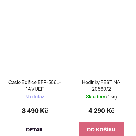
Casio Edifice EFR-556L-
Hodinky FESTINA
1AVUEF
20560/2
Na dotaz
Skladem
(1 ks)
3 490 Kč
4 290 Kč
DETAIL
DO KOŠÍKU