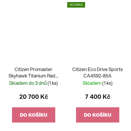
NOVINKA
Citizen Promaster
Citizen Eco Drive Sports
Skyhawk Titanium Radio
CA4592-85A
Controlled JY8100-80L
Skladem do 3 dnů
(1 ks)
Skladem
(1 ks)
20 700 Kč
7 400 Kč
DO KOŠÍKU
DO KOŠÍKU