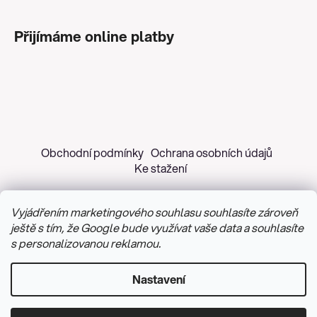
Přijímáme online platby
Obchodní podmínky
Ochrana osobních údajů
Ke stažení
Vyjádřením marketingového souhlasu souhlasíte zároveň
ještě s tím, že Google bude využívat vaše data a souhlasíte
s personalizovanou reklamou.
Copyright 2026
Z&H Růžičková
. Všechna práva
vyhrazena.
Upravit nastavení cookies
Nastavení
Vytvořil Shoptet
&
PekneWeby