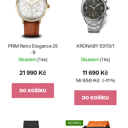
PRIM Retro Elegance 25
KRONABY S3113/1
- B
Skladem
(1 ks)
Skladem
(1 ks)
21 990 Kč
11 690 Kč
14 950 Kč
(–21 %)
DO KOŠÍKU
DO KOŠÍKU
NOVINKA