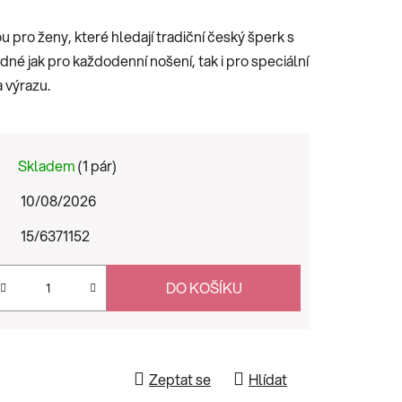
u pro ženy, které hledají tradiční český šperk s
 jak pro každodenní nošení, tak i pro speciální
a výrazu.
Skladem
(1 pár)
10/08/2026
15/6371152
DO KOŠÍKU
Zeptat se
Hlídat