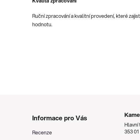
Kvalita zpracování
Ruční zpracování a kvalitní provedení, které zaji
hodnotu.
Z
á
Kame
Informace pro Vás
p
Hlavní 
a
353 01
Recenze
t