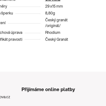
měry
29 x15 mm
 šperku
8,80g
Český granát
ení
/originál/
chová úprava
Rhodium
fikát pravosti
Český Granát
Přijímáme online platby
kova.cz