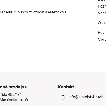
Roz
stí šperku dlouhou životnost a estetickou
Váha
Osaz
Povr
Certi
nná prodejna
Kontakt
třída 486/124
info
@
zlatnictvi-ruzic
 Mariánské Lázně