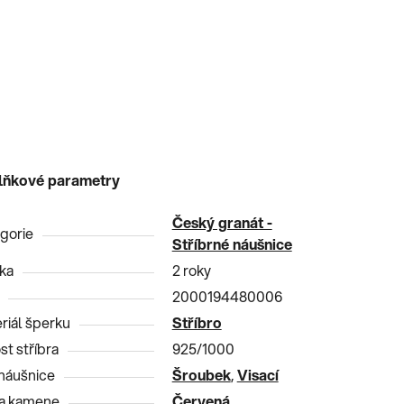
lňkové parametry
Český granát -
gorie
Stříbrné náušnice
ka
2 roky
2000194480006
riál šperku
Stříbro
st stříbra
925/1000
náušnice
Šroubek
,
Visací
a kamene
Červená