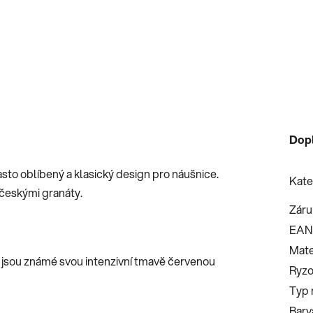
Dop
asto oblíbený a klasický design pro náušnice.
Kate
 českými granáty.
Záru
EAN
Mate
 jsou známé svou intenzivní tmavě červenou
Ryzo
Typ 
Barv