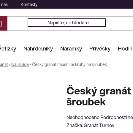
 nás
Kontakty
Řetízky
Náhrdelníky
Náramky
Přívěsky
Hodin
anát
/
Náušnice
/
Český granát náušnice kruhy na šroubek
Český granát
šroubek
Průměrné
Neohodnoceno
Podrobnosti h
hodnocení
Značka:
Granát Turnov
produktu