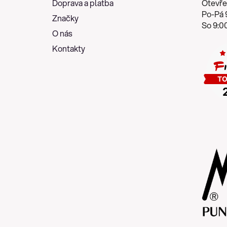
Doprava a platba
Otevře
í
Po-Pá 9
Značky
So 9:00
O nás
Kontakty