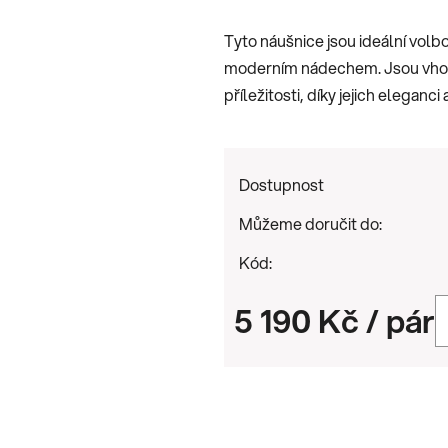
je
Tyto náušnice jsou ideální volbo
0,0
moderním nádechem. Jsou vhodné
z
příležitosti, díky jejich eleganci 
5
hvězdiček.
Dostupnost
Můžeme doručit do:
Kód:
5 190 Kč
/ pár
Měrná cena: