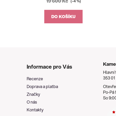
19 600 Kč
(–4 %)
DO KOŠÍKU
Z
á
Kame
Informace pro Vás
p
Hlavní 
a
353 01
Recenze
t
Doprava a platba
Otevře
í
Po-Pá 9
Značky
So 9:00
O nás
Kontakty