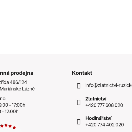
nná prodejna
Kontakt
třída 486/124
info
@
zlatnictvi-ruzic
 Mariánské Lázně
no:
Zlatnictví
:00 - 17:00h
+420 777 608 020
 - 12:00h
Hodinářství
+420 774 402 020