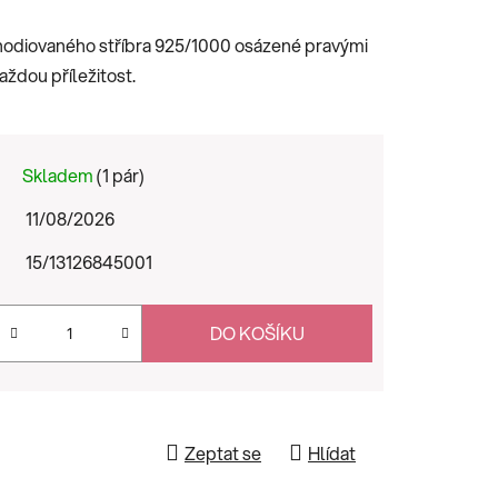
hodiovaného stříbra 925/1000 osázené pravými
ždou příležitost.
Skladem
(1 pár)
11/08/2026
15/13126845001
DO KOŠÍKU
Zeptat se
Hlídat