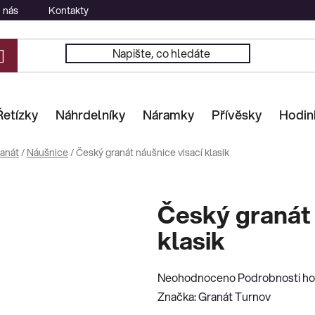
 nás
Kontakty
Řetízky
Náhrdelníky
Náramky
Přívěsky
Hodin
anát
/
Náušnice
/
Český granát náušnice visací klasik
Český granát 
klasik
Průměrné
Neohodnoceno
Podrobnosti h
hodnocení
Značka:
Granát Turnov
produktu