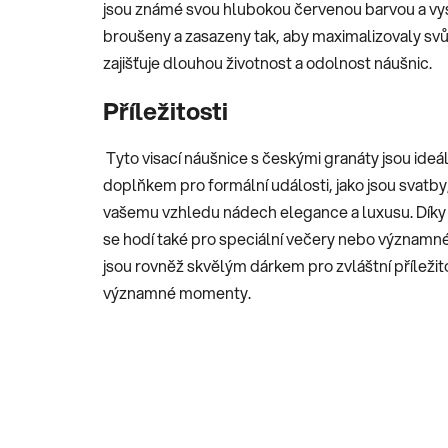
jsou známé svou hlubokou červenou barvou a vys
broušeny a zasazeny tak, aby maximalizovaly svůj 
zajišťuje dlouhou životnost a odolnost náušnic.
Příležitosti
Tyto visací náušnice s českými granáty jsou ideál
doplňkem pro formální události, jako jsou svatb
vašemu vzhledu nádech elegance a luxusu. Dí
se hodí také pro speciální večery nebo významné
jsou rovněž skvělým dárkem pro zvláštní příležitos
významné momenty.