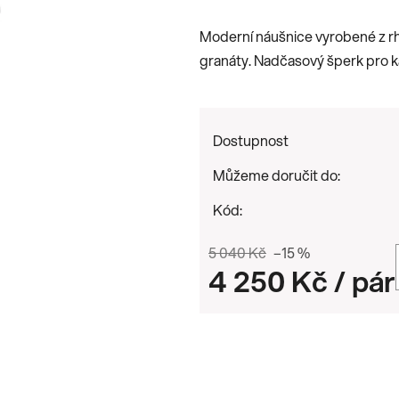
je
Moderní náušnice vyrobené z r
0,0
granáty. Nadčasový šperk pro ka
z
5
hvězdiček.
Dostupnost
Můžeme doručit do:
Kód:
5 040 Kč
–15 %
4 250 Kč
/ pár
Měrná cena: