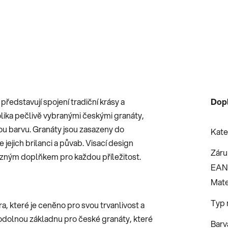
představují spojení tradiční krásy a
Dop
ika pečlivě vybranými českými granáty,
nou barvu. Granáty jsou zasazeny do
Kate
jejich brilanci a půvab. Visací design
Záru
razným doplňkem pro každou příležitost.
EAN
Mate
Typ 
a, které je ceněno pro svou trvanlivost a
 odolnou základnu pro české granáty, které
Barv