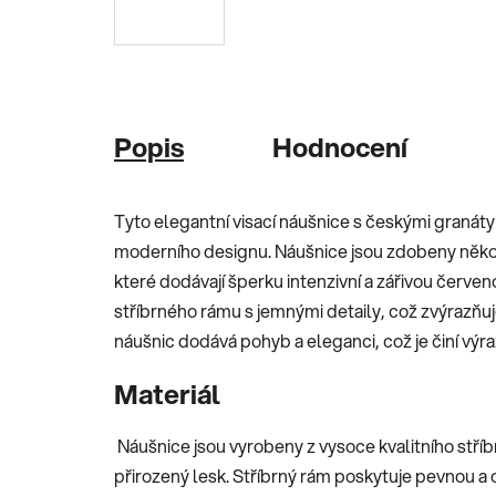
Popis
Hodnocení
Tyto elegantní visací náušnice s českými granáty 
moderního designu. Náušnice jsou zdobeny někol
které dodávají šperku intenzivní a zářivou červe
stříbrného rámu s jemnými detaily, což zvýrazňuje 
náušnic dodává pohyb a eleganci, což je činí vý
Materiál
Náušnice jsou vyrobeny z vysoce kvalitního stříbr
přirozený lesk. Stříbrný rám poskytuje pevnou a