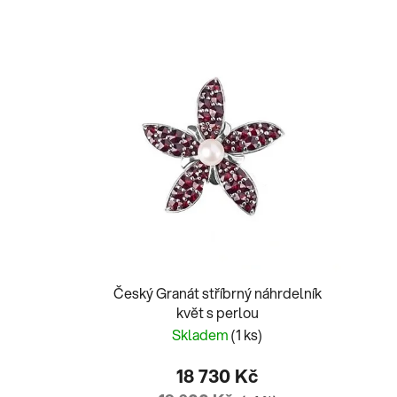
Český Granát stříbrný náhrdelník
květ s perlou
Skladem
(1 ks)
18 730 Kč