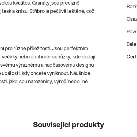
okou kvalitou. Granáty jsou precizně
Roz
lesk a krásu. Stříbro je pečlivě leštěné, což
Osaz
Povr
Bale
ní pro různé příležitosti. Jsou perfektním
y, večírky nebo obchodní schůzky, kde dodají
Certi
ky svému výraznému a nadčasovému designu
 události, kdy chcete vyniknout. Náušnice
ti, jako jsou narozeniny, výročí nebo jiné
Související produkty