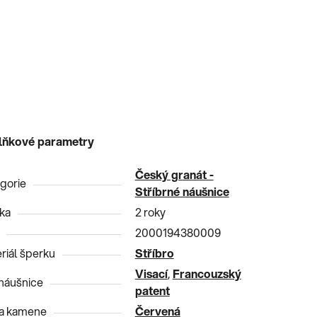
lňkové parametry
Český granát -
gorie
Stříbrné náušnice
ka
2 roky
2000194380009
riál šperku
Stříbro
Visací
,
Francouzský
náušnice
patent
a kamene
Červená