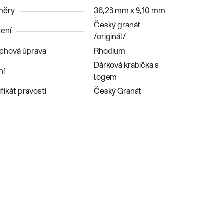
měry
36,26 mm x 9,10 mm
Český granát
ení
/originál/
chová úprava
Rhodium
Dárková krabička s
ní
logem
fikát pravosti
Český Granát