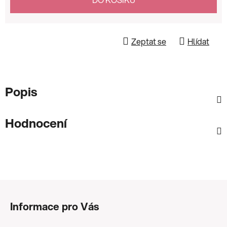
Zeptat se
Hlídat
Popis
Hodnocení
Z
á
Informace pro Vás
p
a