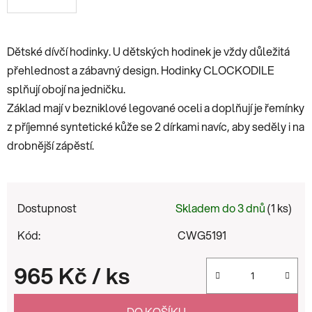
Dětské dívčí hodinky. U dětských hodinek je vždy důležitá
přehlednost a zábavný design. Hodinky CLOCKODILE
splňují obojí na jedničku.
Základ mají v bezniklové legované oceli a doplňují je řemínky
z příjemné syntetické kůže se 2 dírkami navíc, aby seděly i na
drobnější zápěstí.
Dostupnost
Skladem do 3 dnů
(1 ks)
Kód:
CWG5191
965 Kč
/ ks
Měrná cena:
DO KOŠÍKU