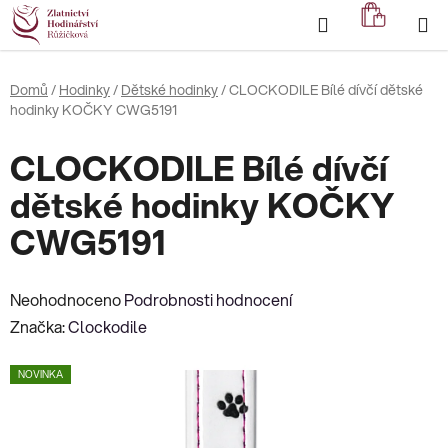
Přejít
Hledat
NÁKUP
na
KOŠÍK
obsah
Domů
/
Hodinky
/
Dětské hodinky
/
CLOCKODILE Bílé dívčí dětské
hodinky KOČKY CWG5191
CLOCKODILE Bílé dívčí
dětské hodinky KOČKY
CWG5191
Průměrné
Neohodnoceno
Podrobnosti hodnocení
hodnocení
Značka:
Clockodile
produktu
NOVINKA
je
0,0
z