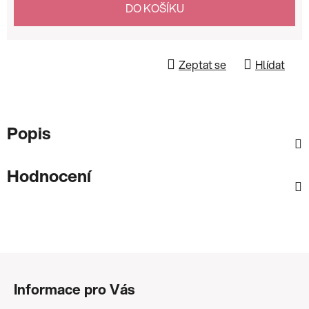
DO KOŠÍKU
Zeptat se
Hlídat
Popis
Hodnocení
Z
á
Informace pro Vás
p