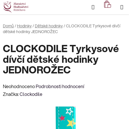
Přejít
Hledat
NÁKUP
na
KOŠÍK
obsah
Domů
/
Hodinky
/
Dětské hodinky
/
CLOCKODILE Tyrkysové dívčí
dětské hodinky JEDNOROŽEC
CLOCKODILE Tyrkysové
dívčí dětské hodinky
JEDNOROŽEC
Průměrné
Neohodnoceno
Podrobnosti hodnocení
hodnocení
Značka:
Clockodile
produktu
je
0,0
z