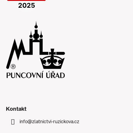
Kontakt
info
@
zlatnictvi-ruzickova.cz