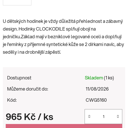
U dětských hodinek je vždy důležitá přehlednost a zábavný
design. Hodinky CLOCKODILE splňují obojí na
jedničku.Základ mají v bezniklové legované oceli a doplňují
je řemínky z příjemné syntetické kůže se 2 dírkami navíc, aby
seděly i na drobnější zápěstí.
Dostupnost
Skladem
(1 ks)
Můžeme doručit do:
11/08/2026
Kód:
CWG5160
965 Kč
/ ks
Měrná cena: