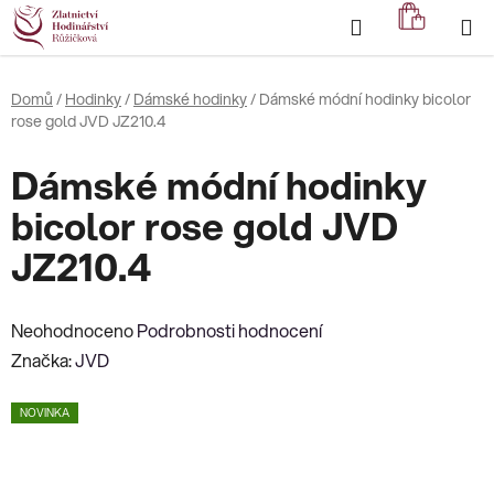
Přejít
Hledat
NÁKUP
na
KOŠÍK
obsah
Domů
/
Hodinky
/
Dámské hodinky
/
Dámské módní hodinky bicolor
rose gold JVD JZ210.4
Dámské módní hodinky
bicolor rose gold JVD
JZ210.4
Průměrné
Neohodnoceno
Podrobnosti hodnocení
hodnocení
Značka:
JVD
produktu
NOVINKA
je
0,0
z