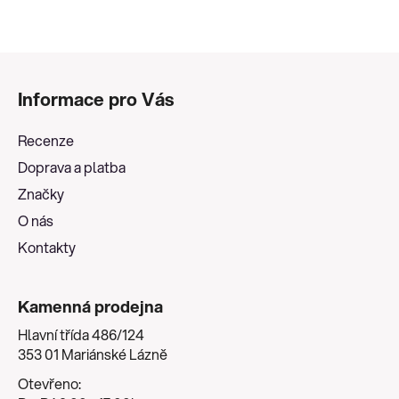
Z
á
Informace pro Vás
p
a
Recenze
t
Doprava a platba
í
Značky
O nás
Kontakty
Kamenná prodejna
Hlavní třída 486/124
353 01 Mariánské Lázně
Otevřeno: