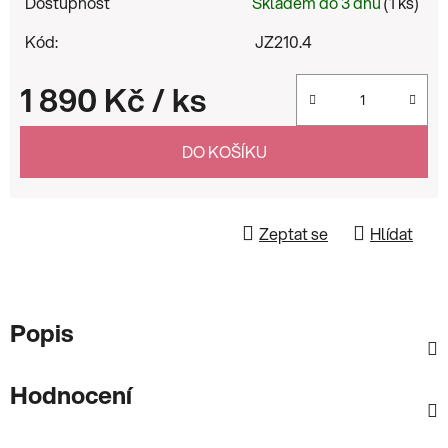
Dostupnost
Skladem do 3 dnů
(1 ks)
Kód:
JZ210.4
1 890 Kč
/ ks
Měrná cena:
DO KOŠÍKU
Zeptat se
Hlídat
Popis
Hodnocení