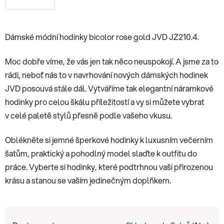
Dámské módní hodinky bicolor rose gold JVD JZ210.4.
Moc dobře víme, že vás jen tak něco neuspokojí. A jsme za to
rádi, neboť nás to v navrhování nových dámských hodinek
JVD posouvá stále dál. Vytváříme tak elegantní náramkové
hodinky pro celou škálu příležitostí a vy si můžete vybrat
v celé paletě stylů přesně podle vašeho vkusu.
Oblékněte si jemné šperkové hodinky k luxusním večerním
šatům, praktický a pohodlný model slaďte k outfitu do
práce. Vyberte si hodinky, které podtrhnou vaši přirozenou
krásu a stanou se vaším jedinečným doplňkem.