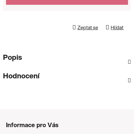
Zeptat se
Hlídat
Popis
Hodnocení
Z
á
Informace pro Vás
p