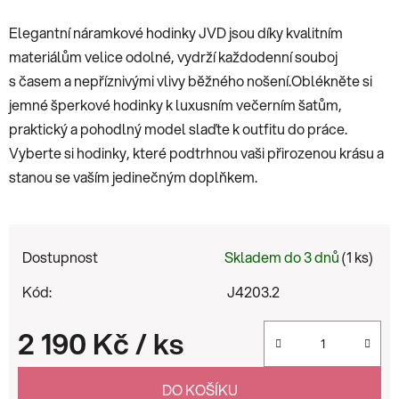
Elegantní náramkové hodinky JVD jsou díky kvalitním
materiálům velice odolné, vydrží každodenní souboj
s časem a nepříznivými vlivy běžného nošení.
Oblékněte si
jemné šperkové hodinky k luxusním večerním šatům,
praktický a pohodlný model slaďte k outfitu do práce.
Vyberte si hodinky, které podtrhnou vaši přirozenou krásu a
stanou se vaším jedinečným doplňkem.
Dostupnost
Skladem do 3 dnů
(1 ks)
Kód:
J4203.2
2 190 Kč
/ ks
Měrná cena:
DO KOŠÍKU