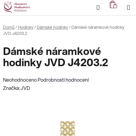
Přejít
Hledat
NÁKUP
na
KOŠÍK
obsah
Domů
/
Hodinky
/
Dámské hodinky
/
Dámské náramkové hodinky
JVD J4203.2
Dámské náramkové
hodinky JVD J4203.2
Průměrné
Neohodnoceno
Podrobnosti hodnocení
hodnocení
Značka:
JVD
produktu
je
0,0
z
5