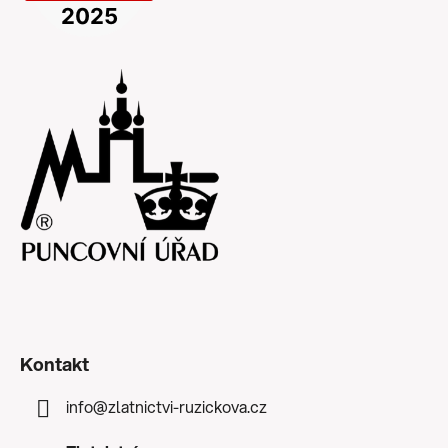
Kontakt
info
@
zlatnictvi-ruzickova.cz