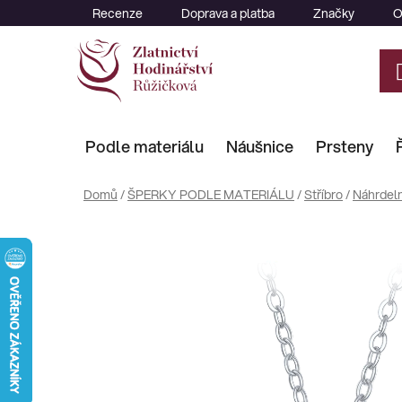
Přejít
Recenze
Doprava a platba
Značky
O
na
obsah
Podle materiálu
Náušnice
Prsteny
Domů
/
ŠPERKY PODLE MATERIÁLU
/
Stříbro
/
Náhrdeln