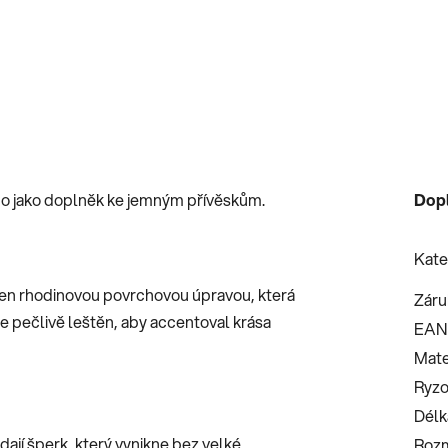
bo jako doplněk ke jemným přívěskům.
Dop
Kate
třen rhodinovou povrchovou úpravou, která
Záru
h je pečlivě leštěn, aby accentoval krása
EAN
Mate
Ryzo
Délk
dají šperk, který vynikne bez velké
Roz