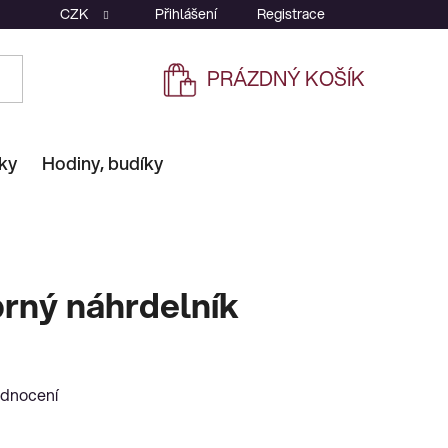
CZK
Přihlášení
Registrace
PRÁZDNÝ KOŠÍK
NÁKUPNÍ
KOŠÍK
ky
Hodiny, budíky
brný náhrdelník
odnocení