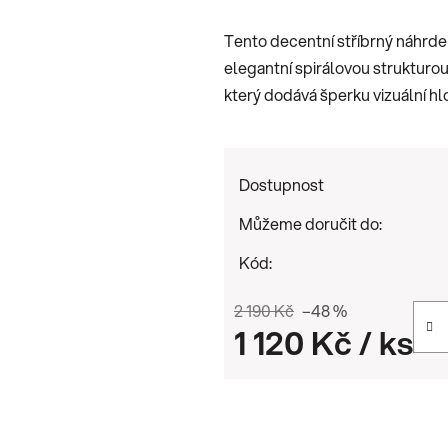
je
Tento decentní stříbrný náhrde
0,0
elegantní spirálovou strukturou
z
který dodává šperku vizuální hl
5
hvězdiček.
Dostupnost
Můžeme doručit do:
Kód:
2 190 Kč
–48 %
1 120 Kč
/ ks
Měrná cena: