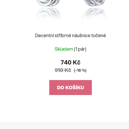
Decentní stříbrné náušnice točené
Skladem
(1 pár)
740 Kč
910 Kč
(–18 %)
DO KOŠÍKU