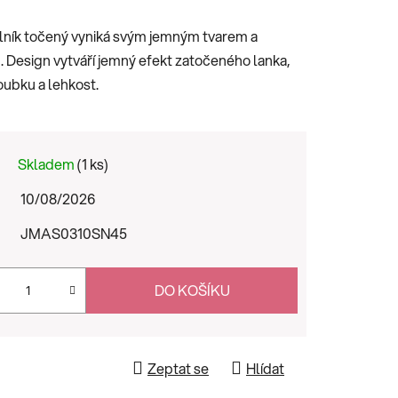
lník točený vyniká svým jemným tvarem a
. Design vytváří jemný efekt zatočeného lanka,
oubku a lehkost.
Skladem
(1 ks)
10/08/2026
JMAS0310SN45
DO KOŠÍKU
Zeptat se
Hlídat