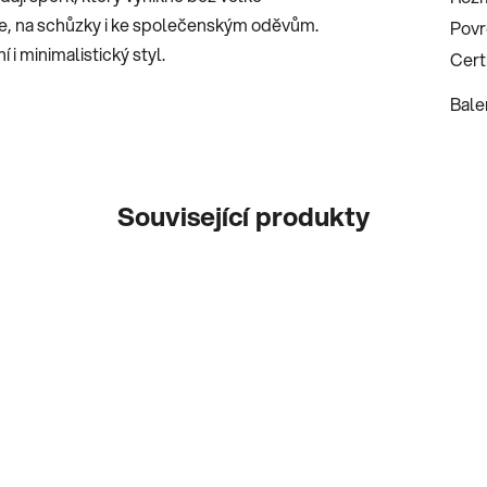
ce, na schůzky i ke společenským oděvům.
Povr
 i minimalistický styl.
Certi
Bale
Související produkty