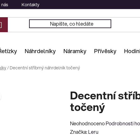
 nás
Kontakty
Řetízky
Náhrdelníky
Náramky
Přívěsky
Hodin
íky
/
Decentní stříbrný náhrdelník točený
Decentní stří
točený
Průměrné
Neohodnoceno
Podrobnosti h
hodnocení
Značka:
Leru
produktu