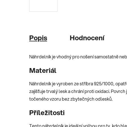
Popis
Hodnocení
Náhrdelník je vhodný pro nošení samostatně ne
Materiál
Náhrdelník je vyroben ze stříbra 925/1000, opa
zajišťuje trvalý lesk a chrání proti oxidaci. Povrc
točeného vzoru bez zbytečných odlesků.
Příležitosti
Tento náhrdelník je ideální volbou pro ty, kdo hle