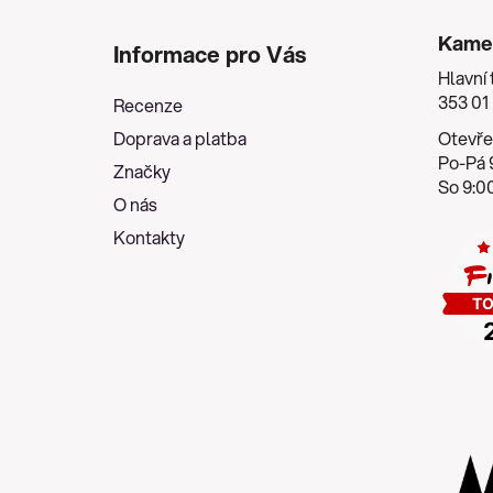
Z
á
Kame
Informace pro Vás
p
Hlavní 
a
353 01
Recenze
t
Doprava a platba
Otevře
í
Po-Pá 9
Značky
So 9:00
O nás
Kontakty