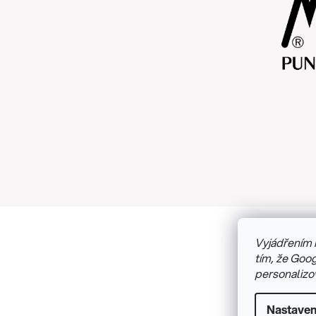
Vyjádřením 
Copyright
tím, že Goog
personalizo
Nastaven