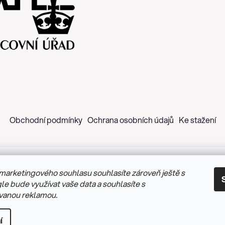
Obchodní podmínky
Ochrana osobních údajů
Ke stažení
marketingového souhlasu souhlasíte zároveň ještě s
 2026
Z&H Růžičková
. Všechna práva vyhrazena.
Upravit nastav
le bude využívat vaše data a souhlasíte s
vanou reklamou.
Vytvořil Shoptet
&
PekneWeby
í