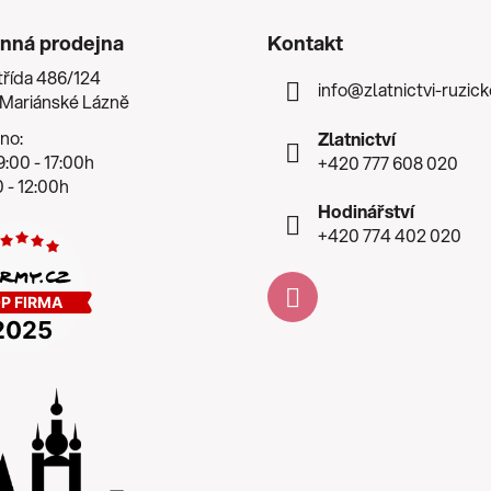
nná prodejna
Kontakt
třída 486/124
info
@
zlatnictvi-ruzic
 Mariánské Lázně
no:
Zlatnictví
:00 - 17:00h
+420 777 608 020
 - 12:00h
Hodinářství
+420 774 402 020