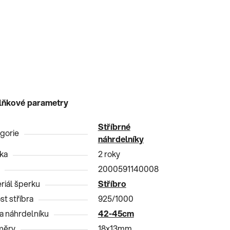
lňkové parametry
Stříbrné
gorie
náhrdelníky
ka
2 roky
2000591140008
riál šperku
Stříbro
st stříbra
925/1000
a náhrdelníku
42-45cm
měry
18x13mm