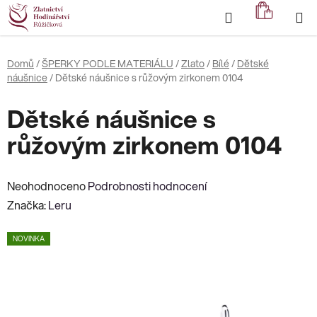
Přejít
Hledat
NÁKUP
na
KOŠÍK
obsah
Domů
/
ŠPERKY PODLE MATERIÁLU
/
Zlato
/
Bílé
/
Dětské
náušnice
/
Dětské náušnice s růžovým zirkonem 0104
Dětské náušnice s
růžovým zirkonem 0104
Průměrné
Neohodnoceno
Podrobnosti hodnocení
hodnocení
Značka:
Leru
produktu
NOVINKA
je
0,0
z
5