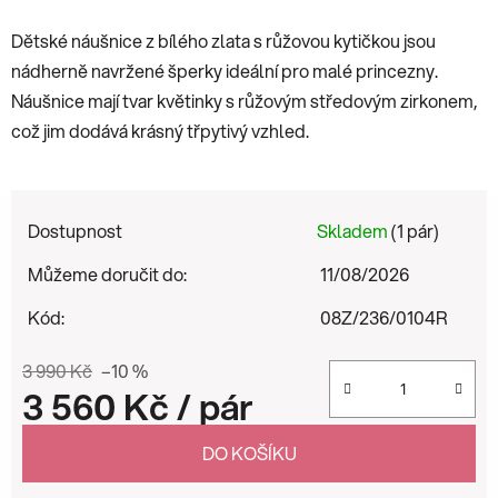
Dětské náušnice z bílého zlata s růžovou kytičkou jsou
nádherně navržené šperky ideální pro malé princezny.
Náušnice mají tvar květinky s růžovým středovým zirkonem,
což jim dodává krásný třpytivý vzhled.
Dostupnost
Skladem
(1 pár)
Můžeme doručit do:
11/08/2026
Kód:
08Z/236/0104R
3 990 Kč
–10 %
3 560 Kč
/ pár
Měrná cena:
DO KOŠÍKU