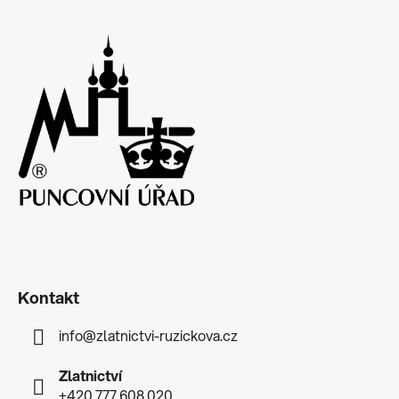
Kontakt
info
@
zlatnictvi-ruzickova.cz
Zlatnictví
+420 777 608 020