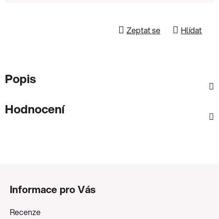
Zeptat se
Hlídat
Popis
Hodnocení
Z
á
Informace pro Vás
p
a
Recenze