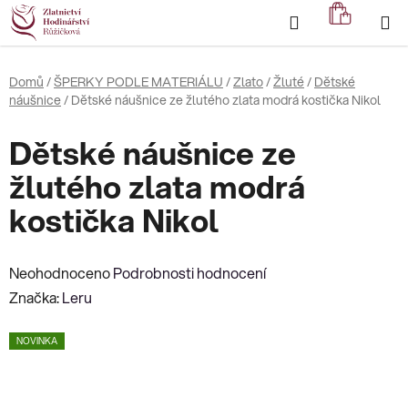
Přejít
Hledat
NÁKUP
na
KOŠÍK
obsah
Domů
/
ŠPERKY PODLE MATERIÁLU
/
Zlato
/
Žluté
/
Dětské
náušnice
/
Dětské náušnice ze žlutého zlata modrá kostička Nikol
Dětské náušnice ze
žlutého zlata modrá
kostička Nikol
Průměrné
Neohodnoceno
Podrobnosti hodnocení
hodnocení
Značka:
Leru
produktu
NOVINKA
je
0,0
z