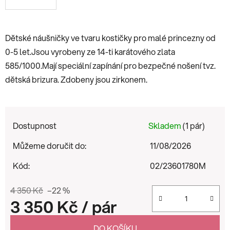
Dětské náušničky ve tvaru kostičky pro malé princezny od
0-5 let.Jsou vyrobeny ze 14-ti karátového zlata
585/1000.Mají speciální zapínání pro bezpečné nošení tvz.
dětská brizura. Zdobeny jsou zirkonem.
Dostupnost
Skladem
(1 pár)
Můžeme doručit do:
11/08/2026
Kód:
02/23601780M
4 350 Kč
–22 %
3 350 Kč
/ pár
Měrná cena:
DO KOŠÍKU