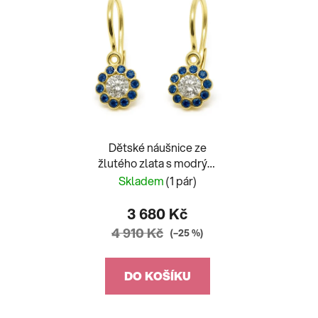
Dětské náušnice ze
žlutého zlata s modrým
zirkonem kytička Ája
Skladem
(1 pár)
3 680 Kč
4 910 Kč
(–25 %)
DO KOŠÍKU