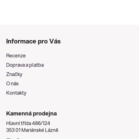
Z
á
Informace pro Vás
p
a
Recenze
t
Doprava a platba
í
Značky
O nás
Kontakty
Kamenná prodejna
Hlavní třída 486/124
353 01 Mariánské Lázně